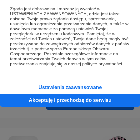
Prywatności
.
Zgoda jest dobrowolna i możesz ją wycofać w
* Wyrażam zgodę na przetwarzanie moich danych
USTAWIENIACH ZAAWANSOWANYCH, gdzie jest także
opisane Twoje prawo żądania dostępu, sprostowania,
osobowych podanych w formularzu rejestracyjnym w celu
usunięcia lub ograniczenia przetwarzania danych, a także w
prawidłowego świadczenia usług serwisu Patronite.
dowolnym momencie za pomocą ustawień Twojej
przeglądarki w urządzeniu końcowym. Pamiętaj, że w
zależności od Twoich ustawień, Twoje dane będą mogły być
Wyrażam zgodę na otrzymywanie drogą elektroniczną
przekazywane do zewnętrznych odbiorców danych z państw
informacji handlowych - newslettera. Opcja ta może zostać
trzecich tj. z państw spoza Europejskiego Obszaru
Gospodarczego. Pozostałe szczegółowe informacje na
zmieniona w ustawieniach konta.
temat przetwarzania Twoich danych w tym celów
przetwarzania znajdują się w naszej polityce prywatności.
Ustawienia zaawansowane
Akceptuję i przechodzę do serwisu
Cofnij
Zarejestruj się i przejdź dalej