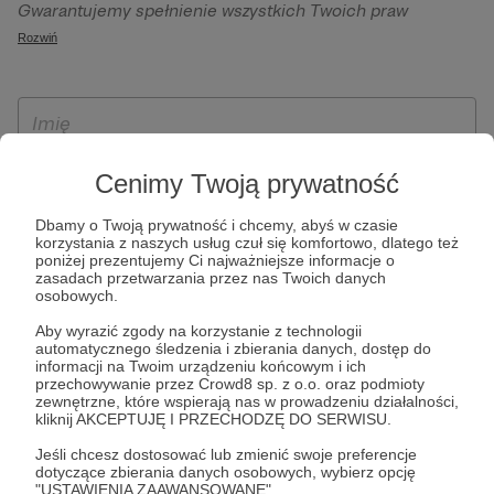
Gwarantujemy spełnienie wszystkich Twoich praw
szczególności w celu wykonania umowy zawartej z Tobą, w
wynikających z ogólnego rozporządzenia o ochronie
Rozwiń
tym do umożliwienia świadczenia usługi drogą
danych, tj. prawo dostępu, sprostowania oraz usunięcia
elektroniczną oraz pełnego korzystania z platformy
Twoich danych, ograniczenia ich przetwarzania, prawo do
Patronite.pl, w tym możliwości dokonywania oraz
ich przenoszenia, niepodlegania zautomatyzowanemu
otrzymywania wsparcia na naszej platformie oraz
podejmowaniu decyzji, w tym profilowaniu, a także prawo
dokonywania płatności.
wyrażenia sprzeciwu wobec przetwarzania Twoich danych
Cenimy Twoją prywatność
osobowych. Rejestracja dla osób niepełnoletnich możliwa
jest po przekazaniu podpisanego formularza "Zgodna na
Dbamy o Twoją prywatność i chcemy, abyś w czasie
korzystania z naszych usług czuł się komfortowo, dlatego też
założenie konta przez osobę niepełnoletnią", formularz
poniżej prezentujemy Ci najważniejsze informacje o
dostępny jest na stronie regulaminu Patronite.pl.
zasadach przetwarzania przez nas Twoich danych
osobowych.
Aby wyrazić zgody na korzystanie z technologii
automatycznego śledzenia i zbierania danych, dostęp do
informacji na Twoim urządzeniu końcowym i ich
przechowywanie przez Crowd8 sp. z o.o. oraz podmioty
zewnętrzne, które wspierają nas w prowadzeniu działalności,
kliknij AKCEPTUJĘ I PRZECHODZĘ DO SERWISU.
Jeśli chcesz dostosować lub zmienić swoje preferencje
* Zapoznałem się i akceptuję
Regulamin
serwisu oraz
Politykę
dotyczące zbierania danych osobowych, wybierz opcję
"USTAWIENIA ZAAWANSOWANE".