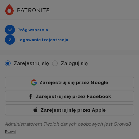
Próg wsparcia
2
Logowanie i rejestracja
Zarejestruj się
Zaloguj się
Zarejestruj się przez Google
Zarejestruj się przez Facebook
Zarejestruj się przez Apple
Administratorem Twoich danych osobowych jest Crowd8
sp. z o.o. z siedziba w Warszawie, ul. Żwirki i Wigury 16, 02-
Rozwiń
092 Warszawa. Twoje dane osobowe będą przetwarzane w