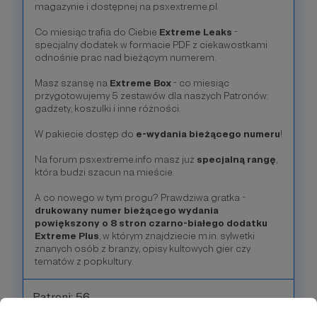
magazynie i dostępnej na psxextreme.pl.
Co miesiąc trafia do Ciebie
Extreme Leaks
-
specjalny dodatek w formacie PDF z ciekawostkami
odnośnie prac nad bieżącym numerem.
Masz szansę na
Extreme Box
- co miesiąc
przygotowujemy 5 zestawów dla naszych Patronów:
gadżety, koszulki i inne różności.
W pakiecie dostęp do
e-wydania bieżącego numeru
!
Na forum psxextreme.info masz już
specjalną rangę
,
która budzi szacun na mieście.
A co nowego w tym progu? Prawdziwa gratka -
drukowany numer bieżącego wydania
powiększony o 8 stron czarno-białego dodatku
Extreme Plus
, w którym znajdziecie m.in. sylwetki
znanych osób z branży, opisy kultowych gier czy
tematów z popkultury.
Patroni: 56