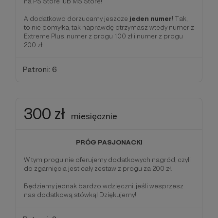
na PS Store lub MS Store!
A dodatkowo dorzucamy jeszcze
jeden numer
! Tak,
to nie pomyłka, tak naprawdę otrzymasz wtedy numer z
Extreme Plus, numer z progu 100 zł i numer z progu
200 zł.
Patroni: 6
300 zł
miesięcznie
PRÓG PASJONACKI
W tym progu nie oferujemy dodatkowych nagród, czyli
do zgarnięcia jest cały zestaw z progu za 200 zł.
Będziemy jednak bardzo wdzięczni, jeśli wesprzesz
nas dodatkową stówką! Dziękujemy!