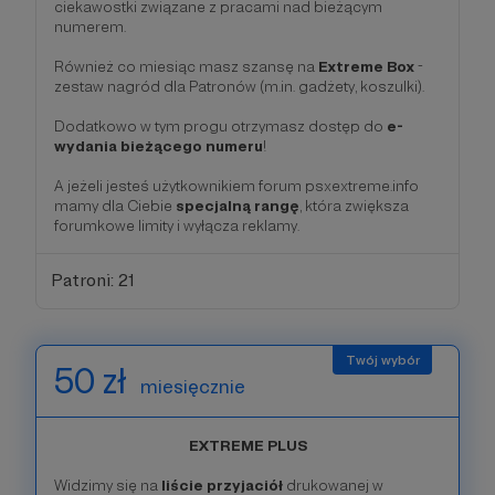
ciekawostki związane z pracami nad bieżącym
numerem.
Również co miesiąc masz szansę na
Extreme Box
-
zestaw nagród dla Patronów (m.in. gadżety, koszulki).
Dodatkowo w tym progu otrzymasz dostęp do
e-
wydania bieżącego numeru
!
A jeżeli jesteś użytkownikiem forum psxextreme.info
mamy dla Ciebie
specjalną rangę
, która zwiększa
forumkowe limity i wyłącza reklamy.
Patroni: 21
50 zł
miesięcznie
EXTREME PLUS
Widzimy się na
liście przyjaciół
drukowanej w