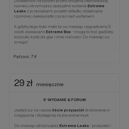
Dodatkowo na tydzień przed oficjalną zapowiedzią
numeru otrzymujesz specjalne wydanie
Extreme
Leaks
z przeciekami: projekt okładki, redakcyjne
rozmowy, ciekawostki z prac nad wydaniem.
A gdyby tego było mało to co miesiąc nagradzamy 5
osób zestawami
Extreme Box
- mogą to być gadżety,
koszulki, kody do gier i inne różności. Co miesiąc co
innego!
Patroni: 74
29 zł
miesięcznie
E-WYDANIE & FORUM
Jesteś już na naszej
liście przyjaciół
drukowanej w
magazynie i dostępnej na psxextreme.pl.
Co miesiąc otrzymujesz
Extreme Leaks
- przecieki i