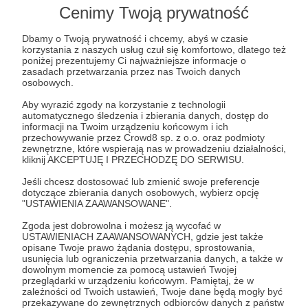
Cenimy Twoją prywatność
100 zł
Dbamy o Twoją prywatność i chcemy, abyś w czasie
miesięcznie
korzystania z naszych usług czuł się komfortowo, dlatego też
poniżej prezentujemy Ci najważniejsze informacje o
zasadach przetwarzania przez nas Twoich danych
osobowych.
NUMER SPECJALNY & NUMER DODATKOWY
Aby wyrazić zgody na korzystanie z technologii
Obecność na
liście przyjaciół
w magazynie i na
automatycznego śledzenia i zbierania danych, dostęp do
psxextreme.pl potwierdzona!
informacji na Twoim urządzeniu końcowym i ich
przechowywanie przez Crowd8 sp. z o.o. oraz podmioty
Extreme Leaks
, czyli przecieki z numeru - odebrane!
zewnętrzne, które wspierają nas w prowadzeniu działalności,
kliknij AKCEPTUJĘ I PRZECHODZĘ DO SERWISU.
Zestaw
Extreme Box
czeka w gotowości - co miesiąc
Jeśli chcesz dostosować lub zmienić swoje preferencje
mamy 5 zestawów, o które możesz powalczyć w
dotyczące zbierania danych osobowych, wybierz opcję
konkursie.
"USTAWIENIA ZAAWANSOWANE".
Na swoim koncie Patronite znajdziesz
e-wydania
Zgoda jest dobrowolna i możesz ją wycofać w
bieżącego numeru
.
USTAWIENIACH ZAAWANSOWANYCH, gdzie jest także
opisane Twoje prawo żądania dostępu, sprostowania,
Specjalna ranga
na forum psxextreme.info
usunięcia lub ograniczenia przetwarzania danych, a także w
niezmiennie budzi podziw!
dowolnym momencie za pomocą ustawień Twojej
przeglądarki w urządzeniu końcowym. Pamiętaj, że w
zależności od Twoich ustawień, Twoje dane będą mogły być
Do Twojej skrzynki pocztowej trafia świeżutki
przekazywane do zewnętrznych odbiorców danych z państw
drukowany numer z dodatkiem
Extreme Plus
!