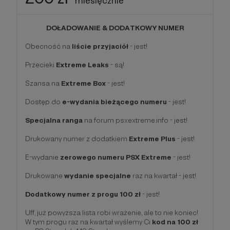
miesięcznie
DOŁADOWANIE & DODATKOWY NUMER
Obecność na
liście przyjaciół
- jest!
Przecieki
Extreme Leaks
- są!
Szansa na
Extreme Box
- jest!
Dostęp do
e-wydania bieżącego numeru
- jest!
Specjalna ranga
na forum psxextreme.info - jest!
Drukowany numer z dodatkiem
Extreme Plus
- jest!
E-wydanie
zerowego numeru PSX Extreme
- jest!
Drukowane
wydanie specjalne
raz na kwartał - jest!
Dodatkowy numer z progu 100 zł
- jest!
Uff, już powyższa lista robi wrażenie, ale to nie koniec!
W tym progu raz na kwartał wyślemy Ci
kod na 100 zł