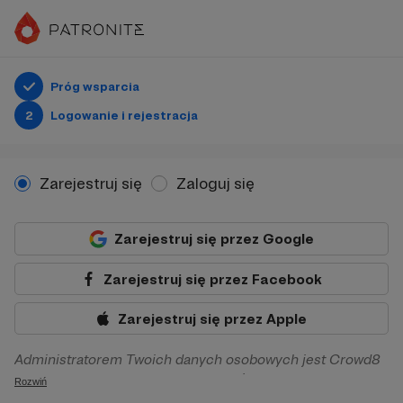
Próg wsparcia
2
Logowanie i rejestracja
Zarejestruj się
Zaloguj się
Zarejestruj się przez Google
Zarejestruj się przez Facebook
Zarejestruj się przez Apple
Administratorem Twoich danych osobowych jest Crowd8
sp. z o.o. z siedziba w Warszawie, ul. Żwirki i Wigury 16, 02-
Rozwiń
092 Warszawa. Twoje dane osobowe będą przetwarzane w