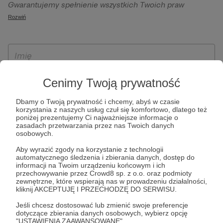
Gwarantujemy spełnienie wszystkich Twoich praw
szczególności w celu wykonania umowy zawartej z Tobą, w
wynikających z ogólnego rozporządzenia o ochronie
Rozwiń
tym do umożliwienia świadczenia usługi drogą
danych, tj. prawo dostępu, sprostowania oraz usunięcia
elektroniczną oraz pełnego korzystania z platformy
Twoich danych, ograniczenia ich przetwarzania, prawo do
Patronite.pl, w tym możliwości dokonywania oraz
ich przenoszenia, niepodlegania zautomatyzowanemu
otrzymywania wsparcia na naszej platformie oraz
podejmowaniu decyzji, w tym profilowaniu, a także prawo
dokonywania płatności.
wyrażenia sprzeciwu wobec przetwarzania Twoich danych
Cenimy Twoją prywatność
osobowych. Rejestracja dla osób niepełnoletnich możliwa
jest po przekazaniu podpisanego formularza "Zgodna na
Dbamy o Twoją prywatność i chcemy, abyś w czasie
korzystania z naszych usług czuł się komfortowo, dlatego też
założenie konta przez osobę niepełnoletnią", formularz
poniżej prezentujemy Ci najważniejsze informacje o
dostępny jest na stronie regulaminu Patronite.pl.
zasadach przetwarzania przez nas Twoich danych
osobowych.
Aby wyrazić zgody na korzystanie z technologii
automatycznego śledzenia i zbierania danych, dostęp do
informacji na Twoim urządzeniu końcowym i ich
przechowywanie przez Crowd8 sp. z o.o. oraz podmioty
zewnętrzne, które wspierają nas w prowadzeniu działalności,
kliknij AKCEPTUJĘ I PRZECHODZĘ DO SERWISU.
Jeśli chcesz dostosować lub zmienić swoje preferencje
* Zapoznałem się i akceptuję
Regulamin
serwisu oraz
Politykę
dotyczące zbierania danych osobowych, wybierz opcję
"USTAWIENIA ZAAWANSOWANE".