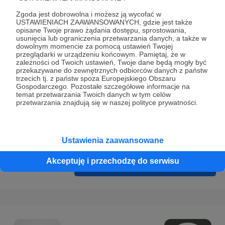
Prywatności
.
Zgoda jest dobrowolna i możesz ją wycofać w
* Wyrażam zgodę na przetwarzanie moich danych
USTAWIENIACH ZAAWANSOWANYCH, gdzie jest także
opisane Twoje prawo żądania dostępu, sprostowania,
osobowych podanych w formularzu rejestracyjnym w celu
usunięcia lub ograniczenia przetwarzania danych, a także w
prawidłowego świadczenia usług serwisu Patronite.
dowolnym momencie za pomocą ustawień Twojej
przeglądarki w urządzeniu końcowym. Pamiętaj, że w
zależności od Twoich ustawień, Twoje dane będą mogły być
Wyrażam zgodę na otrzymywanie drogą elektroniczną
przekazywane do zewnętrznych odbiorców danych z państw
informacji handlowych - newslettera. Opcja ta może zostać
trzecich tj. z państw spoza Europejskiego Obszaru
Gospodarczego. Pozostałe szczegółowe informacje na
zmieniona w ustawieniach konta.
temat przetwarzania Twoich danych w tym celów
przetwarzania znajdują się w naszej polityce prywatności.
Ustawienia zaawansowane
Akceptuję i przechodzę do serwisu
Cofnij
Zarejestruj się i przejdź dalej