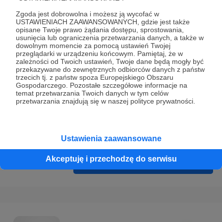
Prywatności
.
Zgoda jest dobrowolna i możesz ją wycofać w
* Wyrażam zgodę na przetwarzanie moich danych
USTAWIENIACH ZAAWANSOWANYCH, gdzie jest także
opisane Twoje prawo żądania dostępu, sprostowania,
osobowych podanych w formularzu rejestracyjnym w celu
usunięcia lub ograniczenia przetwarzania danych, a także w
prawidłowego świadczenia usług serwisu Patronite.
dowolnym momencie za pomocą ustawień Twojej
przeglądarki w urządzeniu końcowym. Pamiętaj, że w
zależności od Twoich ustawień, Twoje dane będą mogły być
Wyrażam zgodę na otrzymywanie drogą elektroniczną
przekazywane do zewnętrznych odbiorców danych z państw
informacji handlowych - newslettera. Opcja ta może zostać
trzecich tj. z państw spoza Europejskiego Obszaru
Gospodarczego. Pozostałe szczegółowe informacje na
zmieniona w ustawieniach konta.
temat przetwarzania Twoich danych w tym celów
przetwarzania znajdują się w naszej polityce prywatności.
Ustawienia zaawansowane
Akceptuję i przechodzę do serwisu
Cofnij
Zarejestruj się i przejdź dalej