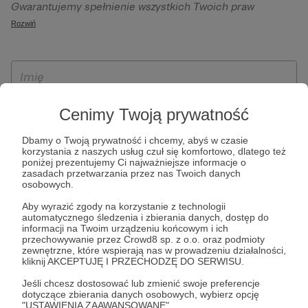
Gwarantujemy spełnienie wszystkich Twoich praw
szczególności w celu wykonania umowy zawartej z Tobą, w
wynikających z ogólnego rozporządzenia o ochronie
Rozwiń
tym do umożliwienia świadczenia usługi drogą
danych, tj. prawo dostępu, sprostowania oraz usunięcia
elektroniczną oraz pełnego korzystania z platformy
Twoich danych, ograniczenia ich przetwarzania, prawo do
Patronite.pl, w tym możliwości dokonywania oraz
ich przenoszenia, niepodlegania zautomatyzowanemu
otrzymywania wsparcia na naszej platformie oraz
podejmowaniu decyzji, w tym profilowaniu, a także prawo
dokonywania płatności.
wyrażenia sprzeciwu wobec przetwarzania Twoich danych
Cenimy Twoją prywatność
osobowych. Rejestracja dla osób niepełnoletnich możliwa
jest po przekazaniu podpisanego formularza "Zgodna na
Dbamy o Twoją prywatność i chcemy, abyś w czasie
korzystania z naszych usług czuł się komfortowo, dlatego też
założenie konta przez osobę niepełnoletnią", formularz
poniżej prezentujemy Ci najważniejsze informacje o
dostępny jest na stronie regulaminu Patronite.pl.
zasadach przetwarzania przez nas Twoich danych
osobowych.
Aby wyrazić zgody na korzystanie z technologii
automatycznego śledzenia i zbierania danych, dostęp do
informacji na Twoim urządzeniu końcowym i ich
przechowywanie przez Crowd8 sp. z o.o. oraz podmioty
zewnętrzne, które wspierają nas w prowadzeniu działalności,
kliknij AKCEPTUJĘ I PRZECHODZĘ DO SERWISU.
Jeśli chcesz dostosować lub zmienić swoje preferencje
* Zapoznałem się i akceptuję
Regulamin
serwisu oraz
Politykę
dotyczące zbierania danych osobowych, wybierz opcję
"USTAWIENIA ZAAWANSOWANE".