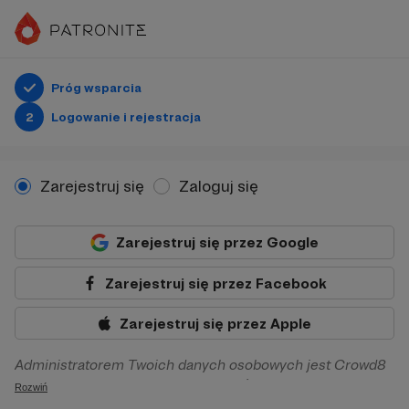
Próg wsparcia
2
Logowanie i rejestracja
Zarejestruj się
Zaloguj się
Zarejestruj się przez Google
Zarejestruj się przez Facebook
Zarejestruj się przez Apple
Administratorem Twoich danych osobowych jest Crowd8
sp. z o.o. z siedziba w Warszawie, ul. Żwirki i Wigury 16, 02-
Rozwiń
092 Warszawa. Twoje dane osobowe będą przetwarzane w