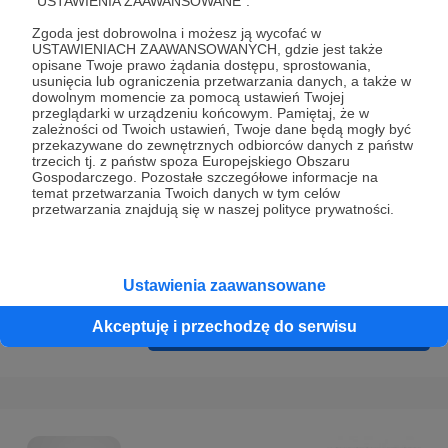
"USTAWIENIA ZAAWANSOWANE".
Prywatności
.
Zgoda jest dobrowolna i możesz ją wycofać w
* Wyrażam zgodę na przetwarzanie moich danych
USTAWIENIACH ZAAWANSOWANYCH, gdzie jest także
osobowych podanych w formularzu rejestracyjnym w celu
opisane Twoje prawo żądania dostępu, sprostowania,
usunięcia lub ograniczenia przetwarzania danych, a także w
prawidłowego świadczenia usług serwisu Patronite.
dowolnym momencie za pomocą ustawień Twojej
przeglądarki w urządzeniu końcowym. Pamiętaj, że w
Wyrażam zgodę na otrzymywanie drogą elektroniczną
zależności od Twoich ustawień, Twoje dane będą mogły być
przekazywane do zewnętrznych odbiorców danych z państw
informacji handlowych - newslettera. Opcja ta może zostać
trzecich tj. z państw spoza Europejskiego Obszaru
zmieniona w ustawieniach konta.
Gospodarczego. Pozostałe szczegółowe informacje na
temat przetwarzania Twoich danych w tym celów
przetwarzania znajdują się w naszej polityce prywatności.
Ustawienia zaawansowane
Akceptuję i przechodzę do serwisu
Cofnij
Zarejestruj się i przejdź dalej