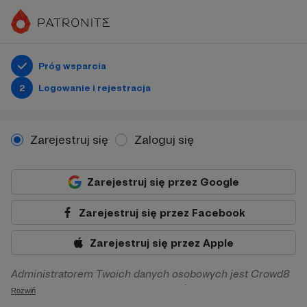
Próg wsparcia
2
Logowanie i rejestracja
Zarejestruj się
Zaloguj się
Zarejestruj się przez Google
Zarejestruj się przez Facebook
Zarejestruj się przez Apple
Administratorem Twoich danych osobowych jest Crowd8
sp. z o.o. z siedziba w Warszawie, ul. Żwirki i Wigury 16, 02-
Rozwiń
092 Warszawa. Twoje dane osobowe będą przetwarzane w