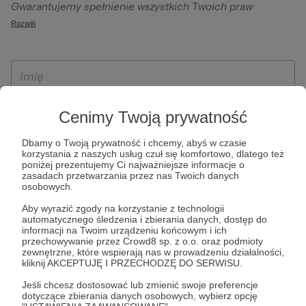
Gwarantujemy spełnienie wszystkich Twoich praw
szczególności w celu wykonania umowy zawartej z Tobą, w
wynikających z ogólnego rozporządzenia o ochronie
Rozwiń
tym do umożliwienia świadczenia usługi drogą
danych, tj. prawo dostępu, sprostowania oraz usunięcia
elektroniczną oraz pełnego korzystania z platformy
Twoich danych, ograniczenia ich przetwarzania, prawo do
Patronite.pl, w tym możliwości dokonywania oraz
ich przenoszenia, niepodlegania zautomatyzowanemu
otrzymywania wsparcia na naszej platformie oraz
podejmowaniu decyzji, w tym profilowaniu, a także prawo
dokonywania płatności.
wyrażenia sprzeciwu wobec przetwarzania Twoich danych
Cenimy Twoją prywatność
osobowych. Rejestracja dla osób niepełnoletnich możliwa
jest po przekazaniu podpisanego formularza "Zgodna na
Dbamy o Twoją prywatność i chcemy, abyś w czasie
założenie konta przez osobę niepełnoletnią", formularz
korzystania z naszych usług czuł się komfortowo, dlatego też
poniżej prezentujemy Ci najważniejsze informacje o
dostępny jest na stronie regulaminu Patronite.pl.
zasadach przetwarzania przez nas Twoich danych
osobowych.
Aby wyrazić zgody na korzystanie z technologii
automatycznego śledzenia i zbierania danych, dostęp do
informacji na Twoim urządzeniu końcowym i ich
przechowywanie przez Crowd8 sp. z o.o. oraz podmioty
zewnętrzne, które wspierają nas w prowadzeniu działalności,
kliknij AKCEPTUJĘ I PRZECHODZĘ DO SERWISU.
Jeśli chcesz dostosować lub zmienić swoje preferencje
* Zapoznałem się i akceptuję
Regulamin
serwisu oraz
Politykę
dotyczące zbierania danych osobowych, wybierz opcję