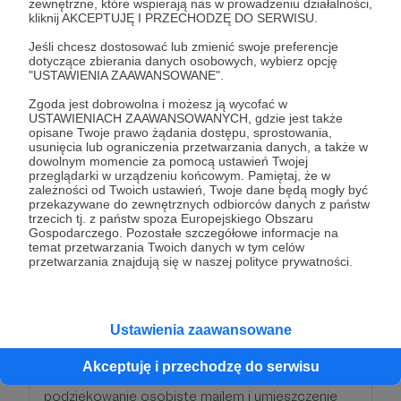
zewnętrzne, które wspierają nas w prowadzeniu działalności,
podziękowanie osobiste mailem i umieszczenie
kliknij AKCEPTUJĘ I PRZECHODZĘ DO SERWISU.
nazwiska na honorowej liście wspierających
Jeśli chcesz dostosować lub zmienić swoje preferencje
działalność PWP (na profilu FB oraz stronie PWP, a
dotyczące zbierania danych osobowych, wybierz opcję
"USTAWIENIA ZAAWANSOWANE".
także we wszystkich publikacjach video wywiadów
stałym cyklu PWP pt. "Dwudziestego o
Zgoda jest dobrowolna i możesz ją wycofać w
USTAWIENIACH ZAAWANSOWANYCH, gdzie jest także
dwudziestej" - który to cykl umieszczany jest na
opisane Twoje prawo żądania dostępu, sprostowania,
profilu FB, Insta oraz kanale YT)
usunięcia lub ograniczenia przetwarzania danych, a także w
dowolnym momencie za pomocą ustawień Twojej
przeglądarki w urządzeniu końcowym. Pamiętaj, że w
zależności od Twoich ustawień, Twoje dane będą mogły być
Patroni: 0
przekazywane do zewnętrznych odbiorców danych z państw
trzecich tj. z państw spoza Europejskiego Obszaru
Gospodarczego. Pozostałe szczegółowe informacje na
temat przetwarzania Twoich danych w tym celów
przetwarzania znajdują się w naszej polityce prywatności.
90 zł
miesięcznie
Ustawienia zaawansowane
Jeśli zdecydujesz się wpłacać tę kwotę
przez minimum 6 miesięcy, otrzymasz:
Akceptuję i przechodzę do serwisu
podziękowanie osobiste mailem i umieszczenie