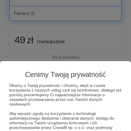
Patroni: 0
49 zł
miesięcznie
Próg wycofany
Patroni: 0
Limit: 1
Cenimy Twoją prywatność
Dbamy o Twoją prywatność i chcemy, abyś w czasie
korzystania z naszych usług czuł się komfortowo, dlatego też
poniżej prezentujemy Ci najważniejsze informacje o
50 zł
miesięcznie
zasadach przetwarzania przez nas Twoich danych
osobowych.
Aby wyrazić zgody na korzystanie z technologii
Jeśli zdecydujesz się wpłacać tę kwotę
automatycznego śledzenia i zbierania danych, dostęp do
przez minimum 6 miesięcy, otrzymasz:
informacji na Twoim urządzeniu końcowym i ich
przechowywanie przez Crowd8 sp. z o.o. oraz podmioty