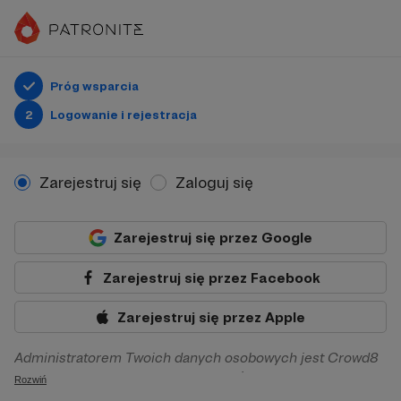
Próg wsparcia
2
Logowanie i rejestracja
Zarejestruj się
Zaloguj się
Zarejestruj się przez Google
Zarejestruj się przez Facebook
Zarejestruj się przez Apple
Administratorem Twoich danych osobowych jest Crowd8
sp. z o.o. z siedziba w Warszawie, ul. Żwirki i Wigury 16, 02-
Rozwiń
092 Warszawa. Twoje dane osobowe będą przetwarzane w