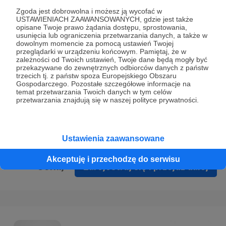
Prywatności
.
Zgoda jest dobrowolna i możesz ją wycofać w
USTAWIENIACH ZAAWANSOWANYCH, gdzie jest także
* Wyrażam zgodę na przetwarzanie moich danych
opisane Twoje prawo żądania dostępu, sprostowania,
osobowych podanych w formularzu rejestracyjnym w celu
usunięcia lub ograniczenia przetwarzania danych, a także w
dowolnym momencie za pomocą ustawień Twojej
prawidłowego świadczenia usług serwisu Patronite.
przeglądarki w urządzeniu końcowym. Pamiętaj, że w
zależności od Twoich ustawień, Twoje dane będą mogły być
Wyrażam zgodę na otrzymywanie drogą elektroniczną
przekazywane do zewnętrznych odbiorców danych z państw
trzecich tj. z państw spoza Europejskiego Obszaru
informacji handlowych - newslettera. Opcja ta może zostać
Gospodarczego. Pozostałe szczegółowe informacje na
zmieniona w ustawieniach konta.
temat przetwarzania Twoich danych w tym celów
przetwarzania znajdują się w naszej polityce prywatności.
Ustawienia zaawansowane
Akceptuję i przechodzę do serwisu
Cofnij
Zarejestruj się i przejdź dalej