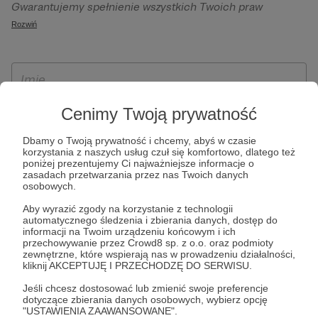
Gwarantujemy spełnienie wszystkich Twoich praw
szczególności w celu wykonania umowy zawartej z Tobą, w
wynikających z ogólnego rozporządzenia o ochronie
Rozwiń
tym do umożliwienia świadczenia usługi drogą
danych, tj. prawo dostępu, sprostowania oraz usunięcia
elektroniczną oraz pełnego korzystania z platformy
Twoich danych, ograniczenia ich przetwarzania, prawo do
Patronite.pl, w tym możliwości dokonywania oraz
ich przenoszenia, niepodlegania zautomatyzowanemu
otrzymywania wsparcia na naszej platformie oraz
podejmowaniu decyzji, w tym profilowaniu, a także prawo
dokonywania płatności.
wyrażenia sprzeciwu wobec przetwarzania Twoich danych
Cenimy Twoją prywatność
osobowych. Rejestracja dla osób niepełnoletnich możliwa
Dbamy o Twoją prywatność i chcemy, abyś w czasie
jest po przekazaniu podpisanego formularza "Zgodna na
korzystania z naszych usług czuł się komfortowo, dlatego też
założenie konta przez osobę niepełnoletnią", formularz
poniżej prezentujemy Ci najważniejsze informacje o
zasadach przetwarzania przez nas Twoich danych
dostępny jest na stronie regulaminu Patronite.pl.
osobowych.
Aby wyrazić zgody na korzystanie z technologii
automatycznego śledzenia i zbierania danych, dostęp do
informacji na Twoim urządzeniu końcowym i ich
przechowywanie przez Crowd8 sp. z o.o. oraz podmioty
zewnętrzne, które wspierają nas w prowadzeniu działalności,
kliknij AKCEPTUJĘ I PRZECHODZĘ DO SERWISU.
Jeśli chcesz dostosować lub zmienić swoje preferencje
dotyczące zbierania danych osobowych, wybierz opcję
* Zapoznałem się i akceptuję
Regulamin
serwisu oraz
Politykę
"USTAWIENIA ZAAWANSOWANE".