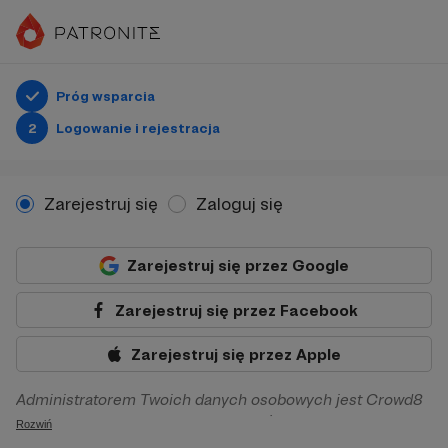
Próg wsparcia
2
Logowanie i rejestracja
Zarejestruj się
Zaloguj się
Zarejestruj się przez Google
Zarejestruj się przez Facebook
Zarejestruj się przez Apple
Administratorem Twoich danych osobowych jest Crowd8
sp. z o.o. z siedziba w Warszawie, ul. Żwirki i Wigury 16, 02-
Rozwiń
092 Warszawa. Twoje dane osobowe będą przetwarzane w