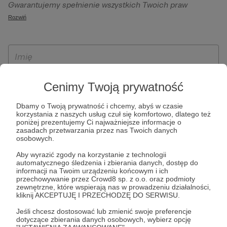
Gwarantujemy spełnienie wszystkich Twoich praw
szczególności w celu wykonania umowy zawartej z Tobą, w
wynikających z ogólnego rozporządzenia o ochronie
Rozwiń
tym do umożliwienia świadczenia usługi drogą
danych, tj. prawo dostępu, sprostowania oraz usunięcia
elektroniczną oraz pełnego korzystania z platformy
Twoich danych, ograniczenia ich przetwarzania, prawo do
Patronite.pl, w tym możliwości dokonywania oraz
ich przenoszenia, niepodlegania zautomatyzowanemu
otrzymywania wsparcia na naszej platformie oraz
podejmowaniu decyzji, w tym profilowaniu, a także prawo
dokonywania płatności.
wyrażenia sprzeciwu wobec przetwarzania Twoich danych
Cenimy Twoją prywatność
osobowych. Rejestracja dla osób niepełnoletnich możliwa
jest po przekazaniu podpisanego formularza "Zgodna na
Dbamy o Twoją prywatność i chcemy, abyś w czasie
założenie konta przez osobę niepełnoletnią", formularz
korzystania z naszych usług czuł się komfortowo, dlatego też
poniżej prezentujemy Ci najważniejsze informacje o
dostępny jest na stronie regulaminu Patronite.pl.
zasadach przetwarzania przez nas Twoich danych
osobowych.
Aby wyrazić zgody na korzystanie z technologii
automatycznego śledzenia i zbierania danych, dostęp do
informacji na Twoim urządzeniu końcowym i ich
przechowywanie przez Crowd8 sp. z o.o. oraz podmioty
zewnętrzne, które wspierają nas w prowadzeniu działalności,
kliknij AKCEPTUJĘ I PRZECHODZĘ DO SERWISU.
Jeśli chcesz dostosować lub zmienić swoje preferencje
* Zapoznałem się i akceptuję
Regulamin
serwisu oraz
Politykę
dotyczące zbierania danych osobowych, wybierz opcję