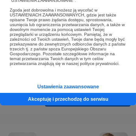
"USTAWIENIA ZAAWANSOWANE".
Prywatności
.
Zgoda jest dobrowolna i możesz ją wycofać w
* Wyrażam zgodę na przetwarzanie moich danych
USTAWIENIACH ZAAWANSOWANYCH, gdzie jest także
osobowych podanych w formularzu rejestracyjnym w celu
opisane Twoje prawo żądania dostępu, sprostowania,
usunięcia lub ograniczenia przetwarzania danych, a także w
prawidłowego świadczenia usług serwisu Patronite.
dowolnym momencie za pomocą ustawień Twojej
przeglądarki w urządzeniu końcowym. Pamiętaj, że w
Wyrażam zgodę na otrzymywanie drogą elektroniczną
zależności od Twoich ustawień, Twoje dane będą mogły być
przekazywane do zewnętrznych odbiorców danych z państw
informacji handlowych - newslettera. Opcja ta może zostać
trzecich tj. z państw spoza Europejskiego Obszaru
zmieniona w ustawieniach konta.
Gospodarczego. Pozostałe szczegółowe informacje na
temat przetwarzania Twoich danych w tym celów
przetwarzania znajdują się w naszej polityce prywatności.
Ustawienia zaawansowane
Akceptuję i przechodzę do serwisu
Cofnij
Zarejestruj się i przejdź dalej