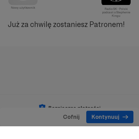
Nowy użytkownik
Radio SK - Polski
podcast o Stephenie
Kingu
Już za chwilę zostaniesz Patronem!
Bezpieczne płatności
Cofnij
Kontynuuj
Copyright 2026 © Patronite.
Wszelkie prawa
zastrzeżone.