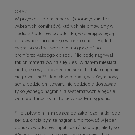
ORAZ
W przypadku premier seriali (sporadycznie też
wybranych komiksów), których nie omawiamy w
Radiu SK odcinek po odcinku, wspierający będą
dostawać mini recenzje w formie audio. Będą to
nagrania ekstra, tworzone “na gorąco” po
premierze każdego epizodu. Nie będę nagrywał
takich materiałów na siłę. Jeśli w danym miesiącu
nie będzie wychodził żaden serial to takie nagrania
nie powstaną**. Jednak w okresie, w którym nowy
serial będzie emitowany, nie będziecie dostawać
tylko jednego nagrania, a systematycznie będzie
wam dostarczany materiał w każdym tygodniu.
* Po upływie min. miesiąca od zakończenia danego
serialu, chciałbym te nagrania montować w jeden
bonusowy odcinek i upublicznić na blogu, ale tylko
Wy będziecie mieli możliwość słuchania ich na