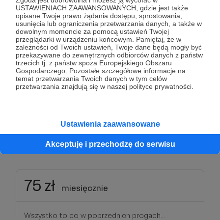
Zgoda jest dobrowolna i możesz ją wycofać w
ok. 30-60 min audycję) nagram i udostępnię
USTAWIENIACH ZAAWANSOWANYCH, gdzie jest także
opisane Twoje prawo żądania dostępu, sprostowania,
wspierającym z tej grupy eksluzywny podcast Q&A.
usunięcia lub ograniczenia przetwarzania danych, a także w
W przypadku większej liczby wspierających i dużej
dowolnym momencie za pomocą ustawień Twojej
przeglądarki w urządzeniu końcowym. Pamiętaj, że w
chęci zadawania pytań mogę wprowadzić
zależności od Twoich ustawień, Twoje dane będą mogły być
ograniczenia do jednego pytania miesięcznie.
przekazywane do zewnętrznych odbiorców danych z państw
trzecich tj. z państw spoza Europejskiego Obszaru
Gospodarczego. Pozostałe szczegółowe informacje na
* Po upływie min. miesiąca chciałbym takie
temat przetwarzania Twoich danych w tym celów
przetwarzania znajdują się w naszej polityce prywatności.
nagranie upublicznić na blogu, ale tylko Wy
będziecie mieli możliwość zadawania kolejnych
pytań do następnych audycji.
Ustawienia zaawansowane
Patroni: 2
Akceptuję i przechodzę do serwisu
75 zł
miesięcznie
Wszystko to co w poprzednich progach...