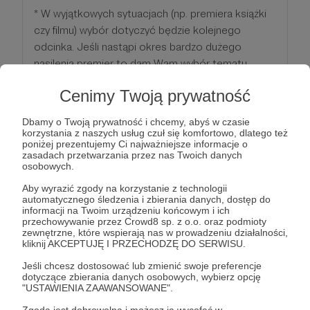
* W wyjątkowych sytuacjach (np. premiera książki
czy filmu) wybór dotyczyć będzie kolejnego
odcinka. Jeśli nastąpi okres bardzo dużego
nasilenia premier to dam Wam wybór tematu
(spośród kilku zasugerowanych), którym zajmę się
Cenimy Twoją prywatność
teraz, a omówię po zakończeniu tego okresu.
Dbamy o Twoją prywatność i chcemy, abyś w czasie
Patroni: 2
korzystania z naszych usług czuł się komfortowo, dlatego też
poniżej prezentujemy Ci najważniejsze informacje o
zasadach przetwarzania przez nas Twoich danych
osobowych.
Aby wyrazić zgody na korzystanie z technologii
50 zł
miesięcznie
automatycznego śledzenia i zbierania danych, dostęp do
informacji na Twoim urządzeniu końcowym i ich
przechowywanie przez Crowd8 sp. z o.o. oraz podmioty
zewnętrzne, które wspierają nas w prowadzeniu działalności,
Wszystko to co w poprzednich progach...
kliknij AKCEPTUJĘ I PRZECHODZĘ DO SERWISU.
Jeśli chcesz dostosować lub zmienić swoje preferencje
ORAZ
dotyczące zbierania danych osobowych, wybierz opcję
Możliwość zadawania mi pytań, na które (po
"USTAWIENIA ZAAWANSOWANE".
uzbieraniu odpowiedniej liczby wystarczającej na