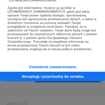
"USTAWIENIA ZAAWANSOWANE".
Prywatności
.
Zgoda jest dobrowolna i możesz ją wycofać w
* Wyrażam zgodę na przetwarzanie moich danych
USTAWIENIACH ZAAWANSOWANYCH, gdzie jest także
osobowych podanych w formularzu rejestracyjnym w celu
opisane Twoje prawo żądania dostępu, sprostowania,
usunięcia lub ograniczenia przetwarzania danych, a także w
prawidłowego świadczenia usług serwisu Patronite.
dowolnym momencie za pomocą ustawień Twojej
przeglądarki w urządzeniu końcowym. Pamiętaj, że w
Wyrażam zgodę na otrzymywanie drogą elektroniczną
zależności od Twoich ustawień, Twoje dane będą mogły być
przekazywane do zewnętrznych odbiorców danych z państw
informacji handlowych - newslettera. Opcja ta może zostać
trzecich tj. z państw spoza Europejskiego Obszaru
zmieniona w ustawieniach konta.
Gospodarczego. Pozostałe szczegółowe informacje na
temat przetwarzania Twoich danych w tym celów
przetwarzania znajdują się w naszej polityce prywatności.
Ustawienia zaawansowane
Akceptuję i przechodzę do serwisu
Cofnij
Zarejestruj się i przejdź dalej