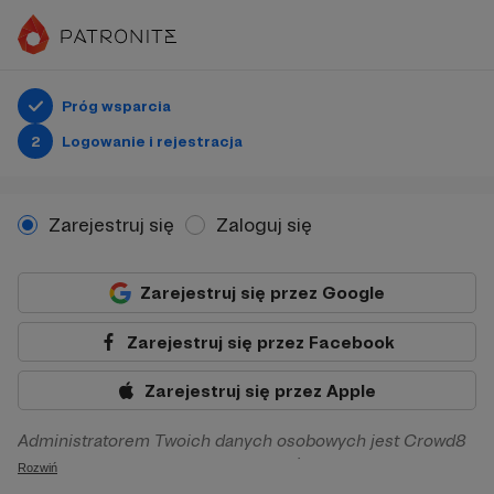
Próg wsparcia
2
Logowanie i rejestracja
Zarejestruj się
Zaloguj się
Zarejestruj się przez Google
Zarejestruj się przez Facebook
Zarejestruj się przez Apple
Administratorem Twoich danych osobowych jest Crowd8
sp. z o.o. z siedziba w Warszawie, ul. Żwirki i Wigury 16, 02-
Rozwiń
092 Warszawa. Twoje dane osobowe będą przetwarzane w