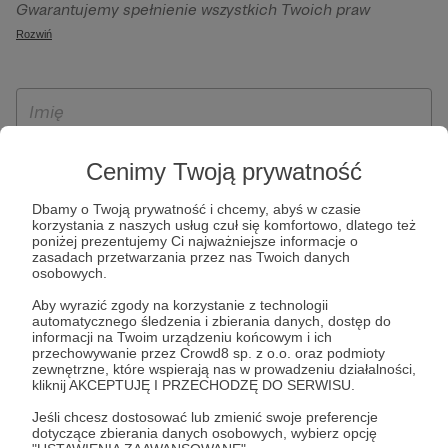
Gwarantujemy spełnienie wszystkich Twoich praw
szczególności w celu wykonania umowy zawartej z Tobą, w
wynikających z ogólnego rozporządzenia o ochronie
Rozwiń
tym do umożliwienia świadczenia usługi drogą
danych, tj. prawo dostępu, sprostowania oraz usunięcia
elektroniczną oraz pełnego korzystania z platformy
Twoich danych, ograniczenia ich przetwarzania, prawo do
Patronite.pl, w tym możliwości dokonywania oraz
ich przenoszenia, niepodlegania zautomatyzowanemu
otrzymywania wsparcia na naszej platformie oraz
podejmowaniu decyzji, w tym profilowaniu, a także prawo
dokonywania płatności.
wyrażenia sprzeciwu wobec przetwarzania Twoich danych
Cenimy Twoją prywatność
osobowych. Rejestracja dla osób niepełnoletnich możliwa
jest po przekazaniu podpisanego formularza "Zgodna na
Dbamy o Twoją prywatność i chcemy, abyś w czasie
założenie konta przez osobę niepełnoletnią", formularz
korzystania z naszych usług czuł się komfortowo, dlatego też
poniżej prezentujemy Ci najważniejsze informacje o
dostępny jest na stronie regulaminu Patronite.pl.
zasadach przetwarzania przez nas Twoich danych
osobowych.
Aby wyrazić zgody na korzystanie z technologii
automatycznego śledzenia i zbierania danych, dostęp do
informacji na Twoim urządzeniu końcowym i ich
przechowywanie przez Crowd8 sp. z o.o. oraz podmioty
zewnętrzne, które wspierają nas w prowadzeniu działalności,
kliknij AKCEPTUJĘ I PRZECHODZĘ DO SERWISU.
Jeśli chcesz dostosować lub zmienić swoje preferencje
* Zapoznałem się i akceptuję
Regulamin
serwisu oraz
Politykę
dotyczące zbierania danych osobowych, wybierz opcję