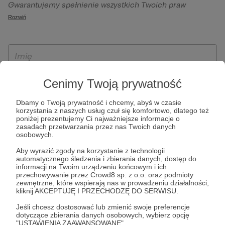
Gwarantujemy spełnienie wszystkich Twoich praw
szczególności w celu wykonania umowy zawartej z Tobą, w
wynikających z ogólnego rozporządzenia o ochronie
Rozwiń
tym do umożliwienia świadczenia usługi drogą
danych, tj. prawo dostępu, sprostowania oraz usunięcia
elektroniczną oraz pełnego korzystania z platformy
Twoich danych, ograniczenia ich przetwarzania, prawo do
Patronite.pl, w tym możliwości dokonywania oraz
ich przenoszenia, niepodlegania zautomatyzowanemu
otrzymywania wsparcia na naszej platformie oraz
podejmowaniu decyzji, w tym profilowaniu, a także prawo
dokonywania płatności.
wyrażenia sprzeciwu wobec przetwarzania Twoich danych
Cenimy Twoją prywatność
osobowych. Rejestracja dla osób niepełnoletnich możliwa
jest po przekazaniu podpisanego formularza "Zgodna na
Dbamy o Twoją prywatność i chcemy, abyś w czasie
korzystania z naszych usług czuł się komfortowo, dlatego też
założenie konta przez osobę niepełnoletnią", formularz
poniżej prezentujemy Ci najważniejsze informacje o
dostępny jest na stronie regulaminu Patronite.pl.
zasadach przetwarzania przez nas Twoich danych
osobowych.
Aby wyrazić zgody na korzystanie z technologii
automatycznego śledzenia i zbierania danych, dostęp do
informacji na Twoim urządzeniu końcowym i ich
przechowywanie przez Crowd8 sp. z o.o. oraz podmioty
zewnętrzne, które wspierają nas w prowadzeniu działalności,
kliknij AKCEPTUJĘ I PRZECHODZĘ DO SERWISU.
Jeśli chcesz dostosować lub zmienić swoje preferencje
* Zapoznałem się i akceptuję
Regulamin
serwisu oraz
Politykę
dotyczące zbierania danych osobowych, wybierz opcję
"USTAWIENIA ZAAWANSOWANE".