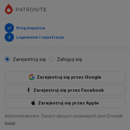
Próg wsparcia
2
Logowanie i rejestracja
Zarejestruj się
Zaloguj się
Zarejestruj się przez Google
Zarejestruj się przez Facebook
Zarejestruj się przez Apple
Administratorem Twoich danych osobowych jest Crowd8
sp. z o.o. z siedziba w Warszawie, ul. Żwirki i Wigury 16, 02-
Rozwiń
092 Warszawa. Twoje dane osobowe będą przetwarzane w