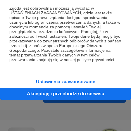
Prywatności
.
Zgoda jest dobrowolna i możesz ją wycofać w
* Wyrażam zgodę na przetwarzanie moich danych
USTAWIENIACH ZAAWANSOWANYCH, gdzie jest także
opisane Twoje prawo żądania dostępu, sprostowania,
osobowych podanych w formularzu rejestracyjnym w celu
usunięcia lub ograniczenia przetwarzania danych, a także w
prawidłowego świadczenia usług serwisu Patronite.
dowolnym momencie za pomocą ustawień Twojej
przeglądarki w urządzeniu końcowym. Pamiętaj, że w
zależności od Twoich ustawień, Twoje dane będą mogły być
Wyrażam zgodę na otrzymywanie drogą elektroniczną
przekazywane do zewnętrznych odbiorców danych z państw
informacji handlowych - newslettera. Opcja ta może zostać
trzecich tj. z państw spoza Europejskiego Obszaru
Gospodarczego. Pozostałe szczegółowe informacje na
zmieniona w ustawieniach konta.
temat przetwarzania Twoich danych w tym celów
przetwarzania znajdują się w naszej polityce prywatności.
Ustawienia zaawansowane
Akceptuję i przechodzę do serwisu
Cofnij
Zarejestruj się i przejdź dalej