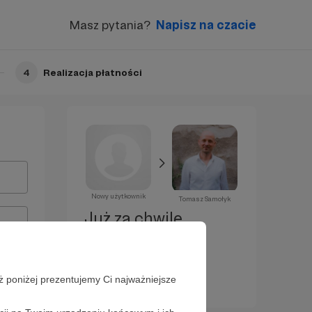
Masz pytania?
Napisz na czacie
4
Realizacja płatności
Nowy użytkownik
Tomasz Samołyk
Już za chwilę
zostaniesz
Patronem!
ż poniżej prezentujemy Ci najważniejsze