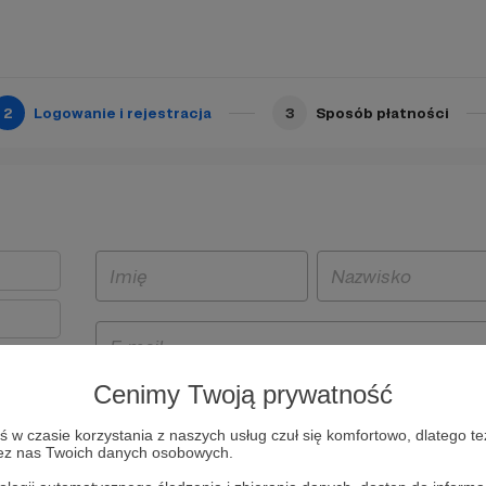
2
Logowanie i rejestracja
3
Sposób płatności
Cenimy Twoją prywatność
t
w czasie korzystania z naszych usług czuł się komfortowo, dlatego te
i i
zez nas Twoich danych osobowych.
owe będą
aw