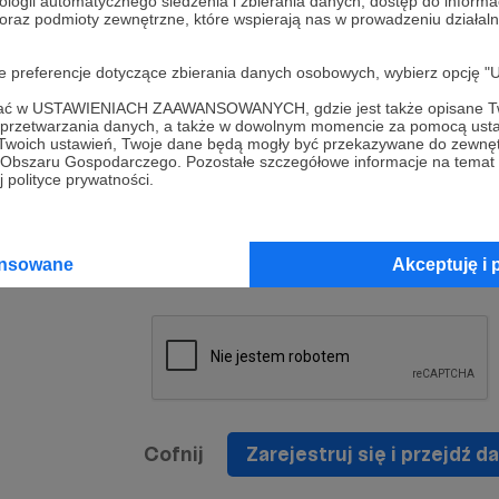
ologii automatycznego śledzenia i zbierania danych, dostęp do inform
a umowy
nie
 oraz podmioty zewnętrzne, które wspierają nas w prowadzeniu dział
nia
nięcia
nia z
* Zapoznałem się i akceptuję
Regulamin
serwisu oraz
prawo
oje preferencje dotyczące zbierania danych osobowych, wybierz op
wania
Politykę Prywatności
.
zowanemu
ofać w USTAWIENIACH ZAAWANSOWANYCH, gdzie jest także opisane Tw
 oraz
że prawo
a przetwarzania danych, a także w dowolnym momencie za pomocą usta
* Wyrażam zgodę na przetwarzanie moich danych
 Twoich ustawień, Twoje dane będą mogły być przekazywane do zewnę
h
osobowych podanych w formularzu rejestracyjnym w
go Obszaru Gospodarczego. Pozostałe szczegółowe informacje na temat
 polityce prywatności.
prawidłowego świadczenia usług serwisu Patronite.
Wyrażam zgodę na otrzymywanie drogą elektronicz
nta
informacji handlowych - newslettera. Opcja ta może
jest na
ansowane
Akceptuję i 
zmieniona w ustawieniach konta.
Cofnij
Zarejestruj się i przejdź da