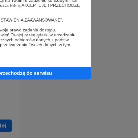
acji na Twoim urządzeniu końcowym i ich
alności, kliknij AKCEPTUJĘ I PRZECHODZĘ
cję "USTAWIENIA ZAAWANSOWANE".
oje prawo żądania dostępu,
wień Twojej przeglądarki w urządzeniu
trznych odbiorców danych z państw
 celu
 przetwarzania Twoich danych w tym
ną
 zostać
przechodzę do serwisu
lej