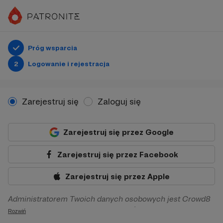
Próg wsparcia
2
Logowanie i rejestracja
Zarejestruj się
Zaloguj się
Zarejestruj się przez Google
Zarejestruj się przez Facebook
Zarejestruj się przez Apple
Administratorem Twoich danych osobowych jest Crowd8
sp. z o.o. z siedziba w Warszawie, ul. Żwirki i Wigury 16, 02-
Rozwiń
092 Warszawa. Twoje dane osobowe będą przetwarzane w