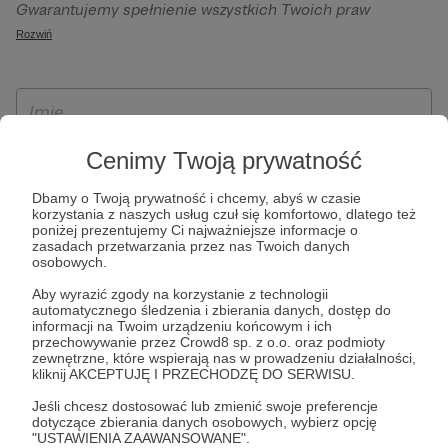
Gwarantujemy spełnienie wszystkich Twoich praw
szczególności w celu wykonania umowy zawartej z Tobą, w
wynikających z ogólnego rozporządzenia o ochronie
Rozwiń
tym do umożliwienia świadczenia usługi drogą
danych, tj. prawo dostępu, sprostowania oraz usunięcia
elektroniczną oraz pełnego korzystania z platformy
Twoich danych, ograniczenia ich przetwarzania, prawo do
Patronite.pl, w tym możliwości dokonywania oraz
ich przenoszenia, niepodlegania zautomatyzowanemu
otrzymywania wsparcia na naszej platformie oraz
podejmowaniu decyzji, w tym profilowaniu, a także prawo
dokonywania płatności.
wyrażenia sprzeciwu wobec przetwarzania Twoich danych
Cenimy Twoją prywatność
osobowych. Rejestracja dla osób niepełnoletnich możliwa
Dbamy o Twoją prywatność i chcemy, abyś w czasie
jest po przekazaniu podpisanego formularza "Zgodna na
korzystania z naszych usług czuł się komfortowo, dlatego też
założenie konta przez osobę niepełnoletnią", formularz
poniżej prezentujemy Ci najważniejsze informacje o
zasadach przetwarzania przez nas Twoich danych
dostępny jest na stronie regulaminu Patronite.pl.
osobowych.
Aby wyrazić zgody na korzystanie z technologii
automatycznego śledzenia i zbierania danych, dostęp do
informacji na Twoim urządzeniu końcowym i ich
przechowywanie przez Crowd8 sp. z o.o. oraz podmioty
zewnętrzne, które wspierają nas w prowadzeniu działalności,
kliknij AKCEPTUJĘ I PRZECHODZĘ DO SERWISU.
Jeśli chcesz dostosować lub zmienić swoje preferencje
dotyczące zbierania danych osobowych, wybierz opcję
* Zapoznałem się i akceptuję
Regulamin
serwisu oraz
Politykę
"USTAWIENIA ZAAWANSOWANE".