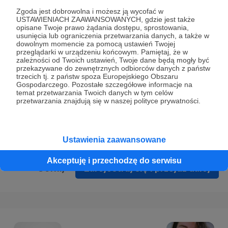
Prywatności
.
Zgoda jest dobrowolna i możesz ją wycofać w
USTAWIENIACH ZAAWANSOWANYCH, gdzie jest także
* Wyrażam zgodę na przetwarzanie moich danych
opisane Twoje prawo żądania dostępu, sprostowania,
osobowych podanych w formularzu rejestracyjnym w celu
usunięcia lub ograniczenia przetwarzania danych, a także w
dowolnym momencie za pomocą ustawień Twojej
prawidłowego świadczenia usług serwisu Patronite.
przeglądarki w urządzeniu końcowym. Pamiętaj, że w
zależności od Twoich ustawień, Twoje dane będą mogły być
Wyrażam zgodę na otrzymywanie drogą elektroniczną
przekazywane do zewnętrznych odbiorców danych z państw
trzecich tj. z państw spoza Europejskiego Obszaru
informacji handlowych - newslettera. Opcja ta może zostać
Gospodarczego. Pozostałe szczegółowe informacje na
zmieniona w ustawieniach konta.
temat przetwarzania Twoich danych w tym celów
przetwarzania znajdują się w naszej polityce prywatności.
Ustawienia zaawansowane
Akceptuję i przechodzę do serwisu
Cofnij
Zarejestruj się i przejdź dalej