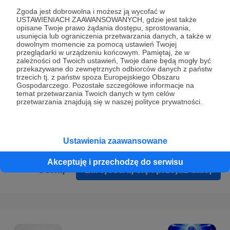
Prywatności
.
Zgoda jest dobrowolna i możesz ją wycofać w
USTAWIENIACH ZAAWANSOWANYCH, gdzie jest także
* Wyrażam zgodę na przetwarzanie moich danych
opisane Twoje prawo żądania dostępu, sprostowania,
osobowych podanych w formularzu rejestracyjnym w celu
usunięcia lub ograniczenia przetwarzania danych, a także w
dowolnym momencie za pomocą ustawień Twojej
prawidłowego świadczenia usług serwisu Patronite.
przeglądarki w urządzeniu końcowym. Pamiętaj, że w
zależności od Twoich ustawień, Twoje dane będą mogły być
Wyrażam zgodę na otrzymywanie drogą elektroniczną
przekazywane do zewnętrznych odbiorców danych z państw
trzecich tj. z państw spoza Europejskiego Obszaru
informacji handlowych - newslettera. Opcja ta może zostać
Gospodarczego. Pozostałe szczegółowe informacje na
zmieniona w ustawieniach konta.
temat przetwarzania Twoich danych w tym celów
przetwarzania znajdują się w naszej polityce prywatności.
Ustawienia zaawansowane
Akceptuję i przechodzę do serwisu
Cofnij
Zarejestruj się i przejdź dalej