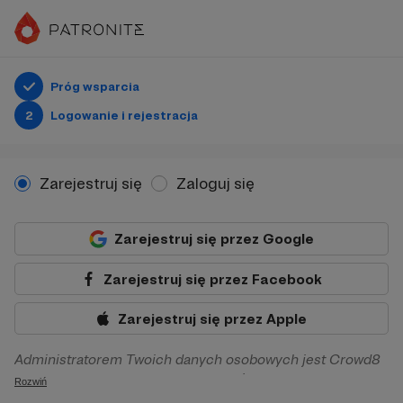
Próg wsparcia
2
Logowanie i rejestracja
Zarejestruj się
Zaloguj się
Zarejestruj się przez Google
Zarejestruj się przez Facebook
Zarejestruj się przez Apple
Administratorem Twoich danych osobowych jest Crowd8
sp. z o.o. z siedziba w Warszawie, ul. Żwirki i Wigury 16, 02-
Rozwiń
092 Warszawa. Twoje dane osobowe będą przetwarzane w