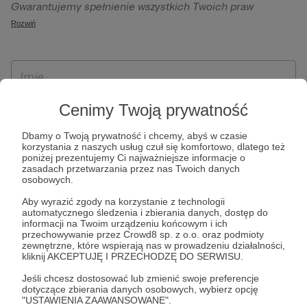
Gwarantujemy spełnienie wszystkich Twoich praw
szczególności w celu wykonania umowy zawartej z Tobą, w
wynikających z ogólnego rozporządzenia o ochronie
Rozwiń
tym do umożliwienia świadczenia usługi drogą
danych, tj. prawo dostępu, sprostowania oraz usunięcia
elektroniczną oraz pełnego korzystania z platformy
Twoich danych, ograniczenia ich przetwarzania, prawo do
Patronite.pl, w tym możliwości dokonywania oraz
ich przenoszenia, niepodlegania zautomatyzowanemu
otrzymywania wsparcia na naszej platformie oraz
podejmowaniu decyzji, w tym profilowaniu, a także prawo
dokonywania płatności.
wyrażenia sprzeciwu wobec przetwarzania Twoich danych
Cenimy Twoją prywatność
osobowych. Rejestracja dla osób niepełnoletnich możliwa
Dbamy o Twoją prywatność i chcemy, abyś w czasie
jest po przekazaniu podpisanego formularza "Zgodna na
korzystania z naszych usług czuł się komfortowo, dlatego też
założenie konta przez osobę niepełnoletnią", formularz
poniżej prezentujemy Ci najważniejsze informacje o
zasadach przetwarzania przez nas Twoich danych
dostępny jest na stronie regulaminu Patronite.pl.
osobowych.
Aby wyrazić zgody na korzystanie z technologii
automatycznego śledzenia i zbierania danych, dostęp do
informacji na Twoim urządzeniu końcowym i ich
przechowywanie przez Crowd8 sp. z o.o. oraz podmioty
zewnętrzne, które wspierają nas w prowadzeniu działalności,
kliknij AKCEPTUJĘ I PRZECHODZĘ DO SERWISU.
Jeśli chcesz dostosować lub zmienić swoje preferencje
dotyczące zbierania danych osobowych, wybierz opcję
* Zapoznałem się i akceptuję
Regulamin
serwisu oraz
Politykę
"USTAWIENIA ZAAWANSOWANE".