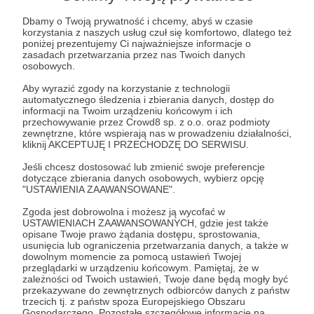
zostają - często sami. Samotni - prawie zawsze.
Dbamy o Twoją prywatność i chcemy, abyś w czasie
Każdy z naszych trzech Pienińskich Domów
korzystania z naszych usług czuł się komfortowo, dlatego też
poniżej prezentujemy Ci najważniejsze informacje o
Dziennego Pobytu to dla nich przejście przez
zasadach przetwarzania przez nas Twoich danych
magiczne zwierciadło. Wejście do świata pełnego
osobowych.
innych, radosnych Seniorów i wiecznie
Aby wyrazić zgody na korzystanie z technologii
uśmiechniętych opiekunek.
automatycznego śledzenia i zbierania danych, dostęp do
informacji na Twoim urządzeniu końcowym i ich
przechowywanie przez Crowd8 sp. z o.o. oraz podmioty
Odwiedź nasze Social Media i zobacz, że to sama
zewnętrzne, które wspierają nas w prowadzeniu działalności,
kliknij AKCEPTUJĘ I PRZECHODZĘ DO SERWISU.
prawda. Jednak by działać, potrzebujemy funduszy.
Jeśli chcesz dostosować lub zmienić swoje preferencje
dotyczące zbierania danych osobowych, wybierz opcję
Dziękujemy, że możemy na Ciebie liczyć.
"USTAWIENIA ZAAWANSOWANE".
Zgoda jest dobrowolna i możesz ją wycofać w
Patroni: 0
USTAWIENIACH ZAAWANSOWANYCH, gdzie jest także
opisane Twoje prawo żądania dostępu, sprostowania,
usunięcia lub ograniczenia przetwarzania danych, a także w
dowolnym momencie za pomocą ustawień Twojej
przeglądarki w urządzeniu końcowym. Pamiętaj, że w
50 zł
zależności od Twoich ustawień, Twoje dane będą mogły być
miesięcznie
przekazywane do zewnętrznych odbiorców danych z państw
trzecich tj. z państw spoza Europejskiego Obszaru
Gospodarczego. Pozostałe szczegółowe informacje na