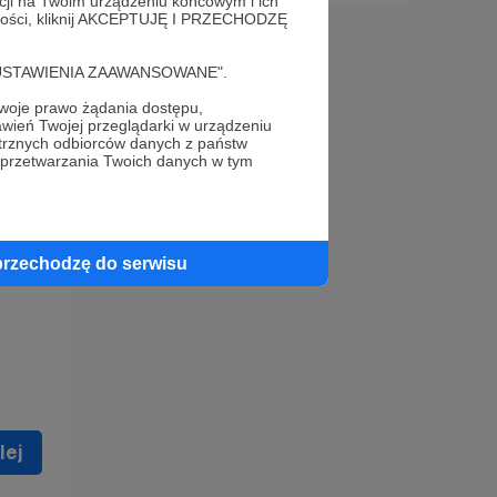
acji na Twoim urządzeniu końcowym i ich
alności, kliknij AKCEPTUJĘ I PRZECHODZĘ
cję "USTAWIENIA ZAAWANSOWANE".
oje prawo żądania dostępu,
wień Twojej przeglądarki w urządzeniu
trznych odbiorców danych z państw
 celu
 przetwarzania Twoich danych w tym
ną
 zostać
przechodzę do serwisu
lej