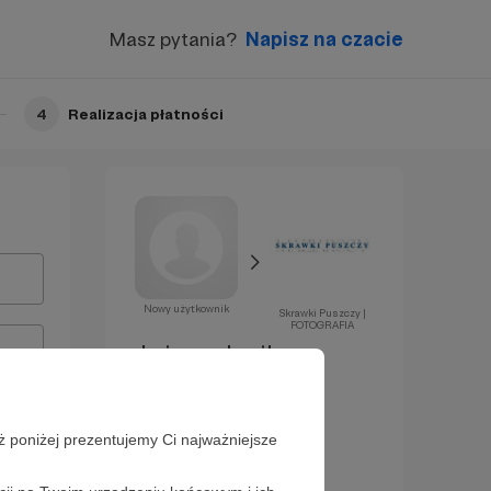
Masz pytania?
Napisz na czacie
4
Realizacja płatności
Nowy użytkownik
Skrawki Puszczy |
FOTOGRAFIA
Już za chwilę
zostaniesz
Patronem!
ż poniżej prezentujemy Ci najważniejsze