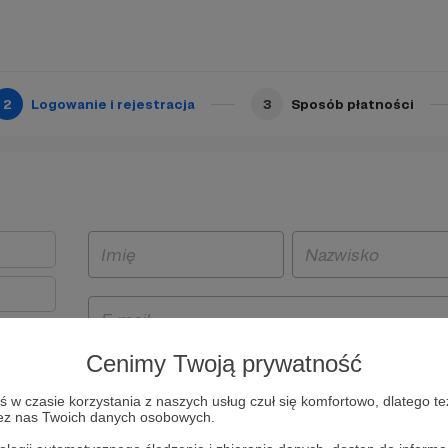
2
Logowanie i rejestracja
3
Sposób płatności
Cenimy Twoją prywatność
t
w czasie korzystania z naszych usług czuł się komfortowo, dlatego te
i i
zez nas Twoich danych osobowych.
owe będą
aw