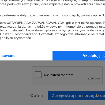
ologii automatycznego śledzenia i zbierania danych, dostęp do inform
a umowy
nie
 oraz podmioty zewnętrzne, które wspierają nas w prowadzeniu dział
nia
nięcia
nia z
* Zapoznałem się i akceptuję
Regulamin
serwisu oraz
prawo
oje preferencje dotyczące zbierania danych osobowych, wybierz op
wania
Politykę Prywatności
.
zowanemu
ofać w USTAWIENIACH ZAAWANSOWANYCH, gdzie jest także opisane Tw
 oraz
że prawo
a przetwarzania danych, a także w dowolnym momencie za pomocą usta
* Wyrażam zgodę na przetwarzanie moich danych
 Twoich ustawień, Twoje dane będą mogły być przekazywane do zewnę
h
osobowych podanych w formularzu rejestracyjnym w
go Obszaru Gospodarczego. Pozostałe szczegółowe informacje na temat
 polityce prywatności.
prawidłowego świadczenia usług serwisu Patronite.
Wyrażam zgodę na otrzymywanie drogą elektronicz
nta
informacji handlowych - newslettera. Opcja ta może
jest na
ansowane
Akceptuję i 
zmieniona w ustawieniach konta.
Cofnij
Zarejestruj się i przejdź da