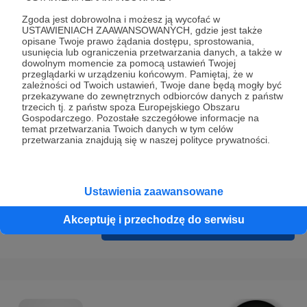
Prywatności
.
Zgoda jest dobrowolna i możesz ją wycofać w
* Wyrażam zgodę na przetwarzanie moich danych
USTAWIENIACH ZAAWANSOWANYCH, gdzie jest także
opisane Twoje prawo żądania dostępu, sprostowania,
osobowych podanych w formularzu rejestracyjnym w celu
usunięcia lub ograniczenia przetwarzania danych, a także w
prawidłowego świadczenia usług serwisu Patronite.
dowolnym momencie za pomocą ustawień Twojej
przeglądarki w urządzeniu końcowym. Pamiętaj, że w
zależności od Twoich ustawień, Twoje dane będą mogły być
Wyrażam zgodę na otrzymywanie drogą elektroniczną
przekazywane do zewnętrznych odbiorców danych z państw
informacji handlowych - newslettera. Opcja ta może zostać
trzecich tj. z państw spoza Europejskiego Obszaru
Gospodarczego. Pozostałe szczegółowe informacje na
zmieniona w ustawieniach konta.
temat przetwarzania Twoich danych w tym celów
przetwarzania znajdują się w naszej polityce prywatności.
Ustawienia zaawansowane
Akceptuję i przechodzę do serwisu
Cofnij
Zarejestruj się i przejdź dalej