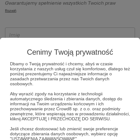
Gwarantujemy spełnienie wszystkich Twoich praw
szczególności w celu wykonania umowy zawartej z Tobą, w
wynikających z ogólnego rozporządzenia o ochronie
Rozwiń
tym do umożliwienia świadczenia usługi drogą
danych, tj. prawo dostępu, sprostowania oraz usunięcia
elektroniczną oraz pełnego korzystania z platformy
Twoich danych, ograniczenia ich przetwarzania, prawo do
Patronite.pl, w tym możliwości dokonywania oraz
ich przenoszenia, niepodlegania zautomatyzowanemu
otrzymywania wsparcia na naszej platformie oraz
podejmowaniu decyzji, w tym profilowaniu, a także prawo
dokonywania płatności.
wyrażenia sprzeciwu wobec przetwarzania Twoich danych
Cenimy Twoją prywatność
osobowych. Rejestracja dla osób niepełnoletnich możliwa
jest po przekazaniu podpisanego formularza "Zgodna na
Dbamy o Twoją prywatność i chcemy, abyś w czasie
korzystania z naszych usług czuł się komfortowo, dlatego też
założenie konta przez osobę niepełnoletnią", formularz
poniżej prezentujemy Ci najważniejsze informacje o
dostępny jest na stronie regulaminu Patronite.pl.
zasadach przetwarzania przez nas Twoich danych
osobowych.
Aby wyrazić zgody na korzystanie z technologii
automatycznego śledzenia i zbierania danych, dostęp do
informacji na Twoim urządzeniu końcowym i ich
przechowywanie przez Crowd8 sp. z o.o. oraz podmioty
zewnętrzne, które wspierają nas w prowadzeniu działalności,
kliknij AKCEPTUJĘ I PRZECHODZĘ DO SERWISU.
Jeśli chcesz dostosować lub zmienić swoje preferencje
* Zapoznałem się i akceptuję
Regulamin
serwisu oraz
Politykę
dotyczące zbierania danych osobowych, wybierz opcję
"USTAWIENIA ZAAWANSOWANE".