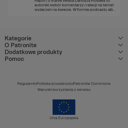
Raport o stanie świata Dariusza Rosiaka to
organizować jeszcze lepsze wydarzenia,
autorski wybór komentarzy i relacji na temat
wydarzeń na świecie. W formie podcastu albo
zapraszać ciekawych artystów i efektywniej
programów na żywo z różnych miejsc na
modernizować nasz lokal.
ziemi.
Kategorie
O Patronite
Dodatkowe produkty
Pomoc
Regulamin
Polityka prywatności
Patronite Commons
Warunki korzystania z serwisu
Unia Europejska