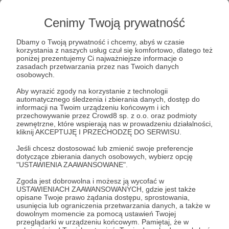
muzyką i pragnienia budowania relacji. Od kilku lat
tworzymy przestrzeń do wspólnego spędzania
Cenimy Twoją prywatność
czasu – od plenerowych imprez muzycznych,
przez koncerty i warsztaty, po luźne turnieje w
Dbamy o Twoją prywatność i chcemy, abyś w czasie
piłkarzyki czy Tekkena. Niezależnie od skali,
korzystania z naszych usług czuł się komfortowo, dlatego też
najważniejsze jest dla nas to, by ludzie mogli się
poniżej prezentujemy Ci najważniejsze informacje o
spotkać.
zasadach przetwarzania przez nas Twoich danych
osobowych.
Aby wyrazić zgody na korzystanie z technologii
automatycznego śledzenia i zbierania danych, dostęp do
informacji na Twoim urządzeniu końcowym i ich
przechowywanie przez Crowd8 sp. z o.o. oraz podmioty
zewnętrzne, które wspierają nas w prowadzeniu działalności,
kliknij AKCEPTUJĘ I PRZECHODZĘ DO SERWISU.
Jeśli chcesz dostosować lub zmienić swoje preferencje
dotyczące zbierania danych osobowych, wybierz opcję
"USTAWIENIA ZAAWANSOWANE".
Zgoda jest dobrowolna i możesz ją wycofać w
USTAWIENIACH ZAAWANSOWANYCH, gdzie jest także
opisane Twoje prawo żądania dostępu, sprostowania,
usunięcia lub ograniczenia przetwarzania danych, a także w
Rozwiń opis
dowolnym momencie za pomocą ustawień Twojej
przeglądarki w urządzeniu końcowym. Pamiętaj, że w