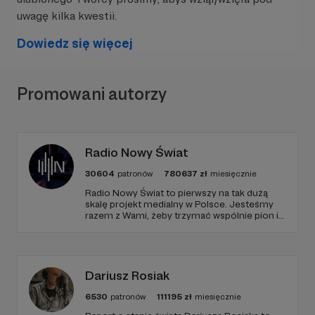
uwagę kilka kwestii.
Dowiedz się więcej
Promowani autorzy
Radio Nowy Świat
Fluorescencyjne grafitti wewnętrz siedziby
naszego lokalnego artysty - Piotrka
30604
patronów
780637
zł
miesięcznie
Radio Nowy Świat to pierwszy na tak dużą
skalę projekt medialny w Polsce. Jesteśmy
razem z Wami, żeby trzymać wspólnie pion i
Do tej pory projekt finansowaliśmy głównie ze
poziom. Jeśli chcesz nam w tym pomóc -
składek członkowskich – bieżące opłaty, sprzęt
zapraszamy, miejsca nie zabraknie. :)
oraz modernizacje lokalu. Pomysł na Patronite
pojawił się dzięki naszym gościom, którzy od
Dariusz Rosiak
czasu do czasu dorzucają coś do skarbonki i
pytają, jak można nas wesprzeć online. Dzięki
6530
patronów
111195
zł
miesięcznie
Waszemu wsparciu chcemy ulepszać sprzęt,