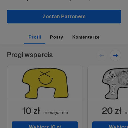
Zostań Patronem
Profil
Posty
Komentarze
Progi wsparcia
10 zł
20 zł
miesięcznie
m
Wybierz 10 zł
Wybierz