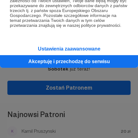
zależności od Twoich ustawień, Twoje dane będą mogły być
przekazywane do zewnętrznych odbiorców danych z państw
Koncert zespołu Buffer Overflow w siedzibie
trzecich tj. z państw spoza Europejskiego Obszaru
stowarzyszenia
Gospodarczego. Pozostałe szczegółowe informacje na
temat przetwarzania Twoich danych w tym celów
przetwarzania znajdują się w naszej polityce prywatności.
Nasza siedziba znajduje się w
Sobótce przy
ulicy stacyjnej 4
. To tutaj organizujemy
Dołącz do grona Patronów!
koncerty, sesje DJ-skie, warsztaty, a czasem
Ustawienia zaawansowane
także nocne kina, karaoke czy inne kreatywne
spotkania. Czasem to duże wydarzenia z
Wesprzyj działalność Autora
Stowarzyszenie
Akceptuję i przechodzę do serwisu
rozstawionym sound-systemem, światłami i
Sobotek
już teraz!
parkietem pełnym ludzi, a czasem kameralne
wieczory przy konsoli do gier, piłkarzykach czy
filmie puszczonym z projektora.
Zostań Patronem
Najnowsi Patroni
Kamil Pruszynski
20 zł