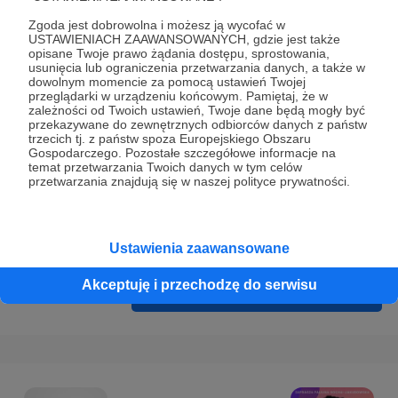
Prywatności
.
Zgoda jest dobrowolna i możesz ją wycofać w
* Wyrażam zgodę na przetwarzanie moich danych
USTAWIENIACH ZAAWANSOWANYCH, gdzie jest także
opisane Twoje prawo żądania dostępu, sprostowania,
osobowych podanych w formularzu rejestracyjnym w celu
usunięcia lub ograniczenia przetwarzania danych, a także w
prawidłowego świadczenia usług serwisu Patronite.
dowolnym momencie za pomocą ustawień Twojej
przeglądarki w urządzeniu końcowym. Pamiętaj, że w
zależności od Twoich ustawień, Twoje dane będą mogły być
Wyrażam zgodę na otrzymywanie drogą elektroniczną
przekazywane do zewnętrznych odbiorców danych z państw
informacji handlowych - newslettera. Opcja ta może zostać
trzecich tj. z państw spoza Europejskiego Obszaru
Gospodarczego. Pozostałe szczegółowe informacje na
zmieniona w ustawieniach konta.
temat przetwarzania Twoich danych w tym celów
przetwarzania znajdują się w naszej polityce prywatności.
Ustawienia zaawansowane
Akceptuję i przechodzę do serwisu
Cofnij
Zarejestruj się i przejdź dalej