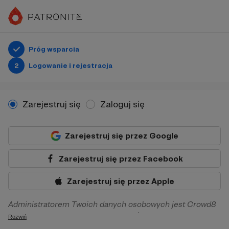
Próg wsparcia
2
Logowanie i rejestracja
Zarejestruj się
Zaloguj się
Zarejestruj się przez Google
Zarejestruj się przez Facebook
Zarejestruj się przez Apple
Administratorem Twoich danych osobowych jest Crowd8
sp. z o.o. z siedziba w Warszawie, ul. Żwirki i Wigury 16, 02-
Rozwiń
092 Warszawa. Twoje dane osobowe będą przetwarzane w