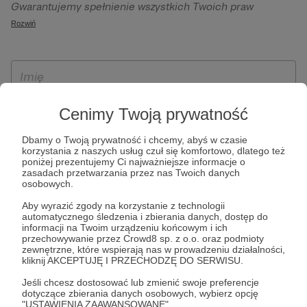
Gwarantujemy spełnienie wszystkich Twoich praw
szczególności w celu wykonania umowy zawartej z Tobą, w
wynikających z ogólnego rozporządzenia o ochronie
Rozwiń
tym do umożliwienia świadczenia usługi drogą
danych, tj. prawo dostępu, sprostowania oraz usunięcia
elektroniczną oraz pełnego korzystania z platformy
Twoich danych, ograniczenia ich przetwarzania, prawo do
Patronite.pl, w tym możliwości dokonywania oraz
ich przenoszenia, niepodlegania zautomatyzowanemu
otrzymywania wsparcia na naszej platformie oraz
podejmowaniu decyzji, w tym profilowaniu, a także prawo
dokonywania płatności.
wyrażenia sprzeciwu wobec przetwarzania Twoich danych
Cenimy Twoją prywatność
osobowych. Rejestracja dla osób niepełnoletnich możliwa
jest po przekazaniu podpisanego formularza "Zgodna na
Dbamy o Twoją prywatność i chcemy, abyś w czasie
korzystania z naszych usług czuł się komfortowo, dlatego też
założenie konta przez osobę niepełnoletnią", formularz
poniżej prezentujemy Ci najważniejsze informacje o
dostępny jest na stronie regulaminu Patronite.pl.
zasadach przetwarzania przez nas Twoich danych
osobowych.
Aby wyrazić zgody na korzystanie z technologii
automatycznego śledzenia i zbierania danych, dostęp do
informacji na Twoim urządzeniu końcowym i ich
przechowywanie przez Crowd8 sp. z o.o. oraz podmioty
zewnętrzne, które wspierają nas w prowadzeniu działalności,
kliknij AKCEPTUJĘ I PRZECHODZĘ DO SERWISU.
Jeśli chcesz dostosować lub zmienić swoje preferencje
* Zapoznałem się i akceptuję
Regulamin
serwisu oraz
Politykę
dotyczące zbierania danych osobowych, wybierz opcję
"USTAWIENIA ZAAWANSOWANE".