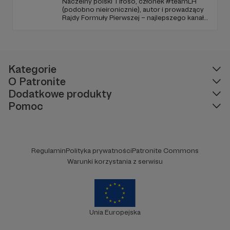
Naczelny polski Tifoso, członek #teamLH
(podobno nieironicznie), autor i prowadzący
Rajdy Formuły Pierwszej – najlepszego kanału
YouTube o F1 w Polsce (potwierdzone
niezależnymi badaniami).
Kategorie
O Patronite
Dodatkowe produkty
Pomoc
Regulamin
Polityka prywatności
Patronite Commons
Warunki korzystania z serwisu
Unia Europejska