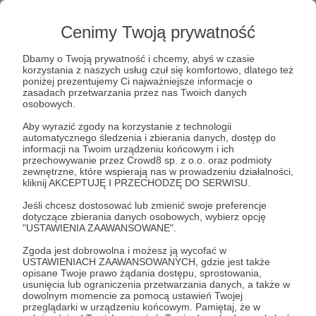
Do niedawna związana byłam z „Wprost” i
Wprost.pl, opublikowałam tam sumie 1000
Cenimy Twoją prywatność
artykułów – przede wszystkim wywiadów z
bohaterami masowej wyobraźni i tekstów
Dbamy o Twoją prywatność i chcemy, abyś w czasie
dotyczących najważniejszych społecznych
korzystania z naszych usług czuł się komfortowo, dlatego też
problemów. Redaktorsko odpowiadałam za
poniżej prezentujemy Ci najważniejsze informacje o
Magazyn Wprost Premium. Jednak w lipcu
zasadach przetwarzania przez nas Twoich danych
osobowych.
podziękowano mi za wieloletnią współpracę.
Aby wyrazić zgody na korzystanie z technologii
Wiedziałam, że nie zrezygnuję z tego, co w
automatycznego śledzenia i zbierania danych, dostęp do
ostatnich latach stało się moim głównym
informacji na Twoim urządzeniu końcowym i ich
przechowywanie przez Crowd8 sp. z o.o. oraz podmioty
zawodowym wyzwaniem, ale też pasją. I na
zewnętrzne, które wspierają nas w prowadzeniu działalności,
szczęście wciąż realizuję się jako podcasterka
kliknij AKCEPTUJĘ I PRZECHODZĘ DO SERWISU.
(tworzę format „Powiem to pierwszy raz” dla TVP
Jeśli chcesz dostosować lub zmienić swoje preferencje
Info).
dotyczące zbierania danych osobowych, wybierz opcję
"USTAWIENIA ZAAWANSOWANE".
Jednak w związku z tym, że to z podcastami
wiążę swoją przyszłość i to w tej dziedzinie
Zgoda jest dobrowolna i możesz ją wycofać w
USTAWIENIACH ZAAWANSOWANYCH, gdzie jest także
wciąż chcę się rozwijać, postanowiłam zrobić
opisane Twoje prawo żądania dostępu, sprostowania,
kolejny krok.
usunięcia lub ograniczenia przetwarzania danych, a także w
dowolnym momencie za pomocą ustawień Twojej
Choć oczywiście nie zrobię go sama.
przeglądarki w urządzeniu końcowym. Pamiętaj, że w