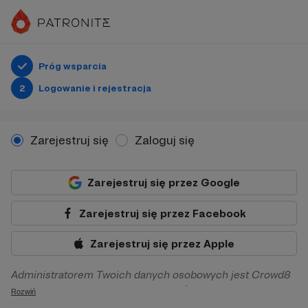
Próg wsparcia
2
Logowanie i rejestracja
Zarejestruj się
Zaloguj się
Zarejestruj się przez Google
Zarejestruj się przez Facebook
Zarejestruj się przez Apple
Administratorem Twoich danych osobowych jest Crowd8
sp. z o.o. z siedziba w Warszawie, ul. Żwirki i Wigury 16, 02-
Rozwiń
092 Warszawa. Twoje dane osobowe będą przetwarzane w