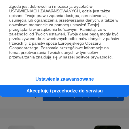
Prywatności
.
Zgoda jest dobrowolna i możesz ją wycofać w
USTAWIENIACH ZAAWANSOWANYCH, gdzie jest także
* Wyrażam zgodę na przetwarzanie moich danych
opisane Twoje prawo żądania dostępu, sprostowania,
osobowych podanych w formularzu rejestracyjnym w celu
usunięcia lub ograniczenia przetwarzania danych, a także w
dowolnym momencie za pomocą ustawień Twojej
prawidłowego świadczenia usług serwisu Patronite.
przeglądarki w urządzeniu końcowym. Pamiętaj, że w
zależności od Twoich ustawień, Twoje dane będą mogły być
Wyrażam zgodę na otrzymywanie drogą elektroniczną
przekazywane do zewnętrznych odbiorców danych z państw
trzecich tj. z państw spoza Europejskiego Obszaru
informacji handlowych - newslettera. Opcja ta może zostać
Gospodarczego. Pozostałe szczegółowe informacje na
zmieniona w ustawieniach konta.
temat przetwarzania Twoich danych w tym celów
przetwarzania znajdują się w naszej polityce prywatności.
Ustawienia zaawansowane
Akceptuję i przechodzę do serwisu
Cofnij
Zarejestruj się i przejdź dalej