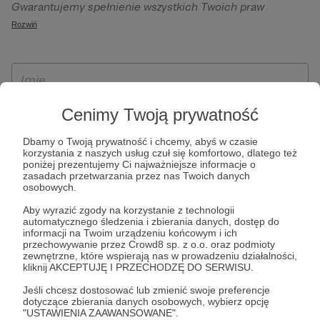
Gwarantujemy spełnienie wszystkich Twoich praw
szczególności w celu wykonania umowy zawartej z Tobą, w
wynikających z ogólnego rozporządzenia o ochronie
Rozwiń
tym do umożliwienia świadczenia usługi drogą
danych, tj. prawo dostępu, sprostowania oraz usunięcia
elektroniczną oraz pełnego korzystania z platformy
Twoich danych, ograniczenia ich przetwarzania, prawo do
Patronite.pl, w tym możliwości dokonywania oraz
ich przenoszenia, niepodlegania zautomatyzowanemu
otrzymywania wsparcia na naszej platformie oraz
podejmowaniu decyzji, w tym profilowaniu, a także prawo
dokonywania płatności.
wyrażenia sprzeciwu wobec przetwarzania Twoich danych
Cenimy Twoją prywatność
osobowych. Rejestracja dla osób niepełnoletnich możliwa
Dbamy o Twoją prywatność i chcemy, abyś w czasie
jest po przekazaniu podpisanego formularza "Zgodna na
korzystania z naszych usług czuł się komfortowo, dlatego też
założenie konta przez osobę niepełnoletnią", formularz
poniżej prezentujemy Ci najważniejsze informacje o
zasadach przetwarzania przez nas Twoich danych
dostępny jest na stronie regulaminu Patronite.pl.
osobowych.
Aby wyrazić zgody na korzystanie z technologii
automatycznego śledzenia i zbierania danych, dostęp do
informacji na Twoim urządzeniu końcowym i ich
przechowywanie przez Crowd8 sp. z o.o. oraz podmioty
zewnętrzne, które wspierają nas w prowadzeniu działalności,
kliknij AKCEPTUJĘ I PRZECHODZĘ DO SERWISU.
Jeśli chcesz dostosować lub zmienić swoje preferencje
dotyczące zbierania danych osobowych, wybierz opcję
* Zapoznałem się i akceptuję
Regulamin
serwisu oraz
Politykę
"USTAWIENIA ZAAWANSOWANE".