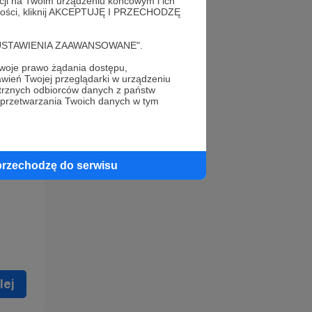
acji na Twoim urządzeniu końcowym i ich
alności, kliknij AKCEPTUJĘ I PRZECHODZĘ
cję "USTAWIENIA ZAAWANSOWANE".
oje prawo żądania dostępu,
wień Twojej przeglądarki w urządzeniu
trznych odbiorców danych z państw
 celu
 przetwarzania Twoich danych w tym
ną
 zostać
przechodzę do serwisu
lej