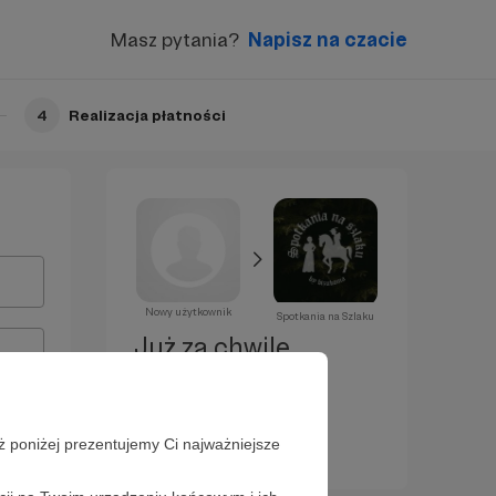
Masz pytania?
Napisz na czacie
4
Realizacja płatności
Nowy użytkownik
Spotkania na Szlaku
Już za chwilę
zostaniesz
Patronem!
ż poniżej prezentujemy Ci najważniejsze