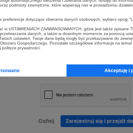
ologii automatycznego śledzenia i zbierania danych, dostęp do inform
a umowy
nie
 oraz podmioty zewnętrzne, które wspierają nas w prowadzeniu dział
nia
nięcia
nia z
* Zapoznałem się i akceptuję
Regulamin
serwisu oraz
prawo
oje preferencje dotyczące zbierania danych osobowych, wybierz op
wania
Politykę Prywatności
.
zowanemu
ofać w USTAWIENIACH ZAAWANSOWANYCH, gdzie jest także opisane Tw
 oraz
że prawo
a przetwarzania danych, a także w dowolnym momencie za pomocą usta
* Wyrażam zgodę na przetwarzanie moich danych
 Twoich ustawień, Twoje dane będą mogły być przekazywane do zewnę
h
osobowych podanych w formularzu rejestracyjnym w
go Obszaru Gospodarczego. Pozostałe szczegółowe informacje na temat
 polityce prywatności.
prawidłowego świadczenia usług serwisu Patronite.
Wyrażam zgodę na otrzymywanie drogą elektronicz
nta
informacji handlowych - newslettera. Opcja ta może
jest na
ansowane
Akceptuję i 
zmieniona w ustawieniach konta.
Cofnij
Zarejestruj się i przejdź da