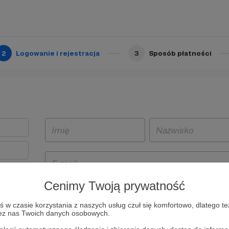
2
Logowanie i rejestracja
3
Sposób płatności
Cenimy Twoją prywatność
t
w czasie korzystania z naszych usług czuł się komfortowo, dlatego te
i i
zez nas Twoich danych osobowych.
owe będą
aw