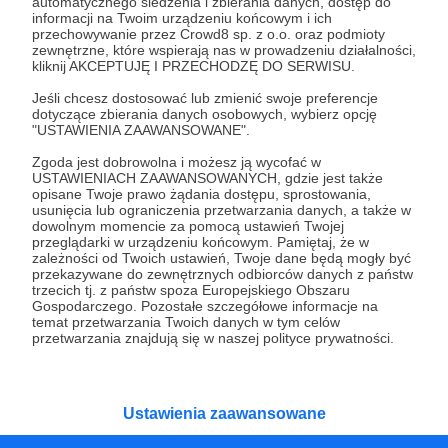
automatycznego śledzenia i zbierania danych, dostęp do
Dzięki Twojemu wsparciu jesteśmy w stanie
informacji na Twoim urządzeniu końcowym i ich
przechowywanie przez Crowd8 sp. z o.o. oraz podmioty
tworzyć (przynajmniej raz na jakiś czas) filmy, pliki
zewnętrzne, które wspierają nas w prowadzeniu działalności,
video z konferencjami, wywiadami, szkoleniami.
kliknij AKCEPTUJĘ I PRZECHODZĘ DO SERWISU.
Wszystkie będą dostępne dla Ciebie w pierwszej
Jeśli chcesz dostosować lub zmienić swoje preferencje
kolejności. (Plus - oczywiście - wszystko z
dotyczące zbierania danych osobowych, wybierz opcję
"USTAWIENIA ZAAWANSOWANE".
poprzednich progów wsparcia). Dziękujemy, że nas
wspierasz.
Zgoda jest dobrowolna i możesz ją wycofać w
USTAWIENIACH ZAAWANSOWANYCH, gdzie jest także
opisane Twoje prawo żądania dostępu, sprostowania,
usunięcia lub ograniczenia przetwarzania danych, a także w
Patroni: 0
dowolnym momencie za pomocą ustawień Twojej
przeglądarki w urządzeniu końcowym. Pamiętaj, że w
zależności od Twoich ustawień, Twoje dane będą mogły być
przekazywane do zewnętrznych odbiorców danych z państw
trzecich tj. z państw spoza Europejskiego Obszaru
50 zł
Gospodarczego. Pozostałe szczegółowe informacje na
miesięcznie
temat przetwarzania Twoich danych w tym celów
przetwarzania znajdują się w naszej polityce prywatności.
Próg książek
Przy tym progu wsparcia wyślemy Ci pocztą (lub
Ustawienia zaawansowane
najlepiej InPostem) najnowsze wydawane przez nas