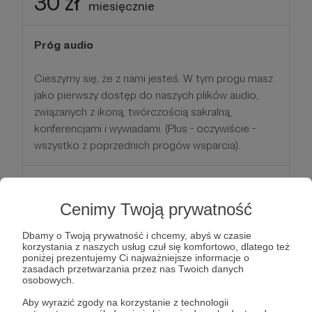
30 zł
miesięcznie
Próg audio
Cieszymy się, że z nami jesteś. W tym progu masz
jako pierwszy dostęp do naszych plików audio,
związanych z ikoną, twórczością sakralną,
konferencjami i wywiadami. (Plus - oczywiście -
wszystko z poprzednich progów wsparcia).
Patroni: 0
Cenimy Twoją prywatność
Dbamy o Twoją prywatność i chcemy, abyś w czasie
40 zł
korzystania z naszych usług czuł się komfortowo, dlatego też
miesięcznie
poniżej prezentujemy Ci najważniejsze informacje o
zasadach przetwarzania przez nas Twoich danych
osobowych.
Próg video
Aby wyrazić zgody na korzystanie z technologii