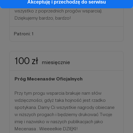
Akceptuję i przechodzę do serwisu
(drukowane) publikacje. (Plus - oczywiście -
wszystko z poprzednich progów wsparcia).
Dziękujemy bardzo, bardzo!
Patroni: 1
100 zł
miesięcznie
Próg Mecenasów Oficjalnych
Przy tym progu wsparcia brakuje nam słów
wdzięczności, gdyż taka hojność jest rzadko
spotykana. Damy Ci wszystkie nagrody obiecane
w niższych progach i będziemy drukować Twoje
imię i nazwisko w naszych publikacjach jako
Mecenasa . Wieeeelkie DZIĘKI!