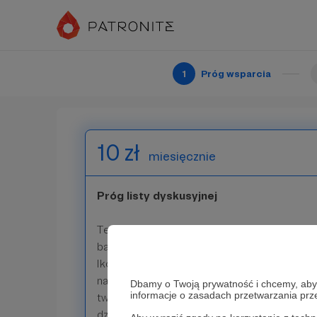
Dziękujemy Ci, że w ten sposób wyrażasz pop
Jest to jak komplement przekuty na środki.
1
Próg wsparcia
Patroni: 0
10 zł
miesięcznie
Próg listy dyskusyjnej
Ten próg wsparcia został dedykowany tym, kt
bardziej zaangażować we współtworzenie Ślą
Ikonograficznej. Napisz do nas e-maila, abyś
naszej listy dyskusyjnej ikonografów, w które
Dbamy o Twoją prywatność i chcemy, abyś 
informacje o zasadach przetwarzania pr
twórców ikon z Polski i ze świata. Tam możes
dzielić się doświadczeniami swoimi doświadc