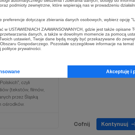
ologii automatycznego śledzenia i zbierania danych, dostęp do inform
 oraz podmioty zewnętrzne, które wspierają nas w prowadzeniu dział
oje preferencje dotyczące zbierania danych osobowych, wybierz op
ofać w USTAWIENIACH ZAAWANSOWANYCH, gdzie jest także opisane Tw
a przetwarzania danych, a także w dowolnym momencie za pomocą usta
 Twoich ustawień, Twoje dane będą mogły być przekazywane do zewnę
go Obszaru Gospodarczego. Pozostałe szczegółowe informacje na temat
 polityce prywatności.
ansowane
Akceptuję i 
olskich", czyli
iów (tekstów, filmów,
wanych przez Śląską
ch ośrodków.
Cofnij
Kontynuuj