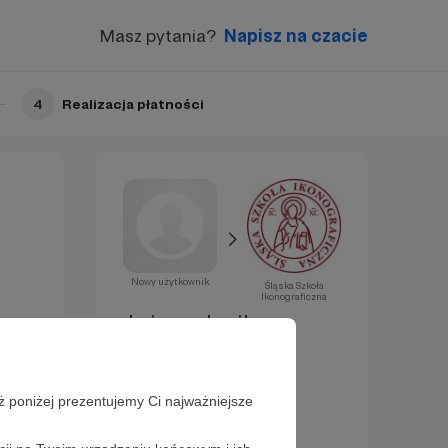
Masz pytania?
Napisz na czacie
4
Realizacja płatności
Nowy użytkownik
Śląska Szkoła
Ikonograficzna
Już za chwilę
zostaniesz
Patronem!
ż poniżej prezentujemy Ci najważniejsze