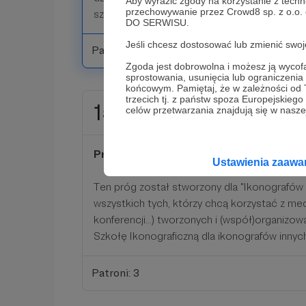
Aby wyrazić zgody na korzystanie z techn
przechowywanie przez Crowd8 sp. z o.o.
sztuką sakralną.
DO SERWISU.
Jeśli chcesz dostosować lub zmienić sw
Patroni: 0
Zgoda jest dobrowolna i możesz ją wyc
sprostowania, usunięcia lub ograniczeni
końcowym. Pamiętaj, że w zależności od
trzecich tj. z państw spoza Europejskie
15 zł
celów przetwarzania znajdują się w naszej
miesięcznie
Próg ikonografowie.pl
Ustawienia zaaw
Ten próg został stworzony dla "Ikonografów P
wszystkich tych, którzy chcą korzystać z med
konferencji...) tworzonych i (współ)organizo
Szkołę Ikonograficzną dla ikonografów inny
Patroni: 3