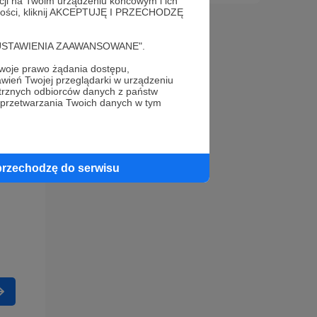
acji na Twoim urządzeniu końcowym i ich
alności, kliknij AKCEPTUJĘ I PRZECHODZĘ
cję "USTAWIENIA ZAAWANSOWANE".
oje prawo żądania dostępu,
wień Twojej przeglądarki w urządzeniu
trznych odbiorców danych z państw
 przetwarzania Twoich danych w tym
przechodzę do serwisu