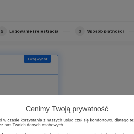
arcie dla naszego dzieła!
2
Logowanie i rejestracja
3
Sposób płatności
órzy chcieliby się
skiej Szkoły
Cenimy Twoją prywatność
my mogli Cię wpisać do
j uczestniczą setki
w czasie korzystania z naszych usług czuł się komfortowo, dlatego te
zez nas Twoich danych osobowych.
z zadawać wiele pytań i
zeniami z ikoną, mozaiką,