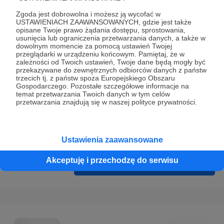
Prywatności
.
Zgoda jest dobrowolna i możesz ją wycofać w
* Wyrażam zgodę na przetwarzanie moich danych
USTAWIENIACH ZAAWANSOWANYCH, gdzie jest także
opisane Twoje prawo żądania dostępu, sprostowania,
osobowych podanych w formularzu rejestracyjnym w celu
usunięcia lub ograniczenia przetwarzania danych, a także w
prawidłowego świadczenia usług serwisu Patronite.
dowolnym momencie za pomocą ustawień Twojej
przeglądarki w urządzeniu końcowym. Pamiętaj, że w
zależności od Twoich ustawień, Twoje dane będą mogły być
Wyrażam zgodę na otrzymywanie drogą elektroniczną
przekazywane do zewnętrznych odbiorców danych z państw
informacji handlowych - newslettera. Opcja ta może zostać
trzecich tj. z państw spoza Europejskiego Obszaru
Gospodarczego. Pozostałe szczegółowe informacje na
zmieniona w ustawieniach konta.
temat przetwarzania Twoich danych w tym celów
przetwarzania znajdują się w naszej polityce prywatności.
Ustawienia zaawansowane
Akceptuję i przechodzę do serwisu
Cofnij
Zarejestruj się i przejdź dalej