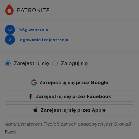
Próg wsparcia
2
Logowanie i rejestracja
Zarejestruj się
Zaloguj się
Zarejestruj się przez Google
Zarejestruj się przez Facebook
Zarejestruj się przez Apple
Administratorem Twoich danych osobowych jest Crowd8
sp. z o.o. z siedziba w Warszawie, ul. Żwirki i Wigury 16, 02-
Rozwiń
092 Warszawa. Twoje dane osobowe będą przetwarzane w