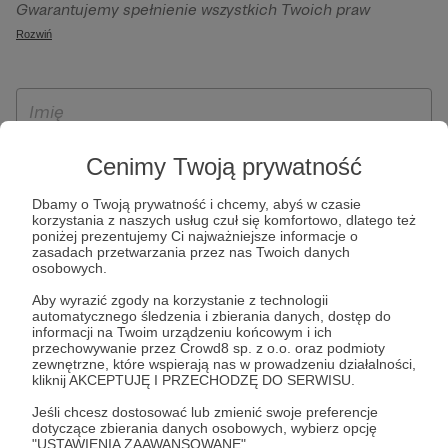
Gwarantujemy spełnienie wszystkich Twoich praw
szczególności w celu wykonania umowy zawartej z Tobą, w
wynikających z ogólnego rozporządzenia o ochronie
Rozwiń
tym do umożliwienia świadczenia usługi drogą
danych, tj. prawo dostępu, sprostowania oraz usunięcia
elektroniczną oraz pełnego korzystania z platformy
Twoich danych, ograniczenia ich przetwarzania, prawo do
Patronite.pl, w tym możliwości dokonywania oraz
ich przenoszenia, niepodlegania zautomatyzowanemu
otrzymywania wsparcia na naszej platformie oraz
podejmowaniu decyzji, w tym profilowaniu, a także prawo
dokonywania płatności.
wyrażenia sprzeciwu wobec przetwarzania Twoich danych
Cenimy Twoją prywatność
osobowych. Rejestracja dla osób niepełnoletnich możliwa
jest po przekazaniu podpisanego formularza "Zgodna na
Dbamy o Twoją prywatność i chcemy, abyś w czasie
korzystania z naszych usług czuł się komfortowo, dlatego też
założenie konta przez osobę niepełnoletnią", formularz
poniżej prezentujemy Ci najważniejsze informacje o
dostępny jest na stronie regulaminu Patronite.pl.
zasadach przetwarzania przez nas Twoich danych
osobowych.
Aby wyrazić zgody na korzystanie z technologii
automatycznego śledzenia i zbierania danych, dostęp do
informacji na Twoim urządzeniu końcowym i ich
przechowywanie przez Crowd8 sp. z o.o. oraz podmioty
zewnętrzne, które wspierają nas w prowadzeniu działalności,
kliknij AKCEPTUJĘ I PRZECHODZĘ DO SERWISU.
Jeśli chcesz dostosować lub zmienić swoje preferencje
* Zapoznałem się i akceptuję
Regulamin
serwisu oraz
Politykę
dotyczące zbierania danych osobowych, wybierz opcję
"USTAWIENIA ZAAWANSOWANE".