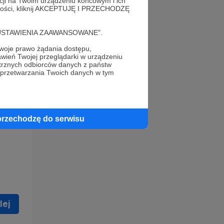
acji na Twoim urządzeniu końcowym i ich
alności, kliknij AKCEPTUJĘ I PRZECHODZĘ
cję "USTAWIENIA ZAAWANSOWANE".
oje prawo żądania dostępu,
wień Twojej przeglądarki w urządzeniu
trznych odbiorców danych z państw
 celu
 przetwarzania Twoich danych w tym
ną
 zostać
przechodzę do serwisu
lej