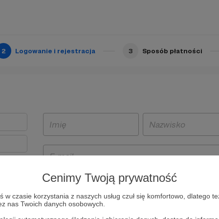
2
Logowanie i rejestracja
3
Sposób płatności
Cenimy Twoją prywatność
t
w czasie korzystania z naszych usług czuł się komfortowo, dlatego te
i i
zez nas Twoich danych osobowych.
owe będą
aw