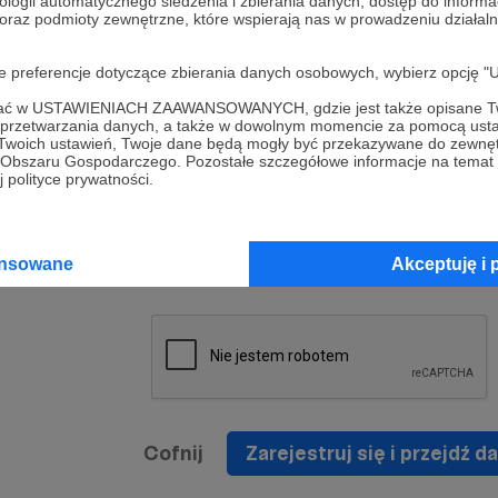
ologii automatycznego śledzenia i zbierania danych, dostęp do inform
a umowy
nie
 oraz podmioty zewnętrzne, które wspierają nas w prowadzeniu dział
nia
nięcia
nia z
* Zapoznałem się i akceptuję
Regulamin
serwisu oraz
prawo
oje preferencje dotyczące zbierania danych osobowych, wybierz op
wania
Politykę Prywatności
.
zowanemu
ofać w USTAWIENIACH ZAAWANSOWANYCH, gdzie jest także opisane Tw
 oraz
że prawo
a przetwarzania danych, a także w dowolnym momencie za pomocą usta
* Wyrażam zgodę na przetwarzanie moich danych
 Twoich ustawień, Twoje dane będą mogły być przekazywane do zewnę
h
osobowych podanych w formularzu rejestracyjnym w
go Obszaru Gospodarczego. Pozostałe szczegółowe informacje na temat
 polityce prywatności.
prawidłowego świadczenia usług serwisu Patronite.
Wyrażam zgodę na otrzymywanie drogą elektronicz
nta
informacji handlowych - newslettera. Opcja ta może
jest na
ansowane
Akceptuję i 
zmieniona w ustawieniach konta.
Cofnij
Zarejestruj się i przejdź da