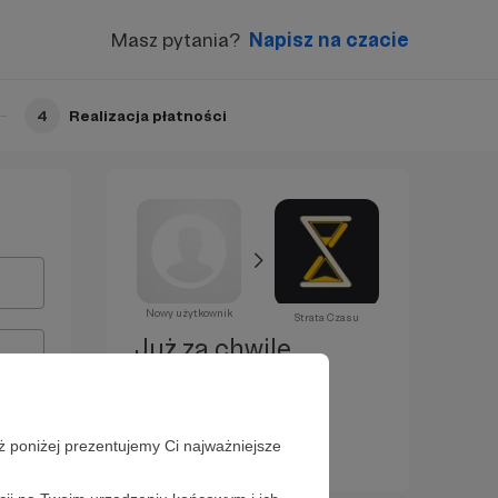
Masz pytania?
Napisz na czacie
4
Realizacja płatności
Nowy użytkownik
Strata Czasu
Już za chwilę
zostaniesz
Patronem!
ż poniżej prezentujemy Ci najważniejsze