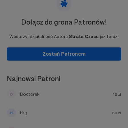
Dołącz do grona Patronów!
Wesprzyj działalność Autora
Strata Czasu
już teraz!
Zostań Patronem
Najnowsi Patroni
Doctorek
12 zł
hkg
50 zł