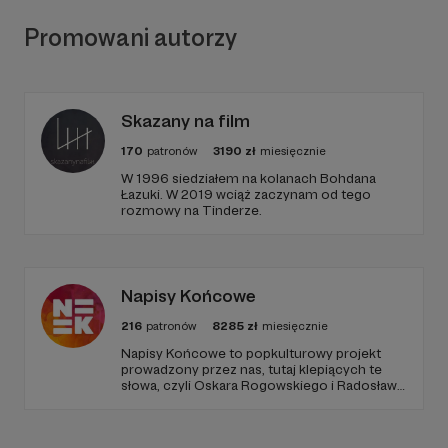
Promowani autorzy
Skazany na film
170
patronów
3190
zł
miesięcznie
W 1996 siedziałem na kolanach Bohdana
Łazuki. W 2019 wciąż zaczynam od tego
rozmowy na Tinderze.
Napisy Końcowe
216
patronów
8285
zł
miesięcznie
Napisy Końcowe to popkulturowy projekt
prowadzony przez nas, tutaj klepiących te
słowa, czyli Oskara Rogowskiego i Radosława
Pisulę, na który składają się kanał Youtube
oraz podcastowe wersje materiałów na
rożnych platformach.