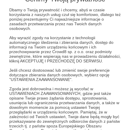
nieprzerwanie od 2016 roku.
Dbamy o Twoją prywatność i chcemy, abyś w czasie
- Ma jedną z najaktywniejszych społeczności.
korzystania z naszych usług czuł się komfortowo, dlatego też
Ponad pół miliona wiadomości miesięcznie.
poniżej prezentujemy Ci najważniejsze informacje o
zasadach przetwarzania przez nas Twoich danych
- Angażuje ponad 60 osób dbających o jakość. To
osobowych.
Rozwiń opis
nasi moderatorzy, opiekunowie czy organizatorzy.
Aby wyrazić zgody na korzystanie z technologii
automatycznego śledzenia i zbierania danych, dostęp do
- Buduje przyjazną atmosferę dla każdego
informacji na Twoim urządzeniu końcowym i ich
niezależnie od płci, orientacji, narodowości czy
przechowywanie przez Crowd8 sp. z o.o. oraz podmioty
zewnętrzne, które wspierają nas w prowadzeniu działalności,
wyglądu.
Słuchaj w Patronite Audio!
kliknij AKCEPTUJĘ I PRZECHODZĘ DO SERWISU.
- Organizuje każdego roku zbiórki charytatywne.
Jeśli chcesz dostosować lub zmienić swoje preferencje
Zebraliśmy łącznie ponad 20 tysięcy złotych.
Słuchaj
Strata Czasu
w aplikacji Patronite Audio.
dotyczące zbierania danych osobowych, wybierz opcję
Pobierz aplikację na swój telefon lub słuchaj w
"USTAWIENIA ZAAWANSOWANE".
- Wychodzi poza Discorda. Każdego roku
przeglądarce.
Zgoda jest dobrowolna i możesz ją wycofać w
spotykamy się 8-10 razy w kilku miastach w
USTAWIENIACH ZAAWANSOWANYCH, gdzie jest także
Polsce.
opisane Twoje prawo żądania dostępu, sprostowania,
usunięcia lub ograniczenia przetwarzania danych, a także w
dowolnym momencie za pomocą ustawień Twojej
przeglądarki w urządzeniu końcowym. Pamiętaj, że w
zależności od Twoich ustawień, Twoje dane będą mogły być
przekazywane do zewnętrznych odbiorców danych z państw
Słuchaj
trzecich tj. z państw spoza Europejskiego Obszaru