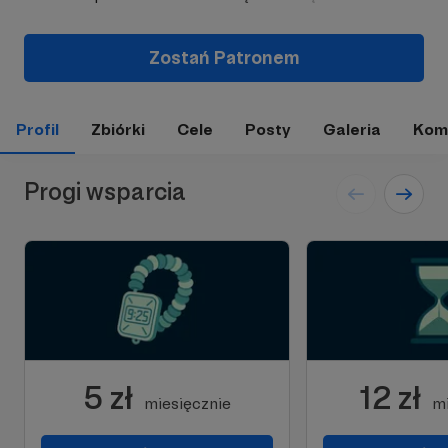
Zostań Patronem
Profil
Zbiórki
Cele
Posty
Galeria
Kom
Progi wsparcia
5 zł
12 zł
miesięcznie
mi