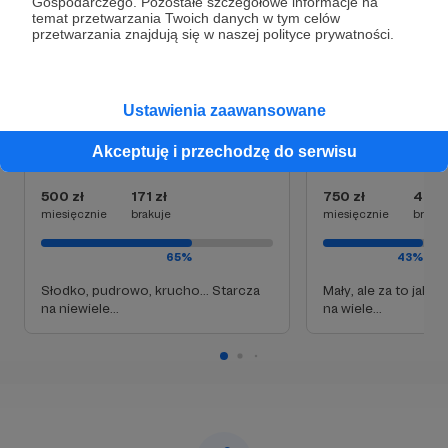
Gospodarczego. Pozostałe szczegółowe informacje na
temat przetwarzania Twoich danych w tym celów
przetwarzania znajdują się w naszej polityce prywatności.
Cele
Ustawienia zaawansowane
Akceptuję i przechodzę do serwisu
Cukierkowy zegarek
Klepsydra
500 zł
171 zł
750 zł
421 z
miesięcznie
brakuje
miesięcznie
brakuj
65%
43%
Słodko, pudrowo, krucho... Starcza
Mały, ale za to jaki 
na niewiele...
na wiele...