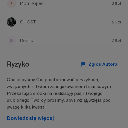
Piotr Kopeć
25 zł
GHOST
25 zł
Devilso
25 zł
Ryzyko
Zgłoś Autora
Chcielibyśmy Cię poinformować o ryzykach,
związanych z Twoim zaangażowaniem finansowym.
Przekazując środki na realizację pasji Twojego
ulubionego Twórcy prosimy, abyś wziął/wzięła pod
uwagę kilka kwestii.
Dowiedz się więcej