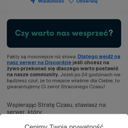
Wiadomość
Obserwuj
Fakty są mocniejsze niż słowa.
Dlatego wejdź na
nasz serwer na Discordzie
jeśli chcesz na
żywo przekonać się dlaczego warto postawić
na nasze community.
Jeżeli po 24 godzinach nie
będziesz czuł, że to miejsce właśnie dla Ciebie, to
gwarantujemy Ci zwrot Straconego Czasu!
Wspierając Stratę Czasu, stawiasz na
serwer, który:
- Jest jednym z najstarszych w Polsce. Działamy
Cenimy Twoją prywatność