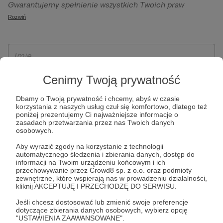
Gwarantujemy spełnienie wszystkich Twoich praw
szczególności w celu wykonania umowy zawartej z Tobą, w
wynikających z ogólnego rozporządzenia o ochronie
Rozwiń
tym do umożliwienia świadczenia usługi drogą
danych, tj. prawo dostępu, sprostowania oraz usunięcia
elektroniczną oraz pełnego korzystania z platformy
Twoich danych, ograniczenia ich przetwarzania, prawo do
Patronite.pl, w tym możliwości dokonywania oraz
ich przenoszenia, niepodlegania zautomatyzowanemu
otrzymywania wsparcia na naszej platformie oraz
podejmowaniu decyzji, w tym profilowaniu, a także prawo
dokonywania płatności.
wyrażenia sprzeciwu wobec przetwarzania Twoich danych
Cenimy Twoją prywatność
osobowych. Rejestracja dla osób niepełnoletnich możliwa
Dbamy o Twoją prywatność i chcemy, abyś w czasie
jest po przekazaniu podpisanego formularza "Zgodna na
korzystania z naszych usług czuł się komfortowo, dlatego też
założenie konta przez osobę niepełnoletnią", formularz
poniżej prezentujemy Ci najważniejsze informacje o
zasadach przetwarzania przez nas Twoich danych
dostępny jest na stronie regulaminu Patronite.pl.
osobowych.
Aby wyrazić zgody na korzystanie z technologii
automatycznego śledzenia i zbierania danych, dostęp do
informacji na Twoim urządzeniu końcowym i ich
przechowywanie przez Crowd8 sp. z o.o. oraz podmioty
zewnętrzne, które wspierają nas w prowadzeniu działalności,
kliknij AKCEPTUJĘ I PRZECHODZĘ DO SERWISU.
Jeśli chcesz dostosować lub zmienić swoje preferencje
dotyczące zbierania danych osobowych, wybierz opcję
* Zapoznałem się i akceptuję
Regulamin
serwisu oraz
Politykę
"USTAWIENIA ZAAWANSOWANE".