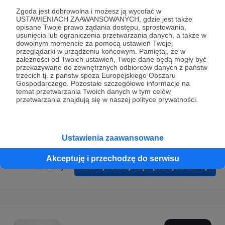
Prywatności
.
Zgoda jest dobrowolna i możesz ją wycofać w
USTAWIENIACH ZAAWANSOWANYCH, gdzie jest także
* Wyrażam zgodę na przetwarzanie moich danych
opisane Twoje prawo żądania dostępu, sprostowania,
osobowych podanych w formularzu rejestracyjnym w celu
usunięcia lub ograniczenia przetwarzania danych, a także w
dowolnym momencie za pomocą ustawień Twojej
prawidłowego świadczenia usług serwisu Patronite.
przeglądarki w urządzeniu końcowym. Pamiętaj, że w
zależności od Twoich ustawień, Twoje dane będą mogły być
Wyrażam zgodę na otrzymywanie drogą elektroniczną
przekazywane do zewnętrznych odbiorców danych z państw
trzecich tj. z państw spoza Europejskiego Obszaru
informacji handlowych - newslettera. Opcja ta może zostać
Gospodarczego. Pozostałe szczegółowe informacje na
zmieniona w ustawieniach konta.
temat przetwarzania Twoich danych w tym celów
przetwarzania znajdują się w naszej polityce prywatności.
Ustawienia zaawansowane
Akceptuję i przechodzę do serwisu
Cofnij
Zarejestruj się i przejdź dalej