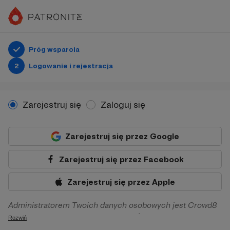
Próg wsparcia
2
Logowanie i rejestracja
Zarejestruj się
Zaloguj się
Zarejestruj się przez Google
Zarejestruj się przez Facebook
Zarejestruj się przez Apple
Administratorem Twoich danych osobowych jest Crowd8
sp. z o.o. z siedziba w Warszawie, ul. Żwirki i Wigury 16, 02-
Rozwiń
092 Warszawa. Twoje dane osobowe będą przetwarzane w