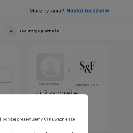
Masz pytania?
Napisz na czacie
4
Realizacja płatności
Nowy użytkownik
Strategy&Future
Już za chwilę
zostaniesz
Patronem!
ż poniżej prezentujemy Ci najważniejsze