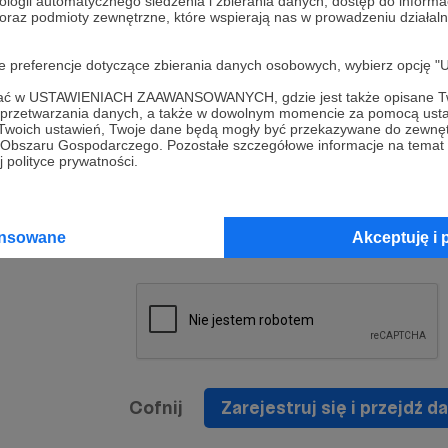
ologii automatycznego śledzenia i zbierania danych, dostęp do inform
a umowy
nie
 oraz podmioty zewnętrzne, które wspierają nas w prowadzeniu dział
nia
nięcia
nia z
* Zapoznałem się i akceptuję
Regulamin
serwisu oraz
prawo
oje preferencje dotyczące zbierania danych osobowych, wybierz op
wania
Politykę Prywatności
.
zowanemu
ofać w USTAWIENIACH ZAAWANSOWANYCH, gdzie jest także opisane Tw
 oraz
że prawo
a przetwarzania danych, a także w dowolnym momencie za pomocą usta
* Wyrażam zgodę na przetwarzanie moich danych
 Twoich ustawień, Twoje dane będą mogły być przekazywane do zewnę
h
osobowych podanych w formularzu rejestracyjnym w
go Obszaru Gospodarczego. Pozostałe szczegółowe informacje na temat
 polityce prywatności.
prawidłowego świadczenia usług serwisu Patronite.
Wyrażam zgodę na otrzymywanie drogą elektronicz
nta
informacji handlowych - newslettera. Opcja ta może
jest na
ansowane
Akceptuję i 
zmieniona w ustawieniach konta.
Cofnij
Zarejestruj się i przejdź da