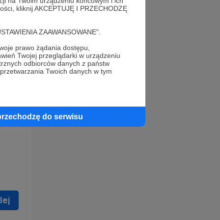
acji na Twoim urządzeniu końcowym i ich
alności, kliknij AKCEPTUJĘ I PRZECHODZĘ
cję "USTAWIENIA ZAAWANSOWANE".
oje prawo żądania dostępu,
wień Twojej przeglądarki w urządzeniu
trznych odbiorców danych z państw
 celu
 przetwarzania Twoich danych w tym
ną
 zostać
przechodzę do serwisu
lej