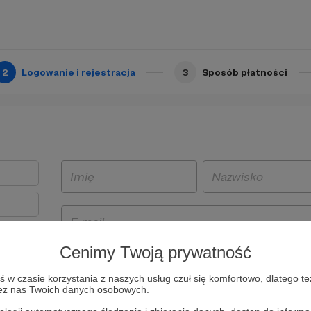
2
Logowanie i rejestracja
3
Sposób płatności
Cenimy Twoją prywatność
t
w czasie korzystania z naszych usług czuł się komfortowo, dlatego te
i i
zez nas Twoich danych osobowych.
owe będą
aw