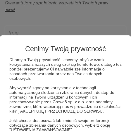
Gwarantujemy spełnienie wszystkich Twoich praw
szczególności w celu wykonania umowy zawartej z Tobą, w
wynikających z ogólnego rozporządzenia o ochronie
Rozwiń
tym do umożliwienia świadczenia usługi drogą
danych, tj. prawo dostępu, sprostowania oraz usunięcia
elektroniczną oraz pełnego korzystania z platformy
Twoich danych, ograniczenia ich przetwarzania, prawo do
Patronite.pl, w tym możliwości dokonywania oraz
ich przenoszenia, niepodlegania zautomatyzowanemu
otrzymywania wsparcia na naszej platformie oraz
podejmowaniu decyzji, w tym profilowaniu, a także prawo
dokonywania płatności.
wyrażenia sprzeciwu wobec przetwarzania Twoich danych
Cenimy Twoją prywatność
osobowych. Rejestracja dla osób niepełnoletnich możliwa
jest po przekazaniu podpisanego formularza "Zgodna na
Dbamy o Twoją prywatność i chcemy, abyś w czasie
korzystania z naszych usług czuł się komfortowo, dlatego też
założenie konta przez osobę niepełnoletnią", formularz
poniżej prezentujemy Ci najważniejsze informacje o
dostępny jest na stronie regulaminu Patronite.pl.
zasadach przetwarzania przez nas Twoich danych
osobowych.
Aby wyrazić zgody na korzystanie z technologii
automatycznego śledzenia i zbierania danych, dostęp do
informacji na Twoim urządzeniu końcowym i ich
przechowywanie przez Crowd8 sp. z o.o. oraz podmioty
zewnętrzne, które wspierają nas w prowadzeniu działalności,
kliknij AKCEPTUJĘ I PRZECHODZĘ DO SERWISU.
Jeśli chcesz dostosować lub zmienić swoje preferencje
* Zapoznałem się i akceptuję
Regulamin
serwisu oraz
Politykę
dotyczące zbierania danych osobowych, wybierz opcję
"USTAWIENIA ZAAWANSOWANE".