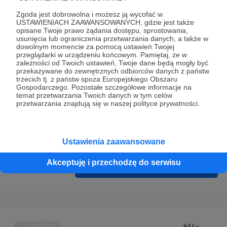
Prywatności
.
Zgoda jest dobrowolna i możesz ją wycofać w
* Wyrażam zgodę na przetwarzanie moich danych
USTAWIENIACH ZAAWANSOWANYCH, gdzie jest także
opisane Twoje prawo żądania dostępu, sprostowania,
osobowych podanych w formularzu rejestracyjnym w celu
usunięcia lub ograniczenia przetwarzania danych, a także w
prawidłowego świadczenia usług serwisu Patronite.
dowolnym momencie za pomocą ustawień Twojej
przeglądarki w urządzeniu końcowym. Pamiętaj, że w
zależności od Twoich ustawień, Twoje dane będą mogły być
Wyrażam zgodę na otrzymywanie drogą elektroniczną
przekazywane do zewnętrznych odbiorców danych z państw
informacji handlowych - newslettera. Opcja ta może zostać
trzecich tj. z państw spoza Europejskiego Obszaru
Gospodarczego. Pozostałe szczegółowe informacje na
zmieniona w ustawieniach konta.
temat przetwarzania Twoich danych w tym celów
przetwarzania znajdują się w naszej polityce prywatności.
Ustawienia zaawansowane
Akceptuję i przechodzę do serwisu
Cofnij
Zarejestruj się i przejdź dalej