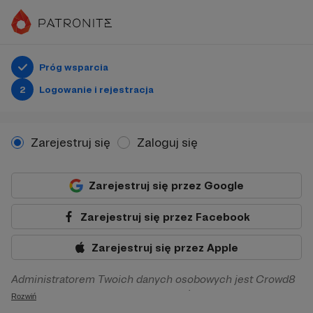
Próg wsparcia
2
Logowanie i rejestracja
Zarejestruj się
Zaloguj się
Zarejestruj się przez Google
Zarejestruj się przez Facebook
Zarejestruj się przez Apple
Administratorem Twoich danych osobowych jest Crowd8
sp. z o.o. z siedziba w Warszawie, ul. Żwirki i Wigury 16, 02-
Rozwiń
092 Warszawa. Twoje dane osobowe będą przetwarzane w