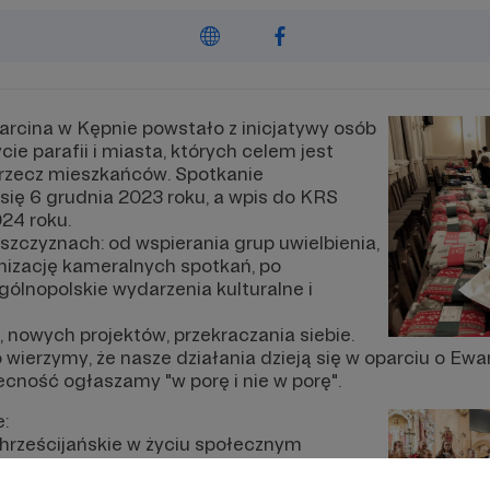
arcina w Kępnie powstało z inicjatywy osób
e parafii i miasta, których celem jest
 rzecz mieszkańców. Spotkanie
 się 6 grudnia 2023 roku, a wpis do KRS
24 roku.
szczyznach: od wspierania grup uwielbienia,
nizację kameralnych spotkań, po
ogólnopolskie wydarzenia kulturalne i
 nowych projektów, przekraczania siebie.
wierzymy, że nasze działania dzieją się w oparciu o Ew
ecność ogłaszamy "w porę i nie w porę".
:
hrześcijańskie w życiu społecznym
elu płaszczyznach i na wiele sposobów
najomość Pisma Świętego