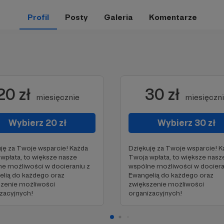
Profil
Posty
Galeria
Komentarze
20 zł
30 zł
miesięcznie
miesięczn
Wybierz 20 zł
Wybierz 30 zł
ję za Twoje wsparcie! Każda
Dziękuję za Twoje wsparcie! K
wpłata, to większe nasze
Twoja wpłata, to większe nasz
e możliwości w docieraniu z
wspólne możliwości w dociera
lią do każdego oraz
Ewangelią do każdego oraz
szenie możliwości
zwiększenie możliwości
zacyjnych!
organizacyjnych!