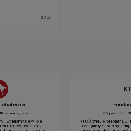
n
20 zł
rbohaterów
Fundac
30
zł
miesięcznie
30
patronów
1
w - wcielamy się w role
KTOŚ oferuje bezpłatną O
iejscu powinna być zewnętrzna treść
jek i filmów, spełniamy
Pomagamy odpocząć i złap
ulubionej postaci, poprzez
rodzicom/opiekunom osób, 