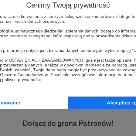
Cenimy Twoją prywatność
pojawia się taka potrzeba
, jako jedną z form modlitwy
w czasie korzystania z naszych usług czuł się komfortowo, dlatego te
zez nas Twoich danych osobowych.
ologii automatycznego śledzenia i zbierania danych, dostęp do inform
 oraz podmioty zewnętrzne, które wspierają nas w prowadzeniu dział
oje preferencje dotyczące zbierania danych osobowych, wybierz op
ofać w USTAWIENIACH ZAAWANSOWANYCH, gdzie jest także opisane Tw
a przetwarzania danych, a także w dowolnym momencie za pomocą usta
 Twoich ustawień, Twoje dane będą mogły być przekazywane do zewnę
go Obszaru Gospodarczego. Pozostałe szczegółowe informacje na temat
 polityce prywatności.
ansowane
Akceptuję i 
Dołącz do grona Patronów!