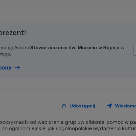
prezent!
rypcję Autora
Stowarzyszenie św. Marcina w Kępnie
w
wego.
upony
Udostępnij
Wiadom
szczyznach: od wspierania grup uwielbienia, pomoc w par
o ogólnomiejskie, jak i ogólnopolskie wydarzenia kultural