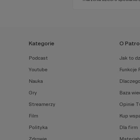
Aby
odwiedziny w szpitalach, hosp
chorych dzieci w ich domach.
uśmiechu.
Kategorie
O Patro
Podcast
Jak to dz
Youtube
Funkcje 
Nauka
Dlaczego
Gry
Baza wie
Streamerzy
Opinie 
Film
Kup wspa
Polityka
Dla firm
Zdrowie
Materiał