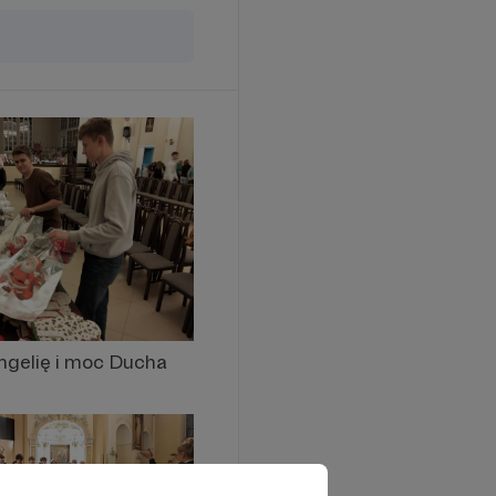
angelię i moc Ducha