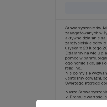
Stowarzyszenie św. M
zaangażowanych w życi
aktywne działanie na
założycielskie odbyło
uzyskało 28 lutego 20
Działamy na wielu pła
pomoc w parafii, orga
ogólnomiejskie, jak i 
religijne..
Nie boimy się wyzwań,
Jesteśmy odważni, bo 
Świętego, którego ob
Nasze Stowarzyszenie
✓ Promuje wartości c
✓ Ewangelizuje na wi
✓ Upowszechniania z