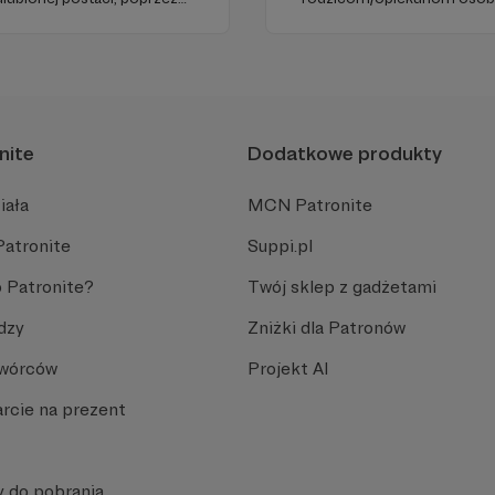
 zobaczyć treść musisz zmienić ustawienia
icjach, oraz terminalnie
chorobę czy niepełnosprawn
polityki prywatności
 Naszą misją jest niesienie
funkcjonować samodzielnie
nite
Dodatkowe produkty
iała
MCN Patronite
Patronite
Suppi.pl
 Patronite?
Twój sklep z gadżetami
dzy
Zniżki dla Patronów
Twórców
Projekt AI
rcie na prezent
y do pobrania