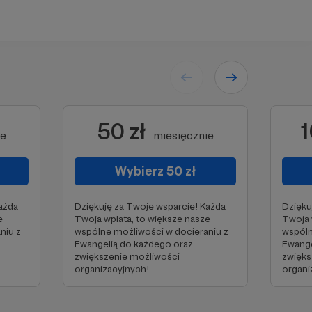
50 zł
1
ie
miesięcznie
Wybierz 50 zł
ażda
Dziękuję za Twoje wsparcie! Każda
Dzięku
e
Twoja wpłata, to większe nasze
Twoja 
niu z
wspólne możliwości w docieraniu z
wspóln
Ewangelią do każdego oraz
Ewange
zwiększenie możliwości
zwięks
organizacyjnych!
organi