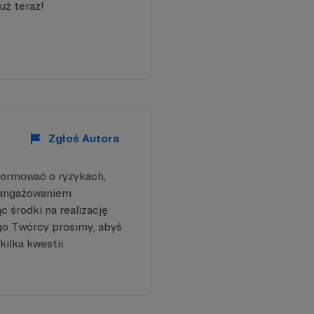
uż teraz!
Zgłoś Autora
formować o ryzykach,
aangażowaniem
 środki na realizację
go Twórcy prosimy, abyś
kilka kwestii.