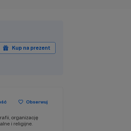
Kup na prezent
ość
Obserwuj
afii, organizację
ne i religijne.