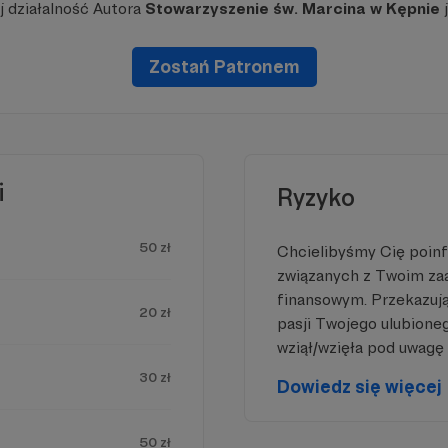
 działalność Autora
Stowarzyszenie św. Marcina w Kępnie
j
Zostań Patronem
i
Ryzyko
50 zł
Chcielibyśmy Cię poin
związanych z Twoim z
finansowym. Przekazując
20 zł
pasji Twojego ulubione
wziął/wzięła pod uwagę 
30 zł
Dowiedz się więcej
50 zł