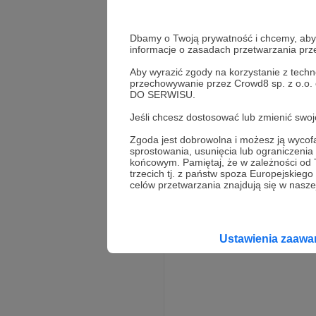
✓ Pomaga tam, gdzie 
✓ Wspiera uwielbienie
Dbamy o Twoją prywatność i chcemy, abyś 
informacje o zasadach przetwarzania pr
Aby wyrazić zgody na korzystanie z techn
przechowywanie przez Crowd8 sp. z o.o.
DO SERWISU.
Rozwiń opis
Jeśli chcesz dostosować lub zmienić sw
Zgoda jest dobrowolna i możesz ją wyc
sprostowania, usunięcia lub ograniczeni
końcowym. Pamiętaj, że w zależności od
trzecich tj. z państw spoza Europejskie
celów przetwarzania znajdują się w naszej
Ustawienia zaaw