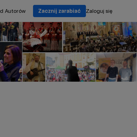
od Autorów
Zacznij zarabiać
Zaloguj się