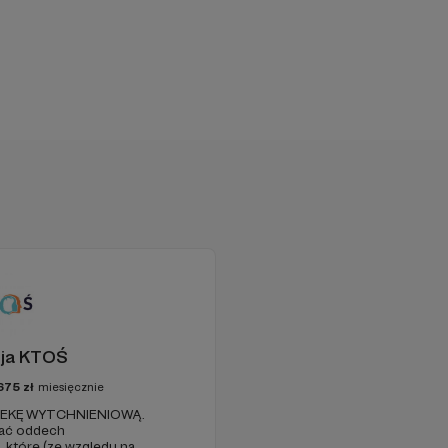
ja KTOŚ
675
zł
miesięcznie
PIEKĘ WYTCHNIENIOWĄ.
ać oddech
które (ze względu na