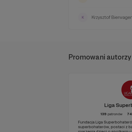
Krzysztof Bierwage
Promowani autorzy
Liga Supe
139
patronów
74
Fundacja Liga Superbohateró
W tym m
superbohaterów, postaci z ba
marzenia dzieci o spotkaniu 