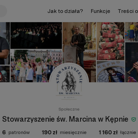
Jak to działa?
Funkcje
Treści 
Społeczne
Stowarzyszenie św. Marcina w Kępnie
6
190
zł
1 160
zł
patronów
miesięcznie
łącznie