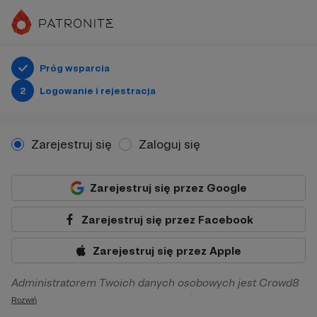
Próg wsparcia
2
Logowanie i rejestracja
Zarejestruj się
Zaloguj się
Zarejestruj się przez Google
Zarejestruj się przez Facebook
Zarejestruj się przez Apple
Administratorem Twoich danych osobowych jest Crowd8
sp. z o.o. z siedziba w Warszawie, ul. Żwirki i Wigury 16, 02-
Rozwiń
092 Warszawa. Twoje dane osobowe będą przetwarzane w