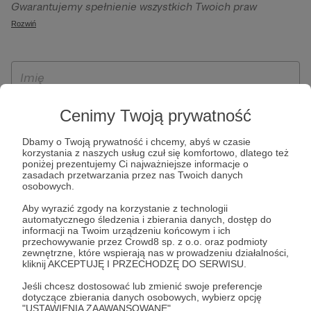
Gwarantujemy spełnienie wszystkich Twoich praw
szczególności w celu wykonania umowy zawartej z Tobą, w
wynikających z ogólnego rozporządzenia o ochronie
Rozwiń
tym do umożliwienia świadczenia usługi drogą
danych, tj. prawo dostępu, sprostowania oraz usunięcia
elektroniczną oraz pełnego korzystania z platformy
Twoich danych, ograniczenia ich przetwarzania, prawo do
Patronite.pl, w tym możliwości dokonywania oraz
ich przenoszenia, niepodlegania zautomatyzowanemu
otrzymywania wsparcia na naszej platformie oraz
podejmowaniu decyzji, w tym profilowaniu, a także prawo
dokonywania płatności.
wyrażenia sprzeciwu wobec przetwarzania Twoich danych
Cenimy Twoją prywatność
osobowych. Rejestracja dla osób niepełnoletnich możliwa
jest po przekazaniu podpisanego formularza "Zgodna na
Dbamy o Twoją prywatność i chcemy, abyś w czasie
korzystania z naszych usług czuł się komfortowo, dlatego też
założenie konta przez osobę niepełnoletnią", formularz
poniżej prezentujemy Ci najważniejsze informacje o
dostępny jest na stronie regulaminu Patronite.pl.
zasadach przetwarzania przez nas Twoich danych
osobowych.
Aby wyrazić zgody na korzystanie z technologii
automatycznego śledzenia i zbierania danych, dostęp do
informacji na Twoim urządzeniu końcowym i ich
przechowywanie przez Crowd8 sp. z o.o. oraz podmioty
zewnętrzne, które wspierają nas w prowadzeniu działalności,
kliknij AKCEPTUJĘ I PRZECHODZĘ DO SERWISU.
Jeśli chcesz dostosować lub zmienić swoje preferencje
* Zapoznałem się i akceptuję
Regulamin
serwisu oraz
Politykę
dotyczące zbierania danych osobowych, wybierz opcję
"USTAWIENIA ZAAWANSOWANE".