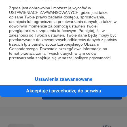
Prywatności
.
Zgoda jest dobrowolna i możesz ją wycofać w
* Wyrażam zgodę na przetwarzanie moich danych
USTAWIENIACH ZAAWANSOWANYCH, gdzie jest także
opisane Twoje prawo żądania dostępu, sprostowania,
osobowych podanych w formularzu rejestracyjnym w celu
usunięcia lub ograniczenia przetwarzania danych, a także w
prawidłowego świadczenia usług serwisu Patronite.
dowolnym momencie za pomocą ustawień Twojej
przeglądarki w urządzeniu końcowym. Pamiętaj, że w
zależności od Twoich ustawień, Twoje dane będą mogły być
Wyrażam zgodę na otrzymywanie drogą elektroniczną
przekazywane do zewnętrznych odbiorców danych z państw
informacji handlowych - newslettera. Opcja ta może zostać
trzecich tj. z państw spoza Europejskiego Obszaru
Gospodarczego. Pozostałe szczegółowe informacje na
zmieniona w ustawieniach konta.
temat przetwarzania Twoich danych w tym celów
przetwarzania znajdują się w naszej polityce prywatności.
Ustawienia zaawansowane
Akceptuję i przechodzę do serwisu
Cofnij
Zarejestruj się i przejdź dalej