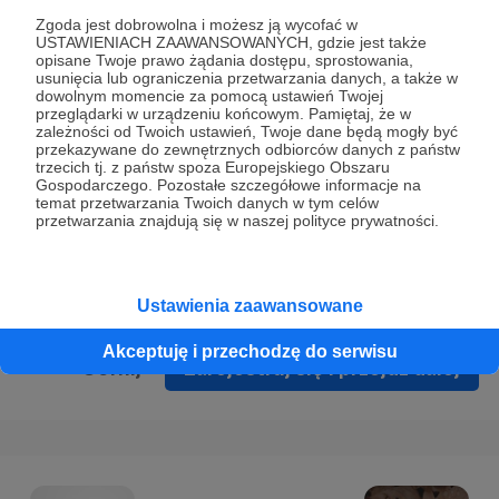
Prywatności
.
Zgoda jest dobrowolna i możesz ją wycofać w
USTAWIENIACH ZAAWANSOWANYCH, gdzie jest także
* Wyrażam zgodę na przetwarzanie moich danych
opisane Twoje prawo żądania dostępu, sprostowania,
osobowych podanych w formularzu rejestracyjnym w celu
usunięcia lub ograniczenia przetwarzania danych, a także w
dowolnym momencie za pomocą ustawień Twojej
prawidłowego świadczenia usług serwisu Patronite.
przeglądarki w urządzeniu końcowym. Pamiętaj, że w
zależności od Twoich ustawień, Twoje dane będą mogły być
Wyrażam zgodę na otrzymywanie drogą elektroniczną
przekazywane do zewnętrznych odbiorców danych z państw
trzecich tj. z państw spoza Europejskiego Obszaru
informacji handlowych - newslettera. Opcja ta może zostać
Gospodarczego. Pozostałe szczegółowe informacje na
zmieniona w ustawieniach konta.
temat przetwarzania Twoich danych w tym celów
przetwarzania znajdują się w naszej polityce prywatności.
Ustawienia zaawansowane
Akceptuję i przechodzę do serwisu
Cofnij
Zarejestruj się i przejdź dalej