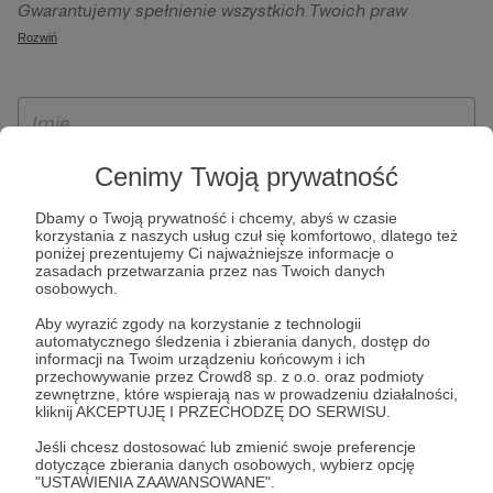
Gwarantujemy spełnienie wszystkich Twoich praw
szczególności w celu wykonania umowy zawartej z Tobą, w
wynikających z ogólnego rozporządzenia o ochronie
Rozwiń
tym do umożliwienia świadczenia usługi drogą
danych, tj. prawo dostępu, sprostowania oraz usunięcia
elektroniczną oraz pełnego korzystania z platformy
Twoich danych, ograniczenia ich przetwarzania, prawo do
Patronite.pl, w tym możliwości dokonywania oraz
ich przenoszenia, niepodlegania zautomatyzowanemu
otrzymywania wsparcia na naszej platformie oraz
podejmowaniu decyzji, w tym profilowaniu, a także prawo
dokonywania płatności.
wyrażenia sprzeciwu wobec przetwarzania Twoich danych
Cenimy Twoją prywatność
osobowych. Rejestracja dla osób niepełnoletnich możliwa
Dbamy o Twoją prywatność i chcemy, abyś w czasie
jest po przekazaniu podpisanego formularza "Zgodna na
korzystania z naszych usług czuł się komfortowo, dlatego też
założenie konta przez osobę niepełnoletnią", formularz
poniżej prezentujemy Ci najważniejsze informacje o
zasadach przetwarzania przez nas Twoich danych
dostępny jest na stronie regulaminu Patronite.pl.
osobowych.
Aby wyrazić zgody na korzystanie z technologii
automatycznego śledzenia i zbierania danych, dostęp do
informacji na Twoim urządzeniu końcowym i ich
przechowywanie przez Crowd8 sp. z o.o. oraz podmioty
zewnętrzne, które wspierają nas w prowadzeniu działalności,
kliknij AKCEPTUJĘ I PRZECHODZĘ DO SERWISU.
Jeśli chcesz dostosować lub zmienić swoje preferencje
dotyczące zbierania danych osobowych, wybierz opcję
* Zapoznałem się i akceptuję
Regulamin
serwisu oraz
Politykę
"USTAWIENIA ZAAWANSOWANE".