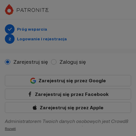
Próg wsparcia
2
Logowanie i rejestracja
Zarejestruj się
Zaloguj się
Zarejestruj się przez Google
Zarejestruj się przez Facebook
Zarejestruj się przez Apple
Administratorem Twoich danych osobowych jest Crowd8
sp. z o.o. z siedziba w Warszawie, ul. Żwirki i Wigury 16, 02-
Rozwiń
092 Warszawa. Twoje dane osobowe będą przetwarzane w