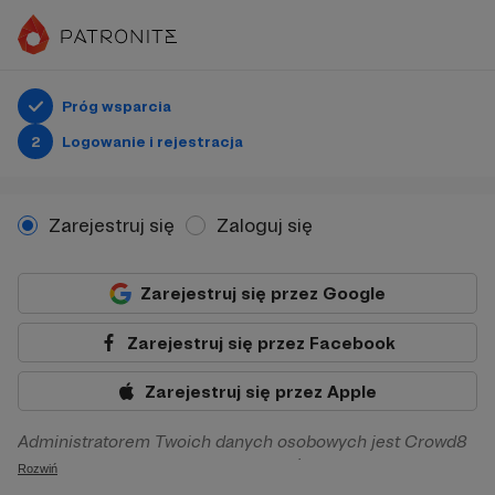
Próg wsparcia
2
Logowanie i rejestracja
Zarejestruj się
Zaloguj się
Zarejestruj się przez Google
Zarejestruj się przez Facebook
Zarejestruj się przez Apple
Administratorem Twoich danych osobowych jest Crowd8
sp. z o.o. z siedziba w Warszawie, ul. Żwirki i Wigury 16, 02-
Rozwiń
092 Warszawa. Twoje dane osobowe będą przetwarzane w