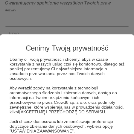
Gwarantujemy spełnienie wszystkich Twoich praw
szczególności w celu wykonania umowy zawartej z Tobą, w
wynikających z ogólnego rozporządzenia o ochronie
Rozwiń
tym do umożliwienia świadczenia usługi drogą
danych, tj. prawo dostępu, sprostowania oraz usunięcia
elektroniczną oraz pełnego korzystania z platformy
Twoich danych, ograniczenia ich przetwarzania, prawo do
Patronite.pl, w tym możliwości dokonywania oraz
ich przenoszenia, niepodlegania zautomatyzowanemu
otrzymywania wsparcia na naszej platformie oraz
podejmowaniu decyzji, w tym profilowaniu, a także prawo
dokonywania płatności.
wyrażenia sprzeciwu wobec przetwarzania Twoich danych
Cenimy Twoją prywatność
osobowych. Rejestracja dla osób niepełnoletnich możliwa
Dbamy o Twoją prywatność i chcemy, abyś w czasie
jest po przekazaniu podpisanego formularza "Zgodna na
korzystania z naszych usług czuł się komfortowo, dlatego też
założenie konta przez osobę niepełnoletnią", formularz
poniżej prezentujemy Ci najważniejsze informacje o
zasadach przetwarzania przez nas Twoich danych
dostępny jest na stronie regulaminu Patronite.pl.
osobowych.
Aby wyrazić zgody na korzystanie z technologii
automatycznego śledzenia i zbierania danych, dostęp do
informacji na Twoim urządzeniu końcowym i ich
przechowywanie przez Crowd8 sp. z o.o. oraz podmioty
zewnętrzne, które wspierają nas w prowadzeniu działalności,
kliknij AKCEPTUJĘ I PRZECHODZĘ DO SERWISU.
Jeśli chcesz dostosować lub zmienić swoje preferencje
dotyczące zbierania danych osobowych, wybierz opcję
* Zapoznałem się i akceptuję
Regulamin
serwisu oraz
Politykę
"USTAWIENIA ZAAWANSOWANE".