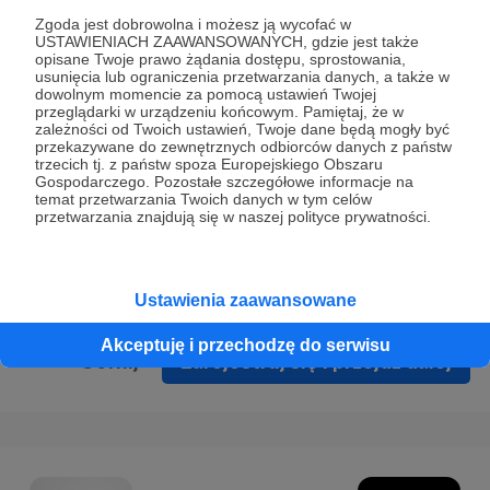
Prywatności
.
Zgoda jest dobrowolna i możesz ją wycofać w
USTAWIENIACH ZAAWANSOWANYCH, gdzie jest także
* Wyrażam zgodę na przetwarzanie moich danych
opisane Twoje prawo żądania dostępu, sprostowania,
osobowych podanych w formularzu rejestracyjnym w celu
usunięcia lub ograniczenia przetwarzania danych, a także w
dowolnym momencie za pomocą ustawień Twojej
prawidłowego świadczenia usług serwisu Patronite.
przeglądarki w urządzeniu końcowym. Pamiętaj, że w
zależności od Twoich ustawień, Twoje dane będą mogły być
Wyrażam zgodę na otrzymywanie drogą elektroniczną
przekazywane do zewnętrznych odbiorców danych z państw
trzecich tj. z państw spoza Europejskiego Obszaru
informacji handlowych - newslettera. Opcja ta może zostać
Gospodarczego. Pozostałe szczegółowe informacje na
zmieniona w ustawieniach konta.
temat przetwarzania Twoich danych w tym celów
przetwarzania znajdują się w naszej polityce prywatności.
Ustawienia zaawansowane
Akceptuję i przechodzę do serwisu
Cofnij
Zarejestruj się i przejdź dalej