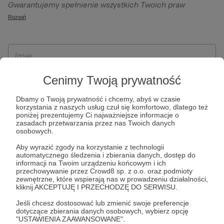
Gwarantujemy spełnienie wszystkich Twoich praw
szczególności w celu wykonania umowy zawartej z Tobą, w
wynikających z ogólnego rozporządzenia o ochronie
Rozwiń
tym do umożliwienia świadczenia usługi drogą
danych, tj. prawo dostępu, sprostowania oraz usunięcia
elektroniczną oraz pełnego korzystania z platformy
Twoich danych, ograniczenia ich przetwarzania, prawo do
Patronite.pl, w tym możliwości dokonywania oraz
ich przenoszenia, niepodlegania zautomatyzowanemu
otrzymywania wsparcia na naszej platformie oraz
podejmowaniu decyzji, w tym profilowaniu, a także prawo
dokonywania płatności.
wyrażenia sprzeciwu wobec przetwarzania Twoich danych
Cenimy Twoją prywatność
osobowych. Rejestracja dla osób niepełnoletnich możliwa
Dbamy o Twoją prywatność i chcemy, abyś w czasie
jest po przekazaniu podpisanego formularza "Zgodna na
korzystania z naszych usług czuł się komfortowo, dlatego też
założenie konta przez osobę niepełnoletnią", formularz
poniżej prezentujemy Ci najważniejsze informacje o
zasadach przetwarzania przez nas Twoich danych
dostępny jest na stronie regulaminu Patronite.pl.
osobowych.
Aby wyrazić zgody na korzystanie z technologii
automatycznego śledzenia i zbierania danych, dostęp do
informacji na Twoim urządzeniu końcowym i ich
przechowywanie przez Crowd8 sp. z o.o. oraz podmioty
zewnętrzne, które wspierają nas w prowadzeniu działalności,
kliknij AKCEPTUJĘ I PRZECHODZĘ DO SERWISU.
Jeśli chcesz dostosować lub zmienić swoje preferencje
dotyczące zbierania danych osobowych, wybierz opcję
* Zapoznałem się i akceptuję
Regulamin
serwisu oraz
Politykę
"USTAWIENIA ZAAWANSOWANE".