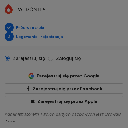
Próg wsparcia
2
Logowanie i rejestracja
Zarejestruj się
Zaloguj się
Zarejestruj się przez Google
Zarejestruj się przez Facebook
Zarejestruj się przez Apple
Administratorem Twoich danych osobowych jest Crowd8
sp. z o.o. z siedziba w Warszawie, ul. Żwirki i Wigury 16, 02-
Rozwiń
092 Warszawa. Twoje dane osobowe będą przetwarzane w