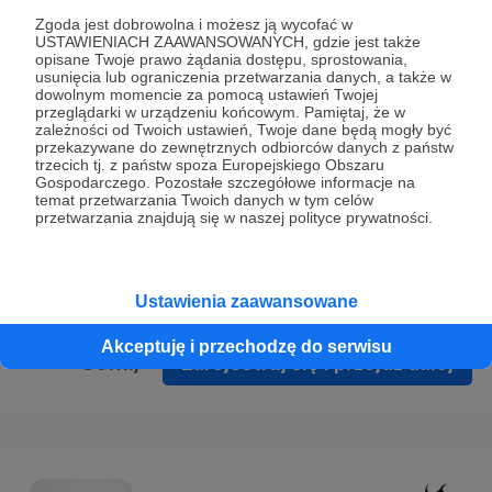
Prywatności
.
Zgoda jest dobrowolna i możesz ją wycofać w
USTAWIENIACH ZAAWANSOWANYCH, gdzie jest także
* Wyrażam zgodę na przetwarzanie moich danych
opisane Twoje prawo żądania dostępu, sprostowania,
osobowych podanych w formularzu rejestracyjnym w celu
usunięcia lub ograniczenia przetwarzania danych, a także w
dowolnym momencie za pomocą ustawień Twojej
prawidłowego świadczenia usług serwisu Patronite.
przeglądarki w urządzeniu końcowym. Pamiętaj, że w
zależności od Twoich ustawień, Twoje dane będą mogły być
Wyrażam zgodę na otrzymywanie drogą elektroniczną
przekazywane do zewnętrznych odbiorców danych z państw
trzecich tj. z państw spoza Europejskiego Obszaru
informacji handlowych - newslettera. Opcja ta może zostać
Gospodarczego. Pozostałe szczegółowe informacje na
zmieniona w ustawieniach konta.
temat przetwarzania Twoich danych w tym celów
przetwarzania znajdują się w naszej polityce prywatności.
Ustawienia zaawansowane
Akceptuję i przechodzę do serwisu
Cofnij
Zarejestruj się i przejdź dalej