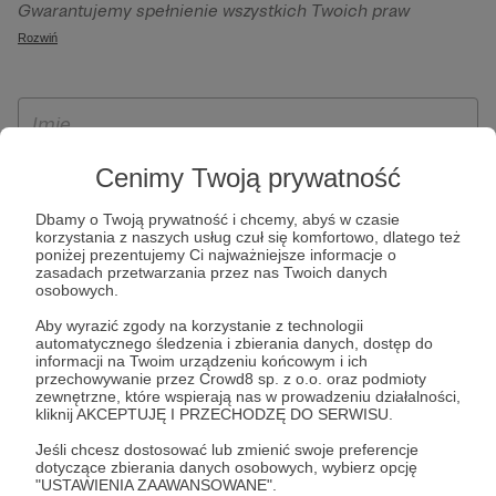
Gwarantujemy spełnienie wszystkich Twoich praw
szczególności w celu wykonania umowy zawartej z Tobą, w
wynikających z ogólnego rozporządzenia o ochronie
Rozwiń
tym do umożliwienia świadczenia usługi drogą
danych, tj. prawo dostępu, sprostowania oraz usunięcia
elektroniczną oraz pełnego korzystania z platformy
Twoich danych, ograniczenia ich przetwarzania, prawo do
Patronite.pl, w tym możliwości dokonywania oraz
ich przenoszenia, niepodlegania zautomatyzowanemu
otrzymywania wsparcia na naszej platformie oraz
podejmowaniu decyzji, w tym profilowaniu, a także prawo
dokonywania płatności.
wyrażenia sprzeciwu wobec przetwarzania Twoich danych
Cenimy Twoją prywatność
osobowych. Rejestracja dla osób niepełnoletnich możliwa
Dbamy o Twoją prywatność i chcemy, abyś w czasie
jest po przekazaniu podpisanego formularza "Zgodna na
korzystania z naszych usług czuł się komfortowo, dlatego też
założenie konta przez osobę niepełnoletnią", formularz
poniżej prezentujemy Ci najważniejsze informacje o
zasadach przetwarzania przez nas Twoich danych
dostępny jest na stronie regulaminu Patronite.pl.
osobowych.
Aby wyrazić zgody na korzystanie z technologii
automatycznego śledzenia i zbierania danych, dostęp do
informacji na Twoim urządzeniu końcowym i ich
przechowywanie przez Crowd8 sp. z o.o. oraz podmioty
zewnętrzne, które wspierają nas w prowadzeniu działalności,
kliknij AKCEPTUJĘ I PRZECHODZĘ DO SERWISU.
Jeśli chcesz dostosować lub zmienić swoje preferencje
dotyczące zbierania danych osobowych, wybierz opcję
* Zapoznałem się i akceptuję
Regulamin
serwisu oraz
Politykę
"USTAWIENIA ZAAWANSOWANE".