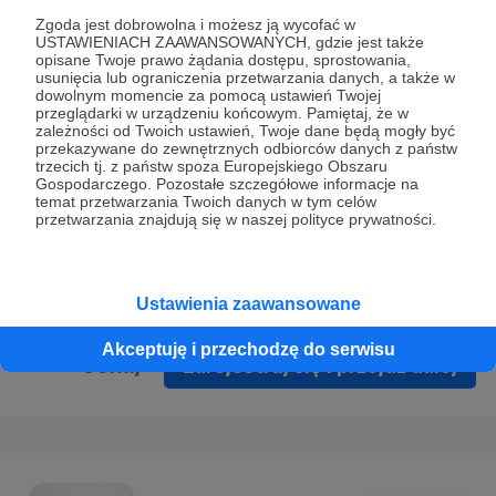
Prywatności
.
Zgoda jest dobrowolna i możesz ją wycofać w
USTAWIENIACH ZAAWANSOWANYCH, gdzie jest także
* Wyrażam zgodę na przetwarzanie moich danych
opisane Twoje prawo żądania dostępu, sprostowania,
osobowych podanych w formularzu rejestracyjnym w celu
usunięcia lub ograniczenia przetwarzania danych, a także w
dowolnym momencie za pomocą ustawień Twojej
prawidłowego świadczenia usług serwisu Patronite.
przeglądarki w urządzeniu końcowym. Pamiętaj, że w
zależności od Twoich ustawień, Twoje dane będą mogły być
Wyrażam zgodę na otrzymywanie drogą elektroniczną
przekazywane do zewnętrznych odbiorców danych z państw
trzecich tj. z państw spoza Europejskiego Obszaru
informacji handlowych - newslettera. Opcja ta może zostać
Gospodarczego. Pozostałe szczegółowe informacje na
zmieniona w ustawieniach konta.
temat przetwarzania Twoich danych w tym celów
przetwarzania znajdują się w naszej polityce prywatności.
Ustawienia zaawansowane
Akceptuję i przechodzę do serwisu
Cofnij
Zarejestruj się i przejdź dalej