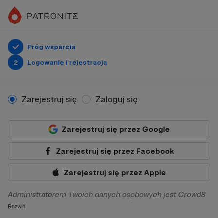
Próg wsparcia
2
Logowanie i rejestracja
Zarejestruj się
Zaloguj się
Zarejestruj się przez Google
Zarejestruj się przez Facebook
Zarejestruj się przez Apple
Administratorem Twoich danych osobowych jest Crowd8
sp. z o.o. z siedziba w Warszawie, ul. Żwirki i Wigury 16, 02-
Rozwiń
092 Warszawa. Twoje dane osobowe będą przetwarzane w