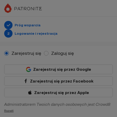
Próg wsparcia
2
Logowanie i rejestracja
Zarejestruj się
Zaloguj się
Zarejestruj się przez Google
Zarejestruj się przez Facebook
Zarejestruj się przez Apple
Administratorem Twoich danych osobowych jest Crowd8
sp. z o.o. z siedziba w Warszawie, ul. Żwirki i Wigury 16, 02-
Rozwiń
092 Warszawa. Twoje dane osobowe będą przetwarzane w