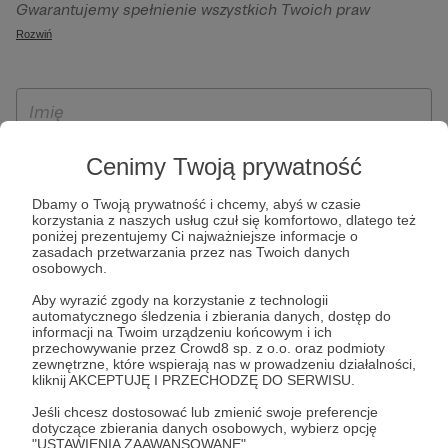
Gwarantujemy spełnienie wszystkich Twoich praw
szczególności w celu wykonania umowy zawartej z Tobą, w
wynikających z ogólnego rozporządzenia o ochronie
Rozwiń
tym do umożliwienia świadczenia usługi drogą
danych, tj. prawo dostępu, sprostowania oraz usunięcia
elektroniczną oraz pełnego korzystania z platformy
Twoich danych, ograniczenia ich przetwarzania, prawo do
Patronite.pl, w tym możliwości dokonywania oraz
ich przenoszenia, niepodlegania zautomatyzowanemu
otrzymywania wsparcia na naszej platformie oraz
podejmowaniu decyzji, w tym profilowaniu, a także prawo
dokonywania płatności.
wyrażenia sprzeciwu wobec przetwarzania Twoich danych
Cenimy Twoją prywatność
osobowych. Rejestracja dla osób niepełnoletnich możliwa
jest po przekazaniu podpisanego formularza "Zgodna na
Dbamy o Twoją prywatność i chcemy, abyś w czasie
korzystania z naszych usług czuł się komfortowo, dlatego też
założenie konta przez osobę niepełnoletnią", formularz
poniżej prezentujemy Ci najważniejsze informacje o
dostępny jest na stronie regulaminu Patronite.pl.
zasadach przetwarzania przez nas Twoich danych
osobowych.
Aby wyrazić zgody na korzystanie z technologii
automatycznego śledzenia i zbierania danych, dostęp do
informacji na Twoim urządzeniu końcowym i ich
przechowywanie przez Crowd8 sp. z o.o. oraz podmioty
zewnętrzne, które wspierają nas w prowadzeniu działalności,
kliknij AKCEPTUJĘ I PRZECHODZĘ DO SERWISU.
Jeśli chcesz dostosować lub zmienić swoje preferencje
* Zapoznałem się i akceptuję
Regulamin
serwisu oraz
Politykę
dotyczące zbierania danych osobowych, wybierz opcję
"USTAWIENIA ZAAWANSOWANE".