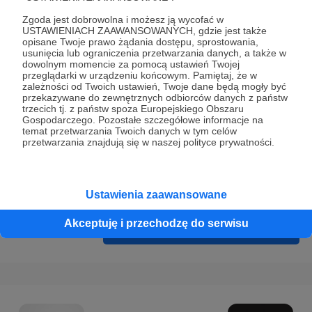
Prywatności
.
Zgoda jest dobrowolna i możesz ją wycofać w
* Wyrażam zgodę na przetwarzanie moich danych
USTAWIENIACH ZAAWANSOWANYCH, gdzie jest także
opisane Twoje prawo żądania dostępu, sprostowania,
osobowych podanych w formularzu rejestracyjnym w celu
usunięcia lub ograniczenia przetwarzania danych, a także w
prawidłowego świadczenia usług serwisu Patronite.
dowolnym momencie za pomocą ustawień Twojej
przeglądarki w urządzeniu końcowym. Pamiętaj, że w
zależności od Twoich ustawień, Twoje dane będą mogły być
Wyrażam zgodę na otrzymywanie drogą elektroniczną
przekazywane do zewnętrznych odbiorców danych z państw
informacji handlowych - newslettera. Opcja ta może zostać
trzecich tj. z państw spoza Europejskiego Obszaru
Gospodarczego. Pozostałe szczegółowe informacje na
zmieniona w ustawieniach konta.
temat przetwarzania Twoich danych w tym celów
przetwarzania znajdują się w naszej polityce prywatności.
Ustawienia zaawansowane
Akceptuję i przechodzę do serwisu
Cofnij
Zarejestruj się i przejdź dalej