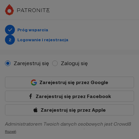
Próg wsparcia
2
Logowanie i rejestracja
Zarejestruj się
Zaloguj się
Zarejestruj się przez Google
Zarejestruj się przez Facebook
Zarejestruj się przez Apple
Administratorem Twoich danych osobowych jest Crowd8
sp. z o.o. z siedziba w Warszawie, ul. Żwirki i Wigury 16, 02-
Rozwiń
092 Warszawa. Twoje dane osobowe będą przetwarzane w