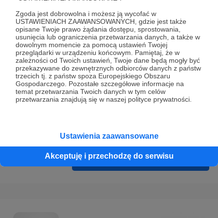
Prywatności
.
Zgoda jest dobrowolna i możesz ją wycofać w
* Wyrażam zgodę na przetwarzanie moich danych
USTAWIENIACH ZAAWANSOWANYCH, gdzie jest także
opisane Twoje prawo żądania dostępu, sprostowania,
osobowych podanych w formularzu rejestracyjnym w celu
usunięcia lub ograniczenia przetwarzania danych, a także w
prawidłowego świadczenia usług serwisu Patronite.
dowolnym momencie za pomocą ustawień Twojej
przeglądarki w urządzeniu końcowym. Pamiętaj, że w
zależności od Twoich ustawień, Twoje dane będą mogły być
Wyrażam zgodę na otrzymywanie drogą elektroniczną
przekazywane do zewnętrznych odbiorców danych z państw
informacji handlowych - newslettera. Opcja ta może zostać
trzecich tj. z państw spoza Europejskiego Obszaru
Gospodarczego. Pozostałe szczegółowe informacje na
zmieniona w ustawieniach konta.
temat przetwarzania Twoich danych w tym celów
przetwarzania znajdują się w naszej polityce prywatności.
Ustawienia zaawansowane
Akceptuję i przechodzę do serwisu
Cofnij
Zarejestruj się i przejdź dalej