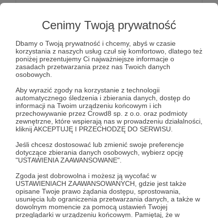
Patroni: 0
Limit: 99
Cenimy Twoją prywatność
Dbamy o Twoją prywatność i chcemy, abyś w czasie
49 zł
korzystania z naszych usług czuł się komfortowo, dlatego też
miesięcznie
poniżej prezentujemy Ci najważniejsze informacje o
zasadach przetwarzania przez nas Twoich danych
osobowych.
Robi się
PRO
, za co bardzo Ci dziękujemy!
Aby wyrazić zgody na korzystanie z technologii
Oprócz wszystkich powyższych benefitów
automatycznego śledzenia i zbierania danych, dostęp do
informacji na Twoim urządzeniu końcowym i ich
otrzymasz od nas:
przechowywanie przez Crowd8 sp. z o.o. oraz podmioty
zewnętrzne, które wspierają nas w prowadzeniu działalności,
kliknij AKCEPTUJĘ I PRZECHODZĘ DO SERWISU.
🎹 Kod rabatowy
-10% dla wszystkich
biletowanych inicjatyw TBM.
Jeśli chcesz dostosować lub zmienić swoje preferencje
dotyczące zbierania danych osobowych, wybierz opcję
"USTAWIENIA ZAAWANSOWANE".
🎹
Pierwszeństwo zapisu na wszystkie
Zgoda jest dobrowolna i możesz ją wycofać w
limitowane aktywności
- na hasło Brzmiący
USTAWIENIACH ZAAWANSOWANYCH, gdzie jest także
Współtwórca!
opisane Twoje prawo żądania dostępu, sprostowania,
usunięcia lub ograniczenia przetwarzania danych, a także w
dowolnym momencie za pomocą ustawień Twojej
przeglądarki w urządzeniu końcowym. Pamiętaj, że w