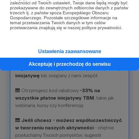
zależności od Twoich ustawień, Twoje dane będą mogły być
Patroni: 1
Limit: 50
przekazywane do zewnętrznych odbiorców danych z państw
trzecich tj. z państw spoza Europejskiego Obszaru
Gospodarczego. Pozostałe szczegółowe informacje na
temat przetwarzania Twoich danych w tym celów
przetwarzania znajdują się w naszej polityce prywatności.
333 zł
miesięcznie
Ustawienia zaawansowane
Nie wiemy, co powiedzieć… to już mecenat z
prawdziwego zdarzenia!
Twoje środki - jeśli
Akceptuję i przechodzę do serwisu
tego chcesz - mogą zasilić konkretną naszą
inicjatywę
lub związany z nami zespół.
🎹 Otrzymujesz kod rabatowy
-33% na
wszystkie płatne inicjatywy TBM
, takie jak
webinaria, kursy czy konferencja.
🎹
Jeśli chcesz - możesz współuczestniczyć
w tworzeniu naszych aktywności
- chętnie
posłuchamy Twoich pomysłów, sugestii