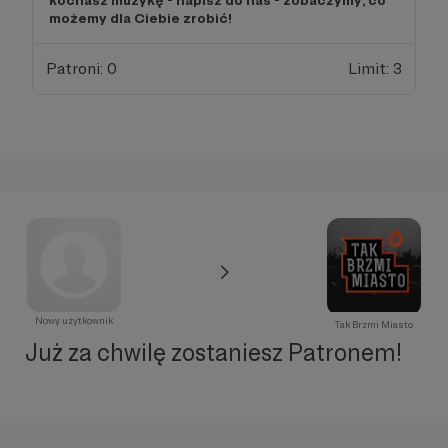
kochasz muzykę - napisz do nas - zobaczymy, co
możemy dla Ciebie zrobić!
Patroni: 0
Limit: 3
Nowy użytkownik
Tak Brzmi Miasto
Już za chwilę zostaniesz Patronem!