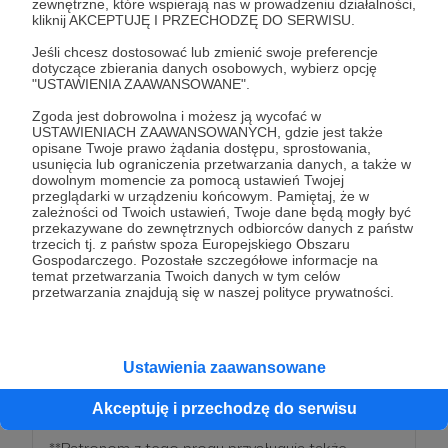
zewnętrzne, które wspierają nas w prowadzeniu działalności,
kliknij AKCEPTUJĘ I PRZECHODZĘ DO SERWISU.
* Patronom z tego progu przysługują nagrody z
niższych progów.
Jeśli chcesz dostosować lub zmienić swoje preferencje
dotyczące zbierania danych osobowych, wybierz opcję
"USTAWIENIA ZAAWANSOWANE".
Patroni: 0
Zgoda jest dobrowolna i możesz ją wycofać w
USTAWIENIACH ZAAWANSOWANYCH, gdzie jest także
opisane Twoje prawo żądania dostępu, sprostowania,
usunięcia lub ograniczenia przetwarzania danych, a także w
dowolnym momencie za pomocą ustawień Twojej
250 zł
przeglądarki w urządzeniu końcowym. Pamiętaj, że w
miesięcznie
zależności od Twoich ustawień, Twoje dane będą mogły być
przekazywane do zewnętrznych odbiorców danych z państw
trzecich tj. z państw spoza Europejskiego Obszaru
Chylimy czoła Twojej hojności i determinacji!
Gospodarczego. Pozostałe szczegółowe informacje na
temat przetwarzania Twoich danych w tym celów
przetwarzania znajdują się w naszej polityce prywatności.
Żeby Ci się odwdzięczyć,
będziesz dostawał
zaproszenia nasze spektakle
.
Ustawienia zaawansowane
*nagroda dostępna przy min. 3 miesięcznym
wsparciu.
Akceptuję i przechodzę do serwisu