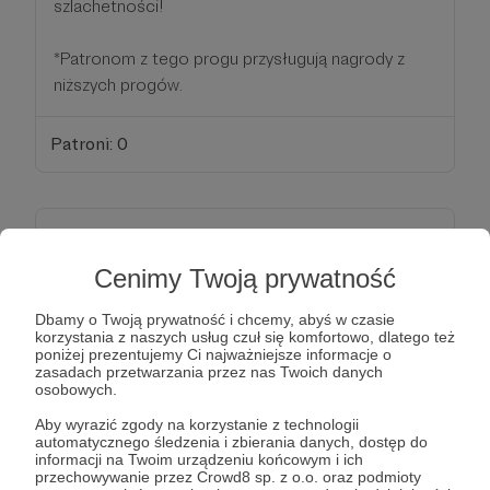
szlachetności!
*Patronom z tego progu przysługują nagrody z
niższych progów.
Patroni: 0
100 zł
miesięcznie
Cenimy Twoją prywatność
Twoje wsparcie zasługuje na nagrodę!
Dbamy o Twoją prywatność i chcemy, abyś w czasie
korzystania z naszych usług czuł się komfortowo, dlatego też
poniżej prezentujemy Ci najważniejsze informacje o
W tym progu otrzymasz od nas materialne
zasadach przetwarzania przez nas Twoich danych
potwierdzenie Twojej szczodrości. Chcemy
osobowych.
przekazać Ci
upominek w formie gadżetów z
Aby wyrazić zgody na korzystanie z technologii
naszym logo na pamiątkę Twojego
automatycznego śledzenia i zbierania danych, dostęp do
informacji na Twoim urządzeniu końcowym i ich
zaangażowania.
przechowywanie przez Crowd8 sp. z o.o. oraz podmioty