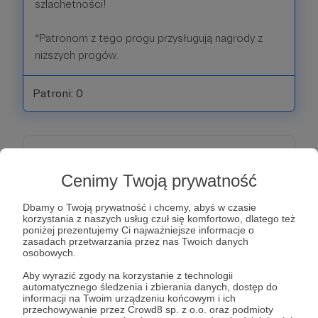
szlachetności!
*Patronom z tego progu przysługują nagrody z
niższych progów.
Patroni: 0
100 zł
miesięcznie
Cenimy Twoją prywatność
Twoje wsparcie zasługuje na nagrodę!
Dbamy o Twoją prywatność i chcemy, abyś w czasie
korzystania z naszych usług czuł się komfortowo, dlatego też
poniżej prezentujemy Ci najważniejsze informacje o
W tym progu otrzymasz od nas materialne
zasadach przetwarzania przez nas Twoich danych
potwierdzenie Twojej szczodrości. Chcemy
osobowych.
przekazać Ci
upominek w formie gadżetów z
Aby wyrazić zgody na korzystanie z technologii
naszym logo na pamiątkę Twojego
automatycznego śledzenia i zbierania danych, dostęp do
informacji na Twoim urządzeniu końcowym i ich
zaangażowania.
przechowywanie przez Crowd8 sp. z o.o. oraz podmioty