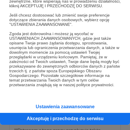
zewnętrzne, które wspierają nas w prowadzeniu działalności,
kliknij AKCEPTUJĘ I PRZECHODZĘ DO SERWISU.
* Patronom z tego progu przysługują nagrody z
niższych progów.
Jeśli chcesz dostosować lub zmienić swoje preferencje
dotyczące zbierania danych osobowych, wybierz opcję
"USTAWIENIA ZAAWANSOWANE".
Patroni: 0
Zgoda jest dobrowolna i możesz ją wycofać w
USTAWIENIACH ZAAWANSOWANYCH, gdzie jest także
opisane Twoje prawo żądania dostępu, sprostowania,
usunięcia lub ograniczenia przetwarzania danych, a także w
dowolnym momencie za pomocą ustawień Twojej
250 zł
przeglądarki w urządzeniu końcowym. Pamiętaj, że w
miesięcznie
zależności od Twoich ustawień, Twoje dane będą mogły być
przekazywane do zewnętrznych odbiorców danych z państw
trzecich tj. z państw spoza Europejskiego Obszaru
Chylimy czoła Twojej hojności i determinacji!
Gospodarczego. Pozostałe szczegółowe informacje na
temat przetwarzania Twoich danych w tym celów
przetwarzania znajdują się w naszej polityce prywatności.
Żeby Ci się odwdzięczyć,
będziesz dostawał
zaproszenia nasze spektakle
.
Ustawienia zaawansowane
*nagroda dostępna przy min. 3 miesięcznym
wsparciu.
Akceptuję i przechodzę do serwisu