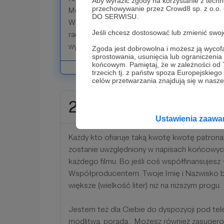
Aby wyrazić zgody na korzystanie z techn
przechowywanie przez Crowd8 sp. z o.o.
Możesz uczestniczyć naszym Kursie Alpha, l
DO SERWISU.
Wspólnoty Odnowy Wiary (również na Skype),
Jeśli chcesz dostosować lub zmienić sw
radością i mile przyjęty – a dotyczy to każde
wysokości wsparcie oferuje.
Zgoda jest dobrowolna i możesz ją wyc
sprostowania, usunięcia lub ograniczeni
końcowym. Pamiętaj, że w zależności od
trzecich tj. z państw spoza Europejskie
celów przetwarzania znajdują się w naszej
200 zł
miesięcznie
Ustawienia zaaw
Każdy kto ofiaruje taką kwotę kwotę patronat
zostanie uwzględniony w napisach końcowych
każdego filmu. Bo jeśli coś współfinansujesz 
Współproducentem. Twoje Imię i Nazwisko b
większe (wielkość liter) niż na niższym progu.
Jestem też dla Ciebie do dyspozycji pod te
modlitwa, porada... Możesz również zasuger