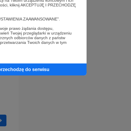
acji na Twoim urządzeniu końcowym i ich
alności, kliknij AKCEPTUJĘ I PRZECHODZĘ
cję "USTAWIENIA ZAAWANSOWANE".
oje prawo żądania dostępu,
wień Twojej przeglądarki w urządzeniu
trznych odbiorców danych z państw
 przetwarzania Twoich danych w tym
przechodzę do serwisu