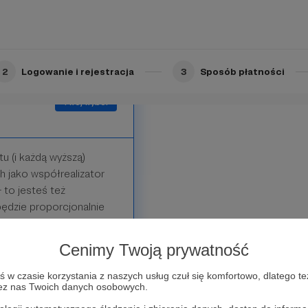
ą rzecz jasna także tych
e korzyści. Rozważ je też.
2
Logowanie i rejestracja
3
Sposób płatności
u (i każdą wyższą)
 jako współrealizator
- to jesteś też
ędzie proporcjonalnie
Cenimy Twoją prywatność
nem; rozmowa, modlitwa,
 i problem, który warto
w czasie korzystania z naszych usług czuł się komfortowo, dlatego te
zez nas Twoich danych osobowych.
wet sam wystąpić w