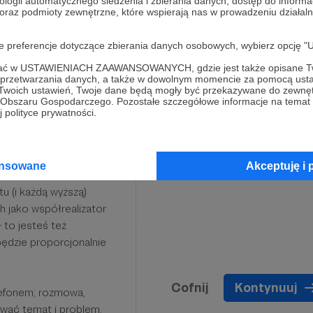
ologii automatycznego śledzenia i zbierania danych, dostęp do inform
 oraz podmioty zewnętrzne, które wspierają nas w prowadzeniu dział
ub dołączyć do naszej
 gdzie będziesz z
oje preferencje dotyczące zbierania danych osobowych, wybierz op
j osoby bez względu jakiej
ofać w USTAWIENIACH ZAAWANSOWANYCH, gdzie jest także opisane Tw
a przetwarzania danych, a także w dowolnym momencie za pomocą usta
 Twoich ustawień, Twoje dane będą mogły być przekazywane do zewnę
go Obszaru Gospodarczego. Pozostałe szczegółowe informacje na temat
 polityce prywatności.
ansowane
Akceptuję i 
u (i każdą wyższą)
 jako współrealizator
- to jesteś też
ędzie proporcjonalnie
Cofnij
Kontynuuj
lefonem; rozmowa,
ować temat i problem,