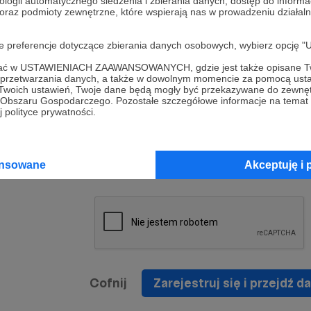
ologii automatycznego śledzenia i zbierania danych, dostęp do inform
a umowy
nie
 oraz podmioty zewnętrzne, które wspierają nas w prowadzeniu dział
nia
nięcia
nia z
* Zapoznałem się i akceptuję
Regulamin
serwisu oraz
prawo
oje preferencje dotyczące zbierania danych osobowych, wybierz op
wania
Politykę Prywatności
.
zowanemu
ofać w USTAWIENIACH ZAAWANSOWANYCH, gdzie jest także opisane Tw
 oraz
że prawo
a przetwarzania danych, a także w dowolnym momencie za pomocą usta
* Wyrażam zgodę na przetwarzanie moich danych
 Twoich ustawień, Twoje dane będą mogły być przekazywane do zewnę
h
osobowych podanych w formularzu rejestracyjnym w
go Obszaru Gospodarczego. Pozostałe szczegółowe informacje na temat
 polityce prywatności.
prawidłowego świadczenia usług serwisu Patronite.
Wyrażam zgodę na otrzymywanie drogą elektronicz
nta
informacji handlowych - newslettera. Opcja ta może
jest na
ansowane
Akceptuję i 
zmieniona w ustawieniach konta.
Cofnij
Zarejestruj się i przejdź da