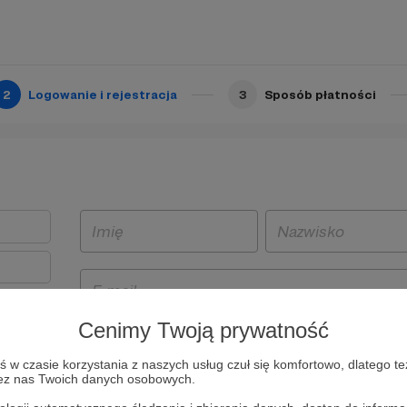
2
Logowanie i rejestracja
3
Sposób płatności
Cenimy Twoją prywatność
t
w czasie korzystania z naszych usług czuł się komfortowo, dlatego te
i i
zez nas Twoich danych osobowych.
owe będą
aw