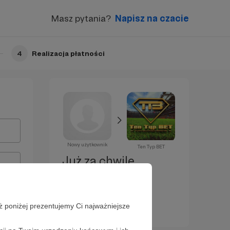
Masz pytania?
Napisz na czacie
4
Realizacja płatności
Nowy użytkownik
Ten Typ BET
Już za chwilę
zostaniesz
Patronem!
ż poniżej prezentujemy Ci najważniejsze