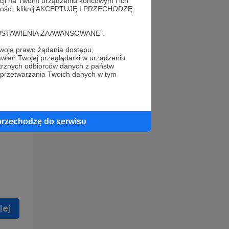
acji na Twoim urządzeniu końcowym i ich
alności, kliknij AKCEPTUJĘ I PRZECHODZĘ
cję "USTAWIENIA ZAAWANSOWANE".
oje prawo żądania dostępu,
wień Twojej przeglądarki w urządzeniu
trznych odbiorców danych z państw
 celu
 przetwarzania Twoich danych w tym
ną
 zostać
przechodzę do serwisu
lej