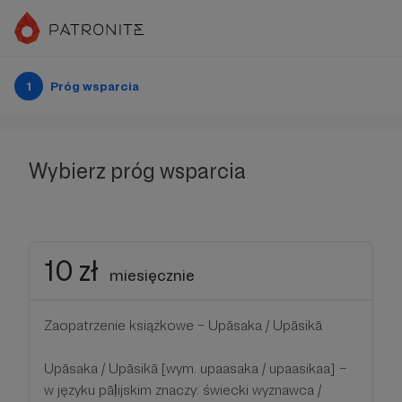
1
Próg wsparcia
Wybierz próg wsparcia
10 zł
miesięcznie
Zaopatrzenie książkowe – Upāsaka / Upāsikā
Upāsaka / Upāsikā [wym. upaasaka / upaasikaa] –
w języku pāḷijskim znaczy: świecki wyznawca /