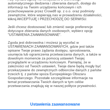
„dający jałmużnę bezradnym”.
automatycznego śledzenia i zbierania danych, dostęp do
informacji na Twoim urządzeniu końcowym i ich
przechowywanie przez Crowd8 sp. z o.o. oraz podmioty
Nie chodzi o to, by karmić swoje ego, by
zewnętrzne, które wspierają nas w prowadzeniu działalności,
etykietować swoim imieniem książki, ale by
kliknij AKCEPTUJĘ I PRZECHODZĘ DO SERWISU.
faktycznie i w znacznie większym zakresie pomóc
Jeśli chcesz dostosować lub zmienić swoje preferencje
w tłumaczeniach mów Buddhy. Dlatego każdy, kto
dotyczące zbierania danych osobowych, wybierz opcję
"USTAWIENIA ZAAWANSOWANE".
będzie wpłacał co miesiąc tę kwotę, zostanie
wymieniony w stopce redakcyjnej nowej książki, w
Zgoda jest dobrowolna i możesz ją wycofać w
USTAWIENIACH ZAAWANSOWANYCH, gdzie jest także
dziale „patroni”. Nie jest to nic nowego. Ten, kto
opisane Twoje prawo żądania dostępu, sprostowania,
miał w rękach jakąkolwiek anglojęzyczną książkę
usunięcia lub ograniczenia przetwarzania danych, a także w
dowolnym momencie za pomocą ustawień Twojej
buddyjską, mógł zauważyć, że na ostatnich
przeglądarki w urządzeniu końcowym. Pamiętaj, że w
stronach przedruków często zamieszczane są
zależności od Twoich ustawień, Twoje dane będą mogły być
przekazywane do zewnętrznych odbiorców danych z państw
nazwiska darczyńców. Są to osoby, które
trzecich tj. z państw spoza Europejskiego Obszaru
sponsorując konkretne wydanie, dzielą się w ten
Gospodarczego. Pozostałe szczegółowe informacje na
temat przetwarzania Twoich danych w tym celów
sposób z innymi. Nazywa się to puñña – zbieranie
przetwarzania znajdują się w naszej polityce prywatności.
zasług. W skrócie chodzi o poprawianie sobie
kamma-vipāki (dzięki dobrej intencji można
zneutralizować owoce/rezultaty nienajlepszej
Ustawienia zaawansowane
intencji z przeszłości). Na pewno się przysłużycie,