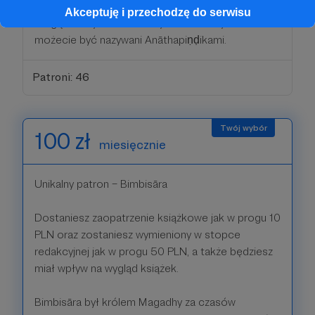
wspierając publikowanie słów Buddhy, z których
Akceptuję i przechodzę do serwisu
mogą skorzystać inni. W tym sensie Wy także
możecie być nazywani Anāthapiṇḍikami.
Patroni: 46
100 zł
miesięcznie
Unikalny patron – Bimbisāra
Dostaniesz zaopatrzenie książkowe jak w progu 10
PLN oraz zostaniesz wymieniony w stopce
redakcyjnej jak w progu 50 PLN, a także będziesz
miał wpływ na wygląd książek.
Bimbisāra był królem Magadhy za czasów