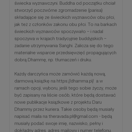
świecka wyznawczyni. Buddha od początku chciał
stworzyć poczwórne zgromadzenie (parisa)
składające się ze świeckich wyznawców obu płci,
jak też z członków zakonu obu płci. To na barkach
świeckich wyznawców spoczywało – i nadal
spoczywa w krajach tradycyjnie buddyjskich –
zadanie utrzymywania Saṅghi. Zalicza się do tego
materialne wsparcie przedsięwzięć propagujących
dobrą Dhammę, np. tłumaczeń i druku.
Każdy darczyńca może zamówić każdą nową,
darmową książkę na https://dhamma.pl/ a w
ramach opcji, wyboru, jeśli tego sobie życzy, może
być zapisany na liście osób, które będą dostawać
nowe publikacje książkowe z projektu Daru
Dhammy przez kuriera. Takie osoby będą musiały
napisać maila na theravada.pl@gmail.com - będą
musiały podać swoje imię, nazwisko, pełny i
dokładny adres, adres mailowy i numer telefonu.