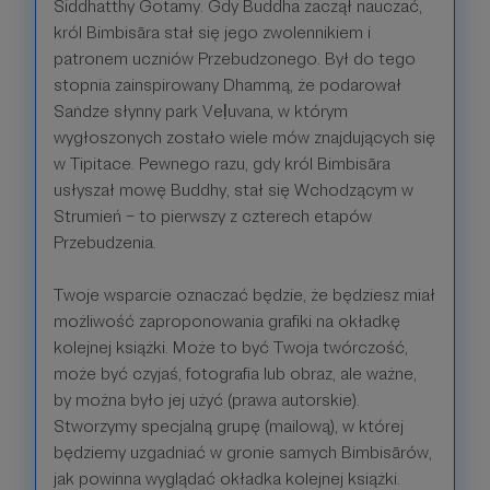
Siddhatthy Gotamy. Gdy Buddha zaczął nauczać,
król Bimbisāra stał się jego zwolennikiem i
patronem uczniów Przebudzonego. Był do tego
stopnia zainspirowany Dhammą, że podarował
Saṅdze słynny park Veḷuvana, w którym
wygłoszonych zostało wiele mów znajdujących się
w Tipitace. Pewnego razu, gdy król Bimbisāra
usłyszał mowę Buddhy, stał się Wchodzącym w
Strumień – to pierwszy z czterech etapów
Przebudzenia.
Twoje wsparcie oznaczać będzie, że będziesz miał
możliwość zaproponowania grafiki na okładkę
kolejnej książki. Może to być Twoja twórczość,
może być czyjaś, fotografia lub obraz, ale ważne,
by można było jej użyć (prawa autorskie).
Stworzymy specjalną grupę (mailową), w której
będziemy uzgadniać w gronie samych Bimbisārów,
jak powinna wyglądać okładka kolejnej książki.