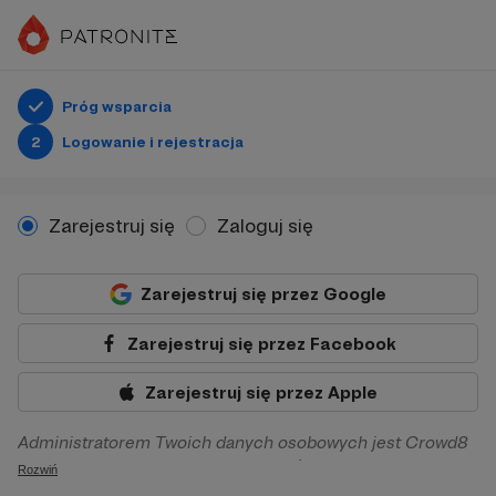
Próg wsparcia
2
Logowanie i rejestracja
Zarejestruj się
Zaloguj się
Zarejestruj się przez Google
Zarejestruj się przez Facebook
Zarejestruj się przez Apple
Administratorem Twoich danych osobowych jest Crowd8
sp. z o.o. z siedziba w Warszawie, ul. Żwirki i Wigury 16, 02-
Rozwiń
092 Warszawa. Twoje dane osobowe będą przetwarzane w