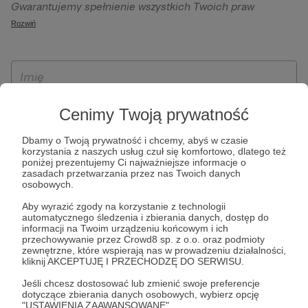
Gwarantujemy spełnienie wszystkich Twoich praw
szczególności w celu wykonania umowy zawartej z Tobą, w
wynikających z ogólnego rozporządzenia o ochronie
Rozwiń
tym do umożliwienia świadczenia usługi drogą
danych, tj. prawo dostępu, sprostowania oraz usunięcia
elektroniczną oraz pełnego korzystania z platformy
Twoich danych, ograniczenia ich przetwarzania, prawo do
Patronite.pl, w tym możliwości dokonywania oraz
ich przenoszenia, niepodlegania zautomatyzowanemu
otrzymywania wsparcia na naszej platformie oraz
podejmowaniu decyzji, w tym profilowaniu, a także prawo
dokonywania płatności.
wyrażenia sprzeciwu wobec przetwarzania Twoich danych
Cenimy Twoją prywatność
osobowych. Rejestracja dla osób niepełnoletnich możliwa
jest po przekazaniu podpisanego formularza "Zgodna na
Dbamy o Twoją prywatność i chcemy, abyś w czasie
korzystania z naszych usług czuł się komfortowo, dlatego też
założenie konta przez osobę niepełnoletnią", formularz
poniżej prezentujemy Ci najważniejsze informacje o
dostępny jest na stronie regulaminu Patronite.pl.
zasadach przetwarzania przez nas Twoich danych
osobowych.
Aby wyrazić zgody na korzystanie z technologii
automatycznego śledzenia i zbierania danych, dostęp do
informacji na Twoim urządzeniu końcowym i ich
przechowywanie przez Crowd8 sp. z o.o. oraz podmioty
zewnętrzne, które wspierają nas w prowadzeniu działalności,
kliknij AKCEPTUJĘ I PRZECHODZĘ DO SERWISU.
Jeśli chcesz dostosować lub zmienić swoje preferencje
* Zapoznałem się i akceptuję
Regulamin
serwisu oraz
Politykę
dotyczące zbierania danych osobowych, wybierz opcję
"USTAWIENIA ZAAWANSOWANE".