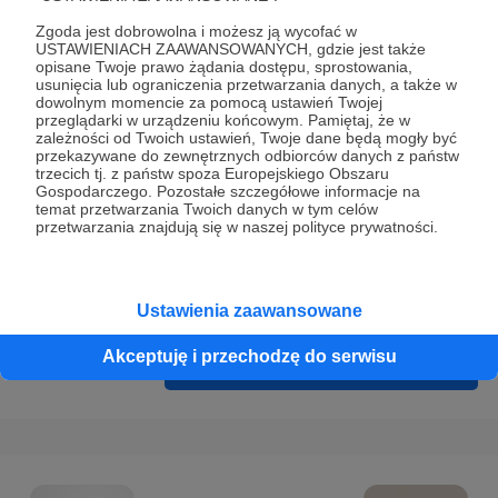
Prywatności
.
Zgoda jest dobrowolna i możesz ją wycofać w
* Wyrażam zgodę na przetwarzanie moich danych
USTAWIENIACH ZAAWANSOWANYCH, gdzie jest także
opisane Twoje prawo żądania dostępu, sprostowania,
osobowych podanych w formularzu rejestracyjnym w celu
usunięcia lub ograniczenia przetwarzania danych, a także w
prawidłowego świadczenia usług serwisu Patronite.
dowolnym momencie za pomocą ustawień Twojej
przeglądarki w urządzeniu końcowym. Pamiętaj, że w
zależności od Twoich ustawień, Twoje dane będą mogły być
Wyrażam zgodę na otrzymywanie drogą elektroniczną
przekazywane do zewnętrznych odbiorców danych z państw
informacji handlowych - newslettera. Opcja ta może zostać
trzecich tj. z państw spoza Europejskiego Obszaru
Gospodarczego. Pozostałe szczegółowe informacje na
zmieniona w ustawieniach konta.
temat przetwarzania Twoich danych w tym celów
przetwarzania znajdują się w naszej polityce prywatności.
Ustawienia zaawansowane
Akceptuję i przechodzę do serwisu
Cofnij
Zarejestruj się i przejdź dalej