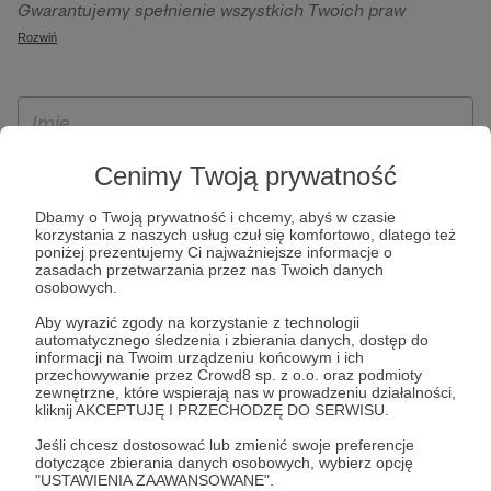
Gwarantujemy spełnienie wszystkich Twoich praw
szczególności w celu wykonania umowy zawartej z Tobą, w
wynikających z ogólnego rozporządzenia o ochronie
Rozwiń
tym do umożliwienia świadczenia usługi drogą
danych, tj. prawo dostępu, sprostowania oraz usunięcia
elektroniczną oraz pełnego korzystania z platformy
Twoich danych, ograniczenia ich przetwarzania, prawo do
Patronite.pl, w tym możliwości dokonywania oraz
ich przenoszenia, niepodlegania zautomatyzowanemu
otrzymywania wsparcia na naszej platformie oraz
podejmowaniu decyzji, w tym profilowaniu, a także prawo
dokonywania płatności.
wyrażenia sprzeciwu wobec przetwarzania Twoich danych
Cenimy Twoją prywatność
osobowych. Rejestracja dla osób niepełnoletnich możliwa
Dbamy o Twoją prywatność i chcemy, abyś w czasie
jest po przekazaniu podpisanego formularza "Zgodna na
korzystania z naszych usług czuł się komfortowo, dlatego też
założenie konta przez osobę niepełnoletnią", formularz
poniżej prezentujemy Ci najważniejsze informacje o
zasadach przetwarzania przez nas Twoich danych
dostępny jest na stronie regulaminu Patronite.pl.
osobowych.
Aby wyrazić zgody na korzystanie z technologii
automatycznego śledzenia i zbierania danych, dostęp do
informacji na Twoim urządzeniu końcowym i ich
przechowywanie przez Crowd8 sp. z o.o. oraz podmioty
zewnętrzne, które wspierają nas w prowadzeniu działalności,
kliknij AKCEPTUJĘ I PRZECHODZĘ DO SERWISU.
Jeśli chcesz dostosować lub zmienić swoje preferencje
dotyczące zbierania danych osobowych, wybierz opcję
* Zapoznałem się i akceptuję
Regulamin
serwisu oraz
Politykę
"USTAWIENIA ZAAWANSOWANE".