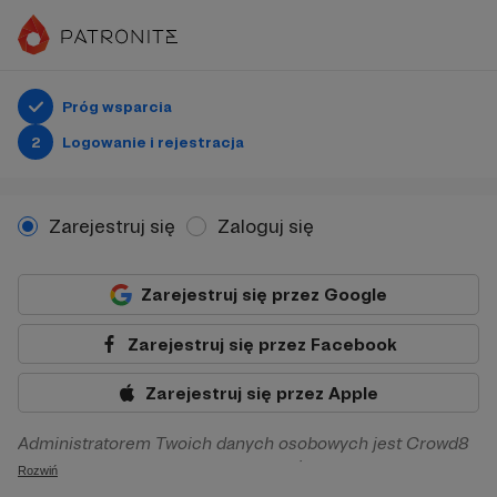
Próg wsparcia
2
Logowanie i rejestracja
Zarejestruj się
Zaloguj się
Zarejestruj się przez Google
Zarejestruj się przez Facebook
Zarejestruj się przez Apple
Administratorem Twoich danych osobowych jest Crowd8
sp. z o.o. z siedziba w Warszawie, ul. Żwirki i Wigury 16, 02-
Rozwiń
092 Warszawa. Twoje dane osobowe będą przetwarzane w