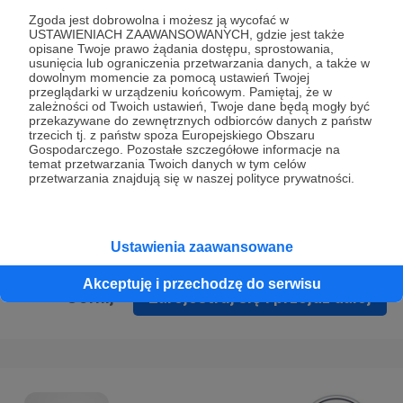
Prywatności
.
Zgoda jest dobrowolna i możesz ją wycofać w
USTAWIENIACH ZAAWANSOWANYCH, gdzie jest także
* Wyrażam zgodę na przetwarzanie moich danych
opisane Twoje prawo żądania dostępu, sprostowania,
osobowych podanych w formularzu rejestracyjnym w celu
usunięcia lub ograniczenia przetwarzania danych, a także w
dowolnym momencie za pomocą ustawień Twojej
prawidłowego świadczenia usług serwisu Patronite.
przeglądarki w urządzeniu końcowym. Pamiętaj, że w
zależności od Twoich ustawień, Twoje dane będą mogły być
Wyrażam zgodę na otrzymywanie drogą elektroniczną
przekazywane do zewnętrznych odbiorców danych z państw
trzecich tj. z państw spoza Europejskiego Obszaru
informacji handlowych - newslettera. Opcja ta może zostać
Gospodarczego. Pozostałe szczegółowe informacje na
zmieniona w ustawieniach konta.
temat przetwarzania Twoich danych w tym celów
przetwarzania znajdują się w naszej polityce prywatności.
Ustawienia zaawansowane
Akceptuję i przechodzę do serwisu
Cofnij
Zarejestruj się i przejdź dalej