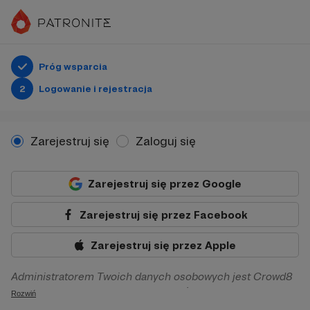
Próg wsparcia
2
Logowanie i rejestracja
Zarejestruj się
Zaloguj się
Zarejestruj się przez Google
Zarejestruj się przez Facebook
Zarejestruj się przez Apple
Administratorem Twoich danych osobowych jest Crowd8
sp. z o.o. z siedziba w Warszawie, ul. Żwirki i Wigury 16, 02-
Rozwiń
092 Warszawa. Twoje dane osobowe będą przetwarzane w