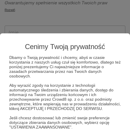
Gwarantujemy spełnienie wszystkich Twoich praw
szczególności w celu wykonania umowy zawartej z Tobą, w
wynikających z ogólnego rozporządzenia o ochronie
Rozwiń
tym do umożliwienia świadczenia usługi drogą
danych, tj. prawo dostępu, sprostowania oraz usunięcia
elektroniczną oraz pełnego korzystania z platformy
Twoich danych, ograniczenia ich przetwarzania, prawo do
Patronite.pl, w tym możliwości dokonywania oraz
ich przenoszenia, niepodlegania zautomatyzowanemu
otrzymywania wsparcia na naszej platformie oraz
podejmowaniu decyzji, w tym profilowaniu, a także prawo
dokonywania płatności.
wyrażenia sprzeciwu wobec przetwarzania Twoich danych
Cenimy Twoją prywatność
osobowych. Rejestracja dla osób niepełnoletnich możliwa
Dbamy o Twoją prywatność i chcemy, abyś w czasie
jest po przekazaniu podpisanego formularza "Zgodna na
korzystania z naszych usług czuł się komfortowo, dlatego też
założenie konta przez osobę niepełnoletnią", formularz
poniżej prezentujemy Ci najważniejsze informacje o
zasadach przetwarzania przez nas Twoich danych
dostępny jest na stronie regulaminu Patronite.pl.
osobowych.
Aby wyrazić zgody na korzystanie z technologii
automatycznego śledzenia i zbierania danych, dostęp do
informacji na Twoim urządzeniu końcowym i ich
przechowywanie przez Crowd8 sp. z o.o. oraz podmioty
zewnętrzne, które wspierają nas w prowadzeniu działalności,
kliknij AKCEPTUJĘ I PRZECHODZĘ DO SERWISU.
Jeśli chcesz dostosować lub zmienić swoje preferencje
dotyczące zbierania danych osobowych, wybierz opcję
* Zapoznałem się i akceptuję
Regulamin
serwisu oraz
Politykę
"USTAWIENIA ZAAWANSOWANE".