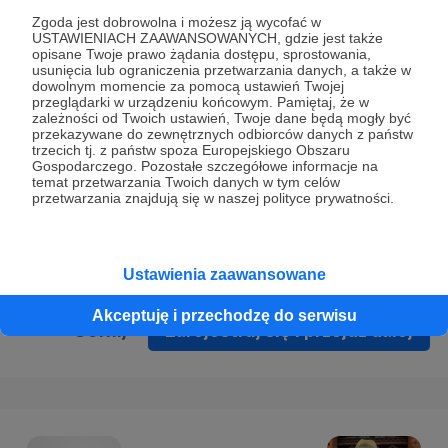
Prywatności
.
Zgoda jest dobrowolna i możesz ją wycofać w
USTAWIENIACH ZAAWANSOWANYCH, gdzie jest także
* Wyrażam zgodę na przetwarzanie moich danych
opisane Twoje prawo żądania dostępu, sprostowania,
osobowych podanych w formularzu rejestracyjnym w celu
usunięcia lub ograniczenia przetwarzania danych, a także w
dowolnym momencie za pomocą ustawień Twojej
prawidłowego świadczenia usług serwisu Patronite.
przeglądarki w urządzeniu końcowym. Pamiętaj, że w
zależności od Twoich ustawień, Twoje dane będą mogły być
Wyrażam zgodę na otrzymywanie drogą elektroniczną
przekazywane do zewnętrznych odbiorców danych z państw
trzecich tj. z państw spoza Europejskiego Obszaru
informacji handlowych - newslettera. Opcja ta może zostać
Gospodarczego. Pozostałe szczegółowe informacje na
zmieniona w ustawieniach konta.
temat przetwarzania Twoich danych w tym celów
przetwarzania znajdują się w naszej polityce prywatności.
Ustawienia zaawansowane
Akceptuję i przechodzę do serwisu
Cofnij
Zarejestruj się i przejdź dalej