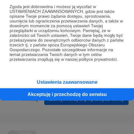
Prywatności
.
Zgoda jest dobrowolna i możesz ją wycofać w
USTAWIENIACH ZAAWANSOWANYCH, gdzie jest także
* Wyrażam zgodę na przetwarzanie moich danych
opisane Twoje prawo żądania dostępu, sprostowania,
osobowych podanych w formularzu rejestracyjnym w celu
usunięcia lub ograniczenia przetwarzania danych, a także w
dowolnym momencie za pomocą ustawień Twojej
prawidłowego świadczenia usług serwisu Patronite.
przeglądarki w urządzeniu końcowym. Pamiętaj, że w
zależności od Twoich ustawień, Twoje dane będą mogły być
Wyrażam zgodę na otrzymywanie drogą elektroniczną
przekazywane do zewnętrznych odbiorców danych z państw
trzecich tj. z państw spoza Europejskiego Obszaru
informacji handlowych - newslettera. Opcja ta może zostać
Gospodarczego. Pozostałe szczegółowe informacje na
zmieniona w ustawieniach konta.
temat przetwarzania Twoich danych w tym celów
przetwarzania znajdują się w naszej polityce prywatności.
Ustawienia zaawansowane
Akceptuję i przechodzę do serwisu
Cofnij
Zarejestruj się i przejdź dalej