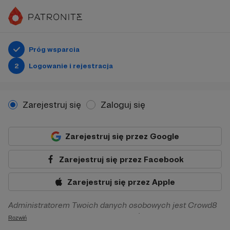
Próg wsparcia
2
Logowanie i rejestracja
Zarejestruj się
Zaloguj się
Zarejestruj się przez Google
Zarejestruj się przez Facebook
Zarejestruj się przez Apple
Administratorem Twoich danych osobowych jest Crowd8
sp. z o.o. z siedziba w Warszawie, ul. Żwirki i Wigury 16, 02-
Rozwiń
092 Warszawa. Twoje dane osobowe będą przetwarzane w