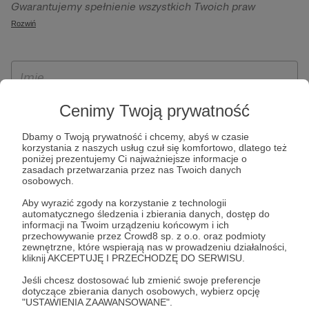
Gwarantujemy spełnienie wszystkich Twoich praw
szczególności w celu wykonania umowy zawartej z Tobą, w
wynikających z ogólnego rozporządzenia o ochronie
Rozwiń
tym do umożliwienia świadczenia usługi drogą
danych, tj. prawo dostępu, sprostowania oraz usunięcia
elektroniczną oraz pełnego korzystania z platformy
Twoich danych, ograniczenia ich przetwarzania, prawo do
Patronite.pl, w tym możliwości dokonywania oraz
ich przenoszenia, niepodlegania zautomatyzowanemu
otrzymywania wsparcia na naszej platformie oraz
podejmowaniu decyzji, w tym profilowaniu, a także prawo
dokonywania płatności.
wyrażenia sprzeciwu wobec przetwarzania Twoich danych
Cenimy Twoją prywatność
osobowych. Rejestracja dla osób niepełnoletnich możliwa
Dbamy o Twoją prywatność i chcemy, abyś w czasie
jest po przekazaniu podpisanego formularza "Zgodna na
korzystania z naszych usług czuł się komfortowo, dlatego też
założenie konta przez osobę niepełnoletnią", formularz
poniżej prezentujemy Ci najważniejsze informacje o
zasadach przetwarzania przez nas Twoich danych
dostępny jest na stronie regulaminu Patronite.pl.
osobowych.
Aby wyrazić zgody na korzystanie z technologii
automatycznego śledzenia i zbierania danych, dostęp do
informacji na Twoim urządzeniu końcowym i ich
przechowywanie przez Crowd8 sp. z o.o. oraz podmioty
zewnętrzne, które wspierają nas w prowadzeniu działalności,
kliknij AKCEPTUJĘ I PRZECHODZĘ DO SERWISU.
Jeśli chcesz dostosować lub zmienić swoje preferencje
dotyczące zbierania danych osobowych, wybierz opcję
* Zapoznałem się i akceptuję
Regulamin
serwisu oraz
Politykę
"USTAWIENIA ZAAWANSOWANE".