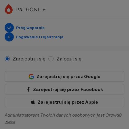
Próg wsparcia
2
Logowanie i rejestracja
Zarejestruj się
Zaloguj się
Zarejestruj się przez Google
Zarejestruj się przez Facebook
Zarejestruj się przez Apple
Administratorem Twoich danych osobowych jest Crowd8
sp. z o.o. z siedziba w Warszawie, ul. Żwirki i Wigury 16, 02-
Rozwiń
092 Warszawa. Twoje dane osobowe będą przetwarzane w