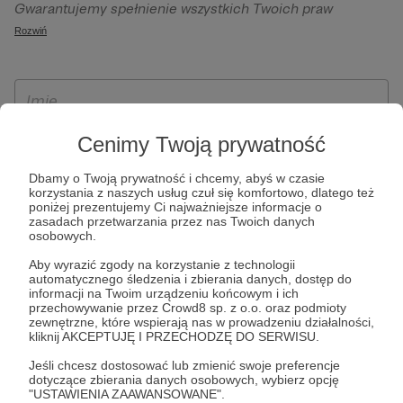
Gwarantujemy spełnienie wszystkich Twoich praw
szczególności w celu wykonania umowy zawartej z Tobą, w
wynikających z ogólnego rozporządzenia o ochronie
Rozwiń
tym do umożliwienia świadczenia usługi drogą
danych, tj. prawo dostępu, sprostowania oraz usunięcia
elektroniczną oraz pełnego korzystania z platformy
Twoich danych, ograniczenia ich przetwarzania, prawo do
Patronite.pl, w tym możliwości dokonywania oraz
ich przenoszenia, niepodlegania zautomatyzowanemu
otrzymywania wsparcia na naszej platformie oraz
podejmowaniu decyzji, w tym profilowaniu, a także prawo
dokonywania płatności.
wyrażenia sprzeciwu wobec przetwarzania Twoich danych
Cenimy Twoją prywatność
osobowych. Rejestracja dla osób niepełnoletnich możliwa
Dbamy o Twoją prywatność i chcemy, abyś w czasie
jest po przekazaniu podpisanego formularza "Zgodna na
korzystania z naszych usług czuł się komfortowo, dlatego też
założenie konta przez osobę niepełnoletnią", formularz
poniżej prezentujemy Ci najważniejsze informacje o
zasadach przetwarzania przez nas Twoich danych
dostępny jest na stronie regulaminu Patronite.pl.
osobowych.
Aby wyrazić zgody na korzystanie z technologii
automatycznego śledzenia i zbierania danych, dostęp do
informacji na Twoim urządzeniu końcowym i ich
przechowywanie przez Crowd8 sp. z o.o. oraz podmioty
zewnętrzne, które wspierają nas w prowadzeniu działalności,
kliknij AKCEPTUJĘ I PRZECHODZĘ DO SERWISU.
Jeśli chcesz dostosować lub zmienić swoje preferencje
dotyczące zbierania danych osobowych, wybierz opcję
* Zapoznałem się i akceptuję
Regulamin
serwisu oraz
Politykę
"USTAWIENIA ZAAWANSOWANE".