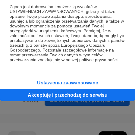
Prywatności
.
Zgoda jest dobrowolna i możesz ją wycofać w
USTAWIENIACH ZAAWANSOWANYCH, gdzie jest także
* Wyrażam zgodę na przetwarzanie moich danych
opisane Twoje prawo żądania dostępu, sprostowania,
osobowych podanych w formularzu rejestracyjnym w celu
usunięcia lub ograniczenia przetwarzania danych, a także w
dowolnym momencie za pomocą ustawień Twojej
prawidłowego świadczenia usług serwisu Patronite.
przeglądarki w urządzeniu końcowym. Pamiętaj, że w
zależności od Twoich ustawień, Twoje dane będą mogły być
Wyrażam zgodę na otrzymywanie drogą elektroniczną
przekazywane do zewnętrznych odbiorców danych z państw
trzecich tj. z państw spoza Europejskiego Obszaru
informacji handlowych - newslettera. Opcja ta może zostać
Gospodarczego. Pozostałe szczegółowe informacje na
zmieniona w ustawieniach konta.
temat przetwarzania Twoich danych w tym celów
przetwarzania znajdują się w naszej polityce prywatności.
Ustawienia zaawansowane
Akceptuję i przechodzę do serwisu
Cofnij
Zarejestruj się i przejdź dalej