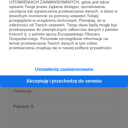
USTAWIENIACH ZAAWANSOWANYCH, gdzie jest także
opisane Twoje prawo żądania dostępu, sprostowania,
usunięcia lub ograniczenia przetwarzania danych, a także w
Patroni: 0
dowolnym momencie za pomocą ustawień Twojej
przeglądarki w urządzeniu końcowym. Pamiętaj, że w
zależności od Twoich ustawień, Twoje dane będą mogły być
przekazywane do zewnętrznych odbiorców danych z państw
trzecich tj. z państw spoza Europejskiego Obszaru
100 zł
Gospodarczego. Pozostałe szczegółowe informacje na
miesięcznie
temat przetwarzania Twoich danych w tym celów
przetwarzania znajdują się w naszej polityce prywatności.
Partner Vincentiany
Ustawienia zaawansowane
Z takim partnerem współpraca to sama
przyjemność! Oprócz korzyści z poprzednich
Akceptuję i przechodzę do serwisu
progów otrzymujesz od nas gadżety z logiem
Festiwalu.
Patroni: 0