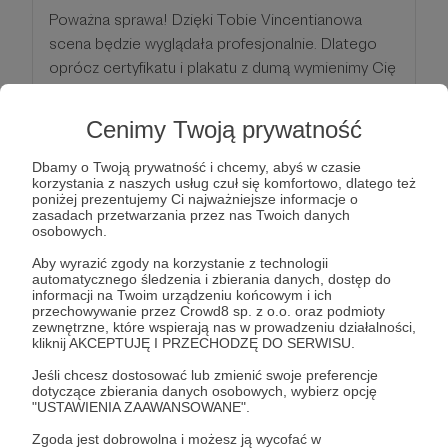
Poważna sprawa! Dzięki Tobie Vincentianowa
scena będzie wyglądała profesjonalnie. Dlatego
oprócz certyfikatu i plakatu z dumą wymienimy Cię
podczas trwania Festiwalu. Jeśli będziesz obecny,
to uściśniemy sobie ręce i zrobimy fotkę. Dobrze,
Cenimy Twoją prywatność
że jesteś z nami.
Dbamy o Twoją prywatność i chcemy, abyś w czasie
korzystania z naszych usług czuł się komfortowo, dlatego też
Patroni: 0
poniżej prezentujemy Ci najważniejsze informacje o
zasadach przetwarzania przez nas Twoich danych
osobowych.
Aby wyrazić zgody na korzystanie z technologii
50 zł
automatycznego śledzenia i zbierania danych, dostęp do
miesięcznie
informacji na Twoim urządzeniu końcowym i ich
przechowywanie przez Crowd8 sp. z o.o. oraz podmioty
zewnętrzne, które wspierają nas w prowadzeniu działalności,
kliknij AKCEPTUJĘ I PRZECHODZĘ DO SERWISU.
Sponsor Vincentiany
Jeśli chcesz dostosować lub zmienić swoje preferencje
dotyczące zbierania danych osobowych, wybierz opcję
Wow! Twoje wsparcie jest bezcenne. Oprócz
"USTAWIENIA ZAAWANSOWANE".
korzyści z poprzednich progów masz możliwość
Zgoda jest dobrowolna i możesz ją wycofać w
dedykacji jednej z piosenek podczas Festiwalu.