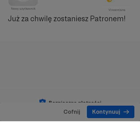
Nowy użytkownik
Vincentiana
Już za chwilę zostaniesz Patronem!
Bezpieczne płatności
Cofnij
Kontynuuj
Copyright 2026 © Patronite.
Wszelkie prawa
zastrzeżone.